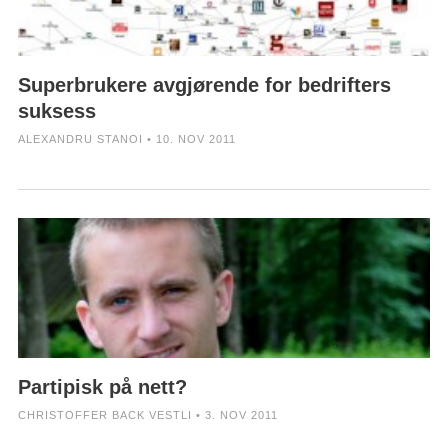
Superbrukere avgjørende for bedrifters
suksess
ALEXANDRU STANOI • 10. NOV 2011
Partipisk på nett?
CHRISTOFFER BACK VESTLI • 3. NOV 2011