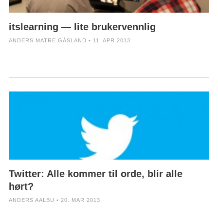
itslearning — lite brukervennlig
ANDERS MATRE GÅSLAND • 11. APR 2013
Twitter: Alle kommer til orde, blir alle
hørt?
ANDERS AALBU • 20. MAR 2013