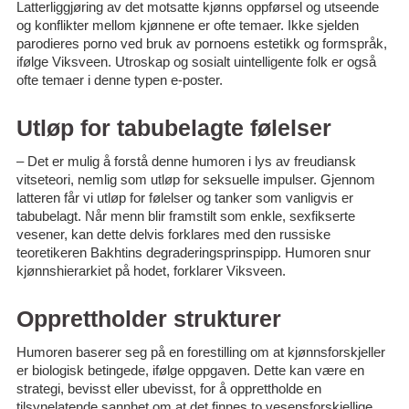
Latterliggjøring av det motsatte kjønns oppførsel og utseende
og konflikter mellom kjønnene er ofte temaer. Ikke sjelden
parodieres porno ved bruk av pornoens estetikk og formspråk,
ifølge Viksveen. Utroskap og sosialt uintelligente folk er også
ofte temaer i denne typen e-poster.
Utløp for tabubelagte følelser
– Det er mulig å forstå denne humoren i lys av freudiansk
vitseteori, nemlig som utløp for seksuelle impulser. Gjennom
latteren får vi utløp for følelser og tanker som vanligvis er
tabubelagt. Når menn blir framstilt som enkle, sexfikserte
vesener, kan dette delvis forklares med den russiske
teoretikeren Bakhtins degraderingsprinspipp. Humoren snur
kjønnshierarkiet på hodet, forklarer Viksveen.
Opprettholder strukturer
Humoren baserer seg på en forestilling om at kjønnsforskjeller
er biologisk betingede, ifølge oppgaven. Dette kan være en
strategi, bevisst eller ubevisst, for å opprettholde en
tilsynelatende sannhet om at det finnes to vesensforskjellige