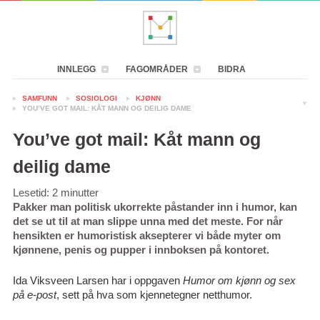
INNLEGG
FAGOMRÅDER
BIDRA
SAMFUNN
SOSIOLOGI
KJØNN
YOU’VE GOT MAIL: KÅT MANN OG DEILIG DAME
You’ve got mail: Kåt mann og
deilig dame
Lesetid:
2
minutter
Pakker man politisk ukorrekte påstander inn i humor, kan
det se ut til at man slippe unna med det meste. For når
hensikten er humoristisk aksepterer vi både myter om
kjønnene, penis og pupper i innboksen på kontoret.
Ida Viksveen Larsen har i oppgaven
Humor om kjønn og sex
på e-post
, sett på hva som kjennetegner netthumor.