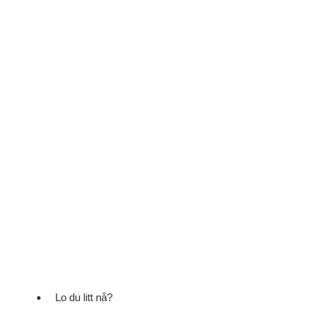
Lo du litt nå?