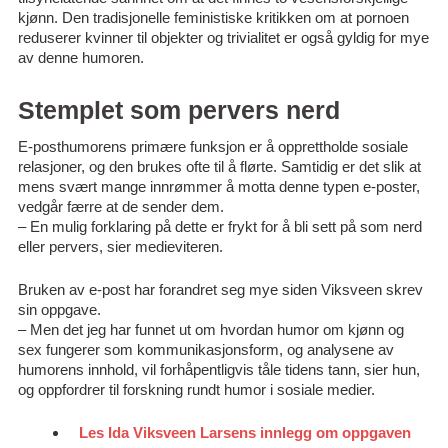
kjønn. Den tradisjonelle feministiske kritikken om at pornoen
reduserer kvinner til objekter og trivialitet er også gyldig for mye
av denne humoren.
Stemplet som pervers nerd
E-posthumorens primære funksjon er å opprettholde sosiale
relasjoner, og den brukes ofte til å flørte. Samtidig er det slik at
mens svært mange innrømmer å motta denne typen e-poster,
vedgår færre at de sender dem.
– En mulig forklaring på dette er frykt for å bli sett på som nerd
eller pervers, sier medieviteren.
Bruken av e-post har forandret seg mye siden Viksveen skrev
sin oppgave.
– Men det jeg har funnet ut om hvordan humor om kjønn og
sex fungerer som kommunikasjonsform, og analysene av
humorens innhold, vil forhåpentligvis tåle tidens tann, sier hun,
og oppfordrer til forskning rundt humor i sosiale medier.
Les Ida Viksveen Larsens innlegg om oppgaven