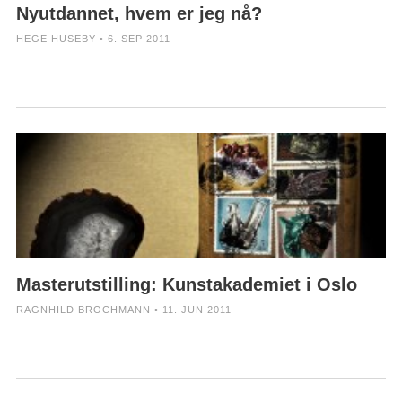
Nyutdannet, hvem er jeg nå?
HEGE HUSEBY • 6. SEP 2011
Masterutstilling: Kunstakademiet i Oslo
RAGNHILD BROCHMANN • 11. JUN 2011