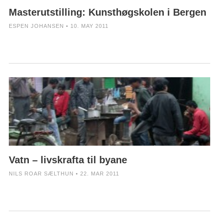
Masterutstilling: Kunsthøgskolen i Bergen
ESPEN JOHANSEN • 10. MAY 2011
Vatn – livskrafta til byane
NILS ROAR SÆLTHUN • 22. MAR 2011