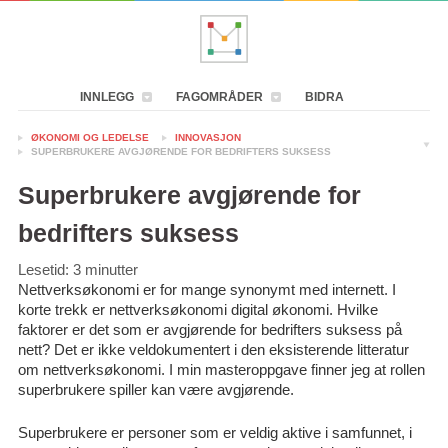
INNLEGG
FAGOMRÅDER
BIDRA
ØKONOMI OG LEDELSE
INNOVASJON
SUPERBRUKERE AVGJØRENDE FOR BEDRIFTERS SUKSESS
Superbrukere avgjørende for
bedrifters suksess
Lesetid:
3
minutter
Nettverksøkonomi er for mange synonymt med internett. I
korte trekk er nettverksøkonomi digital økonomi. Hvilke
faktorer er det som er avgjørende for bedrifters suksess på
nett? Det er ikke veldokumentert i den eksisterende litteratur
om nettverksøkonomi. I min masteroppgave finner jeg at rollen
superbrukere spiller kan være avgjørende.
Superbrukere er personer som er veldig aktive i samfunnet, i