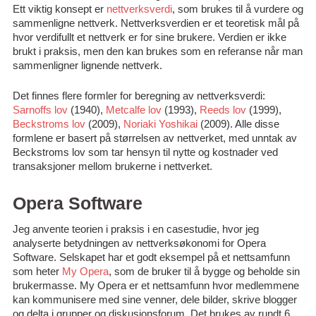
Ett viktig konsept er
nettverksverdi
, som brukes til å vurdere og
sammenligne nettverk. Nettverksverdien er et teoretisk mål på
hvor verdifullt et nettverk er for sine brukere. Verdien er ikke
brukt i praksis, men den kan brukes som en referanse når man
sammenligner lignende nettverk.
Det finnes flere formler for beregning av nettverksverdi:
Sarnoffs lov
(1940),
Metcalfe lov
(1993),
Reeds lov
(1999),
Beckstroms lov
(2009),
Noriaki Yoshikai
(2009). Alle disse
formlene er basert på størrelsen av nettverket, med unntak av
Beckstroms lov som tar hensyn til nytte og kostnader ved
transaksjoner mellom brukerne i nettverket.
Opera Software
Jeg anvente teorien i praksis i en casestudie, hvor jeg
analyserte betydningen av nettverksøkonomi for Opera
Software. Selskapet har et godt eksempel på et nettsamfunn
som heter
My Opera
, som de bruker til å bygge og beholde sin
brukermasse. My Opera er et nettsamfunn hvor medlemmene
kan kommunisere med sine venner, dele bilder, skrive blogger
og delta i grupper og diskusjonsforum. Det brukes av rundt 6