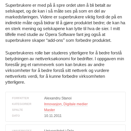
Superbrukere er med på å spre ordet uten å bli betalt av
selskapet, og de kan i så måte ses på som en del av
markedsføringen. Videre er superbrukere viktig fordi de på en
indirekte måte også bidrar til å gjøre produktet bedre; de kan ha
en sterk mening og selskapene kan lytte til hva de sier. I mitt
tilfelle med studie av Opera Software fant jeg også at
superbrukere skaper “add-ons” som forbedre produktet.
Superbrukeres rolle bør studeres ytterligere for å bedre forstå
betydningen av nettverksøkonomi for bedrifter. I oppgaven min
foreslår jeg et rammeverk som kan brukes av andre
virksomheter for å bedre forstå sitt nettverk og vurdere
nettverkets verdi, for å kunne forbedre virksomheten
ytterligere.
Alexandru Stanoi
FORFATTER
Innovasjon
,
Digitale medier
KATEGORIER
Master
SPALTE
10.11.2011
DATO
UNIVERSITET