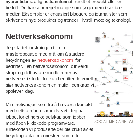
nyerer tider særlig nettsamfunnet, rundt et produkt eller en
bedrift. De har som regel mange som følger dem i sosiale
medier. Eksempler er engasjert bloggere og journalister som
skriver om nye produkter og trender i livstil, mote og teknologi.
Nettverksøkonomi
Jeg startet forskningen til min
masteroppgave med mål om å studere
betydningen av
nettverksøkonomi
for
bedrifter. I en nettverksøkonomi blir verdi
skapt og delt av alle medlemmer av
nettverket i stedet for kun bedrifter. Internett
gjør nettverksøkonomien mulig i den grad vi
opplever idag.
Min motivasjon kom fra å ha vært i kontakt
med nettsamfunn i arbeidslivet. Jeg har
jobbet for et norske selskap som jobber
SOCIAL MEDIA NETWORK
med åpen kildekode-programvare.
Kildekoden vi produserte der ble brukt av et
betydelig antall mennesker, som ofte