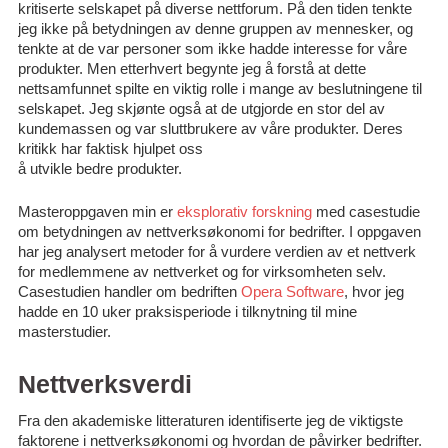
kritiserte selskapet på diverse nettforum. På den tiden tenkte
jeg ikke på betydningen av denne gruppen av mennesker, og
tenkte at de var personer som ikke hadde interesse for våre
produkter. Men etterhvert begynte jeg å forstå at dette
nettsamfunnet spilte en viktig rolle i mange av beslutningene til
selskapet. Jeg skjønte også at de utgjorde en stor del av
kundemassen og var sluttbrukere av våre produkter. Deres
kritikk har faktisk hjulpet oss
å utvikle bedre produkter.
Masteroppgaven min er
eksplorativ forskning
med casestudie
om betydningen av nettverksøkonomi for bedrifter. I oppgaven
har jeg analysert metoder for å vurdere verdien av et nettverk
for medlemmene av nettverket og for virksomheten selv.
Casestudien handler om bedriften
Opera Software
, hvor jeg
hadde en 10 uker praksisperiode i tilknytning til mine
masterstudier.
Nettverksverdi
Fra den akademiske litteraturen identifiserte jeg de viktigste
faktorene i nettverksøkonomi og hvordan de påvirker bedrifter.