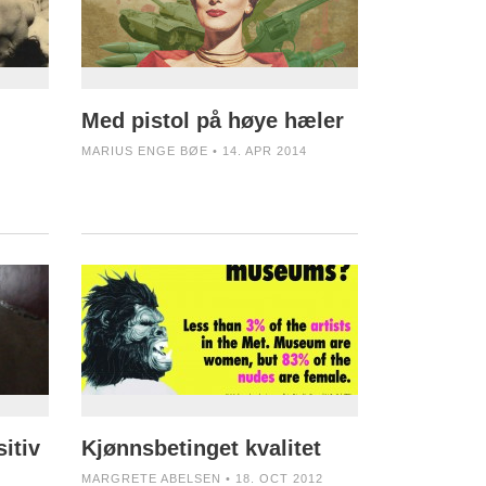
Med pistol på høye hæler
MARIUS ENGE BØE • 14. APR 2014
itiv
Kjønnsbetinget kvalitet
MARGRETE ABELSEN • 18. OCT 2012