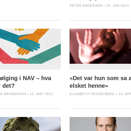
PETER ANDERSEN • 15. JAN 2014
ølging i NAV – hva
«Det var hun som sa a
r det?
elsket henne»
D BRUBAKKEN • 15. MAY 2012
ELISABETH HESSELBERG • 10. AP