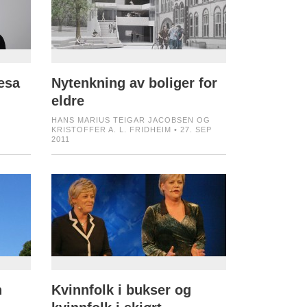
nesa
Nytenkning av boliger for
eldre
HANS MARIUS TEIGAR JACOBSEN OG
KRISTOFFER A. L. FRIDHEIM • 27. SEP
2011
n
Kvinnfolk i bukser og