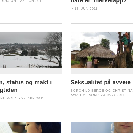
bare en merkelapp?
ORDSSON • 22. JUN 2011
• 16. JUN 2011
n, status og makt i
Seksualitet på avveie
ngtiden
BORGHILD BERGE OG CHRISTINA
SWAN MILSOM • 23. MAR 2011
NE MOEN • 27. APR 2011