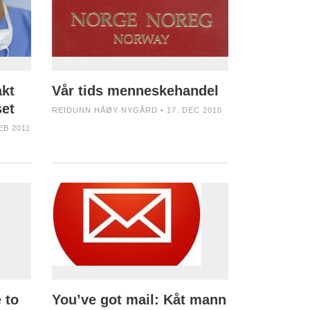
akt
Vår tids menneskehandel
et
REIDUNN HÅØY NYGÅRD • 17. DEC 2010
EB 2011
 to
You’ve got mail: Kåt mann