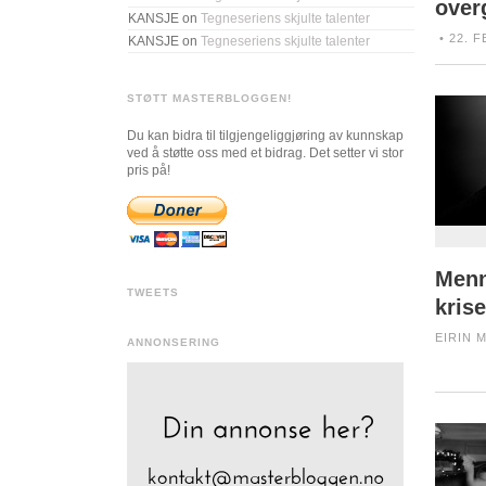
over
KANSJE
on
Tegneseriens skjulte talenter
• 22. F
KANSJE
on
Tegneseriens skjulte talenter
STØTT MASTERBLOGGEN!
Du kan bidra til tilgjengeliggjøring av kunnskap
ved å støtte oss med et bidrag. Det setter vi stor
pris på!
Menn
TWEETS
kris
EIRIN 
ANNONSERING