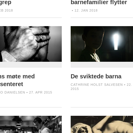
grep
barnefamilier flytter
EB 2018
• 12. JAN 2018
s møte med
De sviktede barna
esenteret
CATHRINE HOLST SALVESEN • 22.
2015
MO DANIELSEN • 27. APR 2015