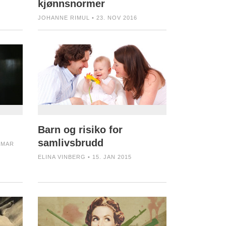
kjønnsnormer
JOHANNE RIMUL • 23. NOV 2016
Barn og risiko for
samlivsbrudd
 MAR
ELINA VINBERG • 15. JAN 2015