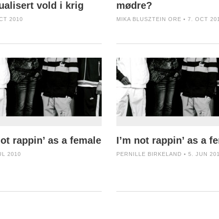
alisert vold i krig
mødre?
CT 2010
MIKA BLUSZTEIN ORE • 7. OCT 20
not rappin’ as a female
I’m not rappin’ as a f
UL 2010
PERNILLE BIRKELAND • 5. JUN 20