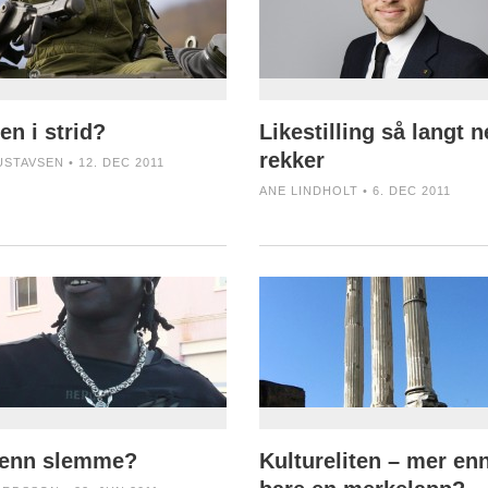
en i strid?
Likestilling så langt 
rekker
USTAVSEN • 12. DEC 2011
ANE LINDHOLT • 6. DEC 2011
enn slemme?
Kultureliten – mer en