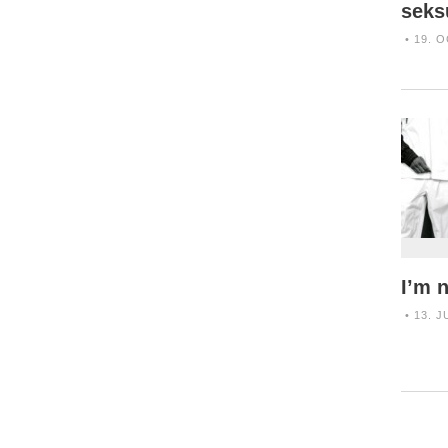
seksu
• 19. O
I’m 
• 13. J