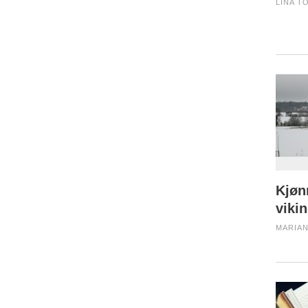
LINA T
Kjøn
viki
MARIAN