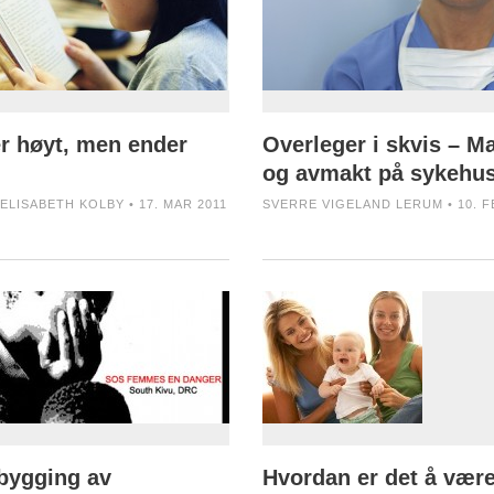
er høyt, men ender
Overleger i skvis – M
og avmakt på sykehus
ELISABETH KOLBY • 17. MAR 2011
SVERRE VIGELAND LERUM • 10. F
bygging av
Hvordan er det å være