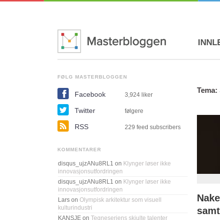
INNL
FØLG MASTERBLOGGEN
Tema: 
Facebook
3,924
liker
Twitter
følgere
RSS
229 feed subscribers
KOMMENTARER
disqus_ujzANu8RL1
on
Klynger løser ikke
innovasjonsutfordringen
disqus_ujzANu8RL1
on
Klynger løser ikke
innovasjonsutfordringen
Nake
Lars
on
Olympisk arkitektur som visuell
kulturindustri
samt
KANSJE
on
Tegneseriens skjulte talenter