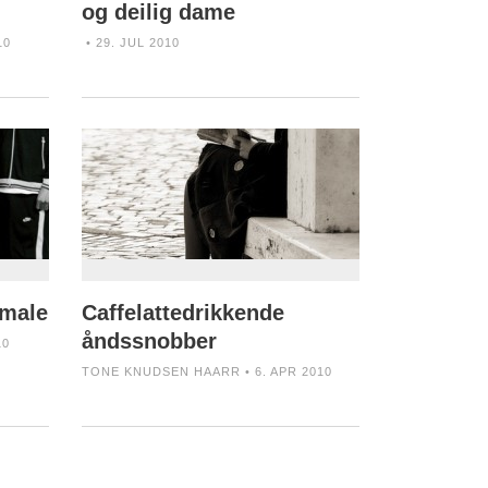
og deilig dame
10
• 29. JUL 2010
emale
Caffelattedrikkende
åndssnobber
10
TONE KNUDSEN HAARR • 6. APR 2010