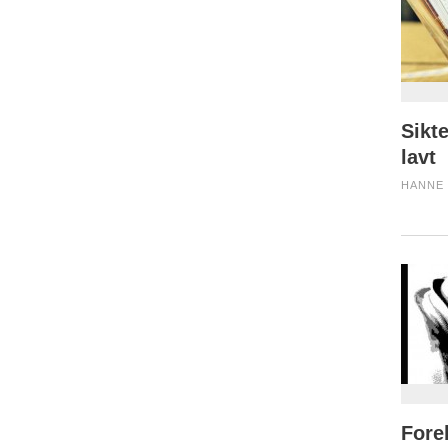
Sikt
lavt
HANNE 
Fore