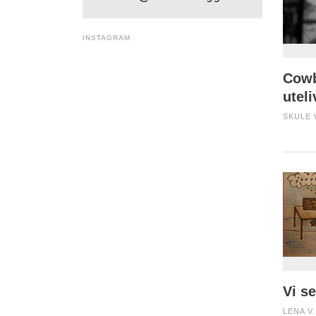
INSTAGRAM
Cowb
utel
SKULE 
Vi s
LENA V.