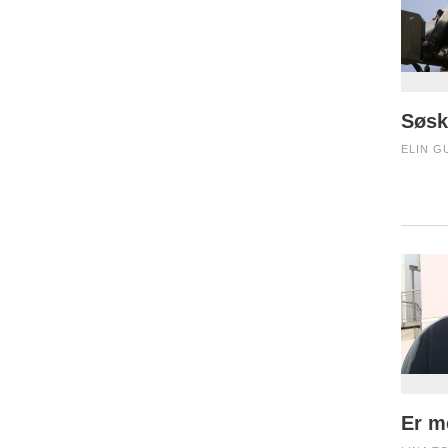
Søsk
ELIN G
Er m