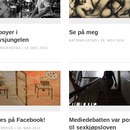
oyer i
Se på meg
ivsjungelen
KATINKA USTAD • 26. NOV 2014
WIGENSTAD • 19. DEC 2014
ees på Facebook!
Mediedebatten var pos
til sexkjøpsloven
 BERGE • 26. MAR 2014