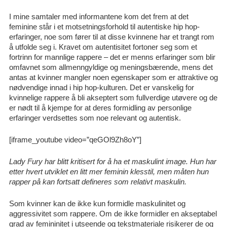
I mine samtaler med informantene kom det frem at det
feminine står i et motsetningsforhold til autentiske hip hop-
erfaringer, noe som fører til at disse kvinnene har et trangt rom
å utfolde seg i. Kravet om autentisitet fortoner seg som et
fortrinn for mannlige rappere – det er menns erfaringer som blir
omfavnet som allmenngyldige og meningsbærende, mens det
antas at kvinner mangler noen egenskaper som er attraktive og
nødvendige innad i hip hop-kulturen. Det er vanskelig for
kvinnelige rappere å bli akseptert som fullverdige utøvere og de
er nødt til å kjempe for at deres formidling av personlige
erfaringer verdsettes som noe relevant og autentisk.
[iframe_youtube video=”qeGOl9Zh8oY”]
Lady Fury har blitt kritisert for å ha et maskulint image. Hun har
etter hvert utviklet en litt mer feminin klesstil, men måten hun
rapper på kan fortsatt defineres som relativt maskulin.
Som kvinner kan de ikke kun formidle maskulinitet og
aggressivitet som rappere. Om de ikke formidler en akseptabel
grad av femininitet i utseende og tekstmateriale risikerer de og