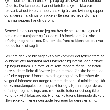
kjønn som sentralt i britisk hip hop og alle svarte benektende
på dette. De kunne blant annet fortelle at kjønn ikke var
relevant, at det ikke var noe vanskelig å være kvinnelig rapper
og at deres handlingsrom ikke skilte seg nevneverdig fra en
mannlig rappers handlingsrom.
Senere i intervjuet spurte jeg om hva de helt konkret gjorde i
bestemte situasjoner og fikk dem til å fortelle om faktiske
erfaringer og hendelser. Da kom det frem at kjønn absolutt var
noe de forholdt seg til.
Selv om det ikke blir sagt eksplisitt kommer det tydelig frem at
kvinnene yter motstand mot underordning internt i den britiske
hip hop-kulturen. De forteller at som rappere får de i bestefall
høre at de er flinke til å være jenter, men de får ikke høre at de
er flinke rappere. Uansett hva de gjør og på hvilke måter de
velger å håndtere det trange rommet de har til å utfolde seg i får
de kvinnestempelet som negativt fortegn. Kjønn preger deres
erfaringer og handlingsrom, men dette fortoner det seg ikke
konstruktivt å fokusere på. Hip hop-kulturens kjønnede diskurs
tilbyr ikke kvinnene noen gode begreper for deres erfaring.