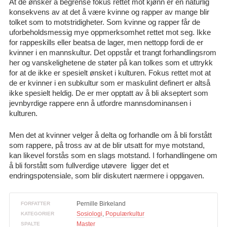
At de ønsker å begrense fokus rettet mot kjønn er en naturlig
konsekvens av at det å være kvinne og rapper av mange blir
tolket som to motstridigheter. Som kvinne og rapper får de
uforbeholdsmessig mye oppmerksomhet rettet mot seg. Ikke
for rappeskills eller beatsa de lager, men nettopp fordi de er
kvinner i en mannskultur. Det oppstår et trangt forhandlingsrom
her og vanskelighetene de støter på kan tolkes som et uttrykk
for at de ikke er spesielt ønsket i kulturen. Fokus rettet mot at
de er kvinner i en subkultur som er maskulint definert er altså
ikke spesielt heldig. De er mer opptatt av å bli akseptert som
jevnbyrdige rappere enn å utfordre mannsdominansen i
kulturen.
Men det at kvinner velger å delta og forhandle om å bli forstått
som rappere, på tross av at de blir utsatt for mye motstand,
kan likevel forstås som en slags motstand. I forhandlingene om
å bli forstått som fullverdige utøvere ligger det et
endringspotensiale, som blir diskutert nærmere i oppgaven.
Pernille Birkeland
FORFATTER
Sosiologi
,
Populærkultur
KATEGORIER
Master
SPALTE