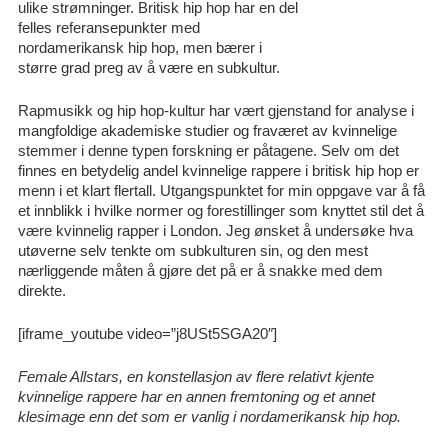
ulike strømninger. Britisk hip hop har en del
felles referansepunkter med
nordamerikansk hip hop, men bærer i
større grad preg av å være en subkultur.
Rapmusikk og hip hop-kultur har vært gjenstand for analyse i
mangfoldige akademiske studier og fraværet av kvinnelige
stemmer i denne typen forskning er påtagene. Selv om det
finnes en betydelig andel kvinnelige rappere i britisk hip hop er
menn i et klart flertall. Utgangspunktet for min oppgave var å få
et innblikk i hvilke normer og forestillinger som knyttet stil det å
være kvinnelig rapper i London. Jeg ønsket å undersøke hva
utøverne selv tenkte om subkulturen sin, og den mest
nærliggende måten å gjøre det på er å snakke med dem
direkte.
[iframe_youtube video=”j8USt5SGA20″]
Female Allstars, en konstellasjon av flere relativt kjente
kvinnelige rappere har en annen fremtoning og et annet
klesimage enn det som er vanlig i nordamerikansk hip hop.