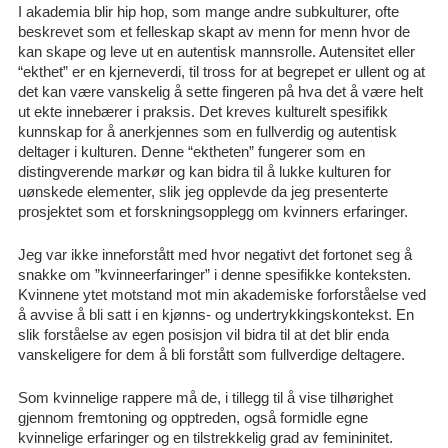
I akademia blir hip hop, som mange andre subkulturer, ofte
beskrevet som et felleskap skapt av menn for menn hvor de
kan skape og leve ut en autentisk mannsrolle. Autensitet eller
“ekthet” er en kjerneverdi, til tross for at begrepet er ullent og at
det kan være vanskelig å sette fingeren på hva det å være helt
ut ekte innebærer i praksis. Det kreves kulturelt spesifikk
kunnskap for å anerkjennes som en fullverdig og autentisk
deltager i kulturen. Denne “ektheten” fungerer som en
distingverende markør og kan bidra til å lukke kulturen for
uønskede elementer, slik jeg opplevde da jeg presenterte
prosjektet som et forskningsopplegg om kvinners erfaringer.
Jeg var ikke inneforstått med hvor negativt det fortonet seg å
snakke om ”kvinneerfaringer” i denne spesifikke konteksten.
Kvinnene ytet motstand mot min akademiske forforståelse ved
å avvise å bli satt i en kjønns- og undertrykkingskontekst. En
slik forståelse av egen posisjon vil bidra til at det blir enda
vanskeligere for dem å bli forstått som fullverdige deltagere.
Som kvinnelige rappere må de, i tillegg til å vise tilhørighet
gjennom fremtoning og opptreden, også formidle egne
kvinnelige erfaringer og en tilstrekkelig grad av femininitet.