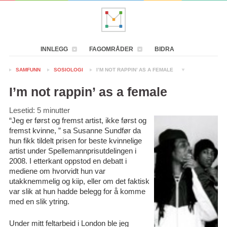
INNLEGG
FAGOMRÅDER
BIDRA
SAMFUNN
SOSIOLOGI
I’M NOT RAPPIN’ AS A FEMALE
I’m not rappin’ as a female
Lesetid:
5
minutter
“Jeg er først og fremst artist, ikke først og
fremst kvinne, ” sa Susanne Sundfør da
hun fikk tildelt prisen for beste kvinnelige
artist under Spellemannprisutdelingen i
2008. I etterkant oppstod en debatt i
mediene om hvorvidt hun var
utakknemmelig og kiip, eller om det faktisk
var slik at hun hadde belegg for å komme
med en slik ytring.
Under mitt feltarbeid i London ble jeg