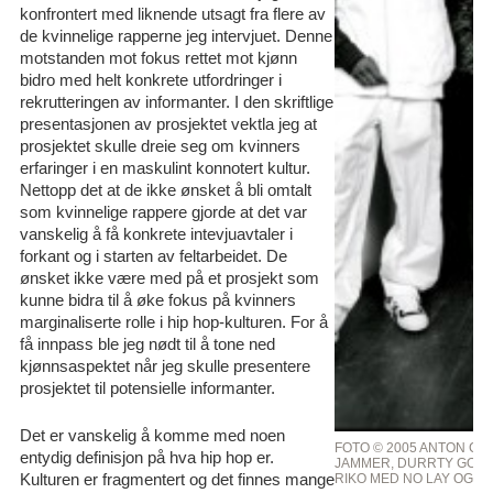
konfrontert med liknende utsagt fra flere av
de kvinnelige rapperne jeg intervjuet. Denne
motstanden mot fokus rettet mot kjønn
bidro med helt konkrete utfordringer i
rekrutteringen av informanter. I den skriftlige
presentasjonen av prosjektet vektla jeg at
prosjektet skulle dreie seg om kvinners
erfaringer i en maskulint konnotert kultur.
Nettopp det at de ikke ønsket å bli omtalt
som kvinnelige rappere gjorde at det var
vanskelig å få konkrete intevjuavtaler i
forkant og i starten av feltarbeidet. De
ønsket ikke være med på et prosjekt som
kunne bidra til å øke fokus på kvinners
marginaliserte rolle i hip hop-kulturen. For å
få innpass ble jeg nødt til å tone ned
kjønnsaspektet når jeg skulle presentere
prosjektet til potensielle informanter.
Det er vanskelig å komme med noen
FOTO © 2005 ANTON COR
entydig definisjon på hva hip hop er.
JAMMER, DURRTY GOODZ,
Kulturen er fragmentert og det finnes mange
RIKO MED NO LAY OG L