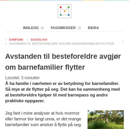
INNLEGG
FAGOMRÅDER
BIDRA
SAMFUNN
SOSIOLOGI
AVSTANDEN TIL BESTEFORELDRE AVGJØR OM BARNEFAMILIER FLYTTER
Avstanden til besteforeldre avgjør
om barnefamilier flytter
Lesetid:
3
minutter
Å ha familie i nærheten er av betydning for barnefamilier.
Så mye at de flytter på seg. Det kan ha sammenheng med
at besteforeldre hjelper til med barnepass og andre
praktiske oppgaver.
Jeg fant i mine analyser at hvis mormor
eller farmor bor langt unna, er det mange
barnefamilier som ønsker å flytte på seg.