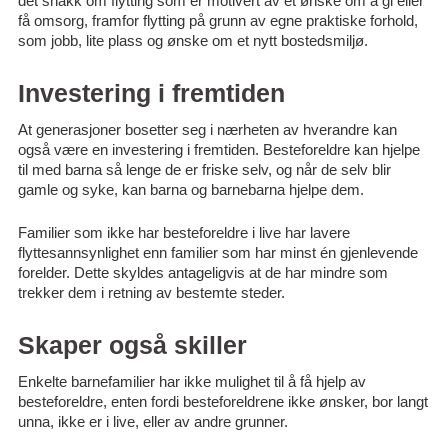
det snakk om flytting som er motivert av et ønske om å gi eller
få omsorg, framfor flytting på grunn av egne praktiske forhold,
som jobb, lite plass og ønske om et nytt bostedsmiljø.
Investering i fremtiden
At generasjoner bosetter seg i nærheten av hverandre kan
også være en investering i fremtiden. Besteforeldre kan hjelpe
til med barna så lenge de er friske selv, og når de selv blir
gamle og syke, kan barna og barnebarna hjelpe dem.
Familier som ikke har besteforeldre i live har lavere
flyttesannsynlighet enn familier som har minst én gjenlevende
forelder. Dette skyldes antageligvis at de har mindre som
trekker dem i retning av bestemte steder.
Skaper også skiller
Enkelte barnefamilier har ikke mulighet til å få hjelp av
besteforeldre, enten fordi besteforeldrene ikke ønsker, bor langt
unna, ikke er i live, eller av andre grunner.