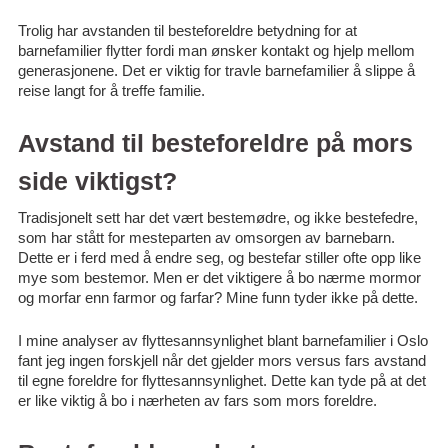
Trolig har avstanden til besteforeldre betydning for at
barnefamilier flytter fordi man ønsker kontakt og hjelp mellom
generasjonene. Det er viktig for travle barnefamilier å slippe å
reise langt for å treffe familie.
Avstand til besteforeldre på mors
side viktigst?
Tradisjonelt sett har det vært bestemødre, og ikke bestefedre,
som har stått for mesteparten av omsorgen av barnebarn.
Dette er i ferd med å endre seg, og bestefar stiller ofte opp like
mye som bestemor. Men er det viktigere å bo nærme mormor
og morfar enn farmor og farfar? Mine funn tyder ikke på dette.
I mine analyser av flyttesannsynlighet blant barnefamilier i Oslo
fant jeg ingen forskjell når det gjelder mors versus fars avstand
til egne foreldre for flyttesannsynlighet. Dette kan tyde på at det
er like viktig å bo i nærheten av fars som mors foreldre.