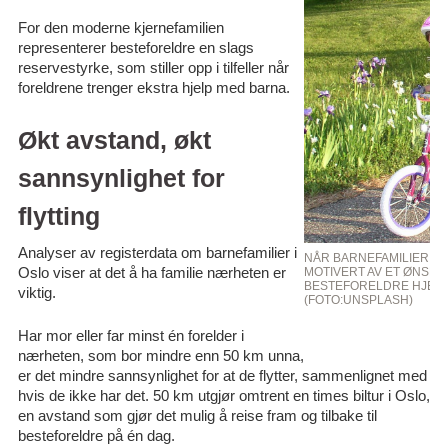
For den moderne kjernefamilien
representerer besteforeldre en slags
reservestyrke, som stiller opp i tilfeller når
foreldrene trenger ekstra hjelp med barna.
Økt avstand, økt
sannsynlighet for
flytting
Analyser av registerdata om barnefamilier i
NÅR BARNEFAMILIER F
Oslo viser at det å ha familie nærheten er
MOTIVERT AV ET ØNSKE
BESTEFORELDRE HJELPE
viktig.
(FOTO:UNSPLASH)
Har mor eller far minst én forelder i
nærheten, som bor mindre enn 50 km unna,
er det mindre sannsynlighet for at de flytter, sammenlignet med
hvis de ikke har det. 50 km utgjør omtrent en times biltur i Oslo,
en avstand som gjør det mulig å reise fram og tilbake til
besteforeldre på én dag.