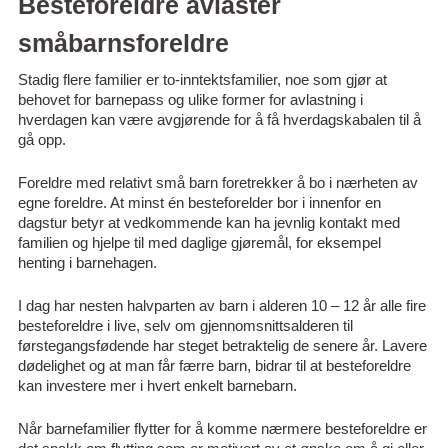
Besteforeldre avlaster
småbarnsforeldre
Stadig flere familier er to-inntektsfamilier, noe som gjør at
behovet for barnepass og ulike former for avlastning i
hverdagen kan være avgjørende for å få hverdagskabalen til å
gå opp.
Foreldre med relativt små barn foretrekker å bo i nærheten av
egne foreldre. At minst én besteforelder bor i innenfor en
dagstur betyr at vedkommende kan ha jevnlig kontakt med
familien og hjelpe til med daglige gjøremål, for eksempel
henting i barnehagen.
I dag har nesten halvparten av barn i alderen 10 – 12 år alle fire
besteforeldre i live, selv om gjennomsnittsalderen til
førstegangsfødende har steget betraktelig de senere år. Lavere
dødelighet og at man får færre barn, bidrar til at besteforeldre
kan investere mer i hvert enkelt barnebarn.
Når barnefamilier flytter for å komme nærmere besteforeldre er