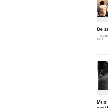
De sa
ELISAB
2012
Musi