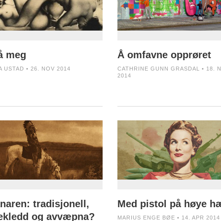
å meg
Å omfavne opprøret
A USTAD • 26. NOV 2014
CATHRINE GUNN GRASDAL • 18. 
2014
naren: tradisjonell,
Med pistol på høye h
ekledd og avvæpna?
MARIUS ENGE BØE • 14. APR 2014