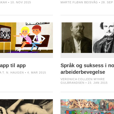
SKAH • 10. NOV 2015
MARTE FLØAN BEISVÅG • 28. SEP 
app til app
Språk og suksess i n
arbeiderbevegelse
 T. N. HAUGEN • 4. MAR 2015
VERONICA COLLEEN MYHRE
GULBRANDSEN • 23. JAN 2015