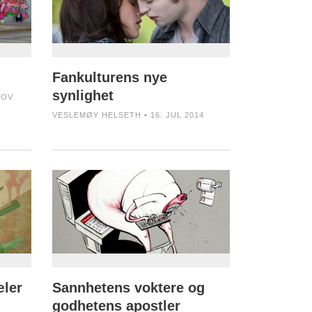
Fankulturens nye
synlighet
NOV
VESLEMØY HELSETH • 16. JUL 2014
æler
Sannhetens voktere og
godhetens apostler