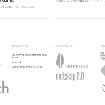
kkunst
KJERSTI JOHANNESSEN • 4. MAR 
SOLVANG • 16. MAR 2011
RESSURSER
STØTTET AV
SA
Slik skriver du webtekster som
fenger
Intranett
in
Masterprogrammer i Norge