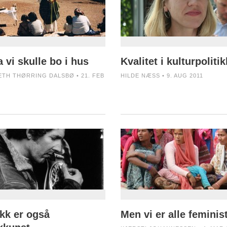
 vi skulle bo i hus
Kvalitet i kulturpoliti
ETH THØRRING DALSBØ • 21. FEB
HILDE NÆSS • 9. AUG 2011
kk er også
Men vi er alle feminis