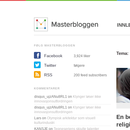
INNL
FØLG MASTERBLOGGEN
Tema: 
Facebook
3,924
liker
Twitter
følgere
RSS
200 feed subscribers
KOMMENTARER
disqus_ujzANu8RL1
on
Klynger løser ikke
innovasjonsutfordringen
disqus_ujzANu8RL1
on
Klynger løser ikke
innovasjonsutfordringen
En b
Lars
on
Olympisk arkitektur som visuell
kulturindustri
relig
KANSJE
on
Tegneseriens skjulte talenter