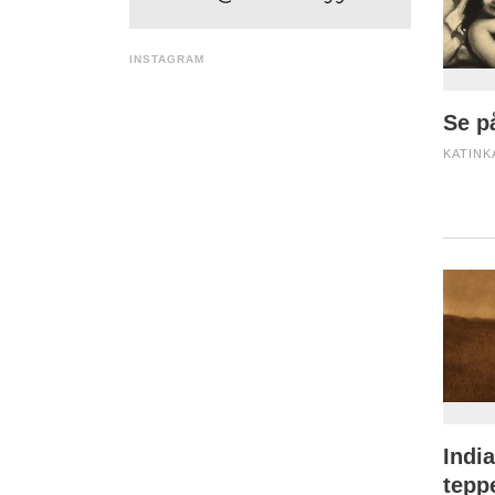
INSTAGRAM
Se p
KATINK
India
tepp