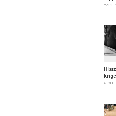
MARIE 
Hist
krig
AKSEL 