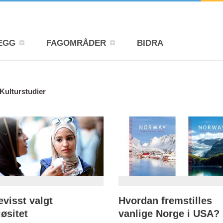
EGG
FAGOMRÅDER
BIDRA
Kulturstudier
evisst valgt
Hvordan fremstilles
iøsitet
vanlige Norge i USA?