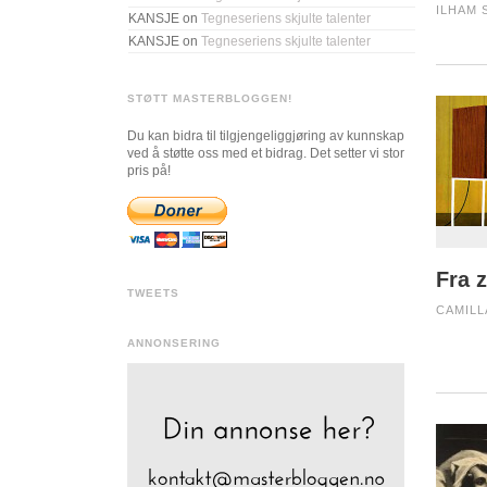
ILHAM 
KANSJE
on
Tegneseriens skjulte talenter
KANSJE
on
Tegneseriens skjulte talenter
STØTT MASTERBLOGGEN!
Du kan bidra til tilgjengeliggjøring av kunnskap
ved å støtte oss med et bidrag. Det setter vi stor
pris på!
Fra z
TWEETS
CAMILLA
ANNONSERING