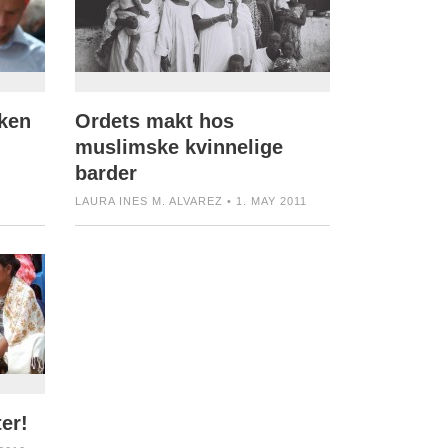
kken
Ordets makt hos
muslimske kvinnelige
barder
LAURA INES M. ALVAREZ • 1. MAY 2011
ter!