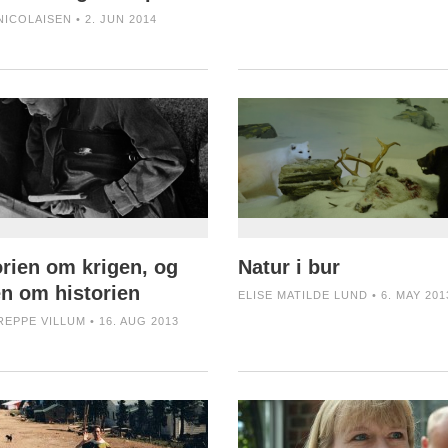
NICOLAISEN • 2. JUN 2014
orien om krigen, og
Natur i bur
en om historien
ELISE MATILDE LUND • 6. MAY 201
REPPE VILLUM • 16. AUG 2013