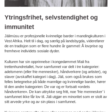
Ytringsfrihet, selvstendighet og
immunitet
Jàlimùsu er profesjonelle kvinnelige
barder
i mandingkulturen i
Vest Afrika. Helt til i dag, og særlig på landsbygda, viderefører
de en tradisjon som er flere hundre år gammel: Å lovprise og
fremheve individets sosiale dyder.
Kulturen har sin opprinnelse i kongedømmet Mali fra
trettenhundretallet, hvor samfunnet var delt i tre kategorier:
adelsmenn (eller frie mennesker), håndverkere (og artister), og
slaver (avskaffet kategori i dag). Jàli, som også brukes som
felles betegnelse på både mannlige og kvinnelige
barder
, hører
til den andre kategorien: De var og er fortsatt «ordets
håndverkere». De kan uttrykke seg fritt, noe ’frie mennesker’ i
samfunnet ikke får lov til. Jàli utgjør en minoritet som er stolt av
sitt arvede yrke og av sin plass i samfunnet.