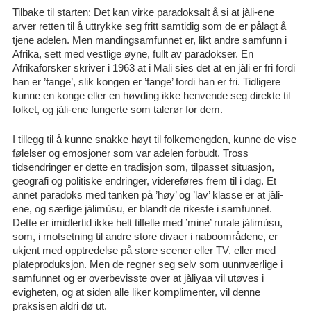
Tilbake til starten: Det kan virke paradoksalt å si at jàli-ene
arver retten til å uttrykke seg fritt samtidig som de er pålagt å
tjene adelen. Men mandingsamfunnet er, likt andre samfunn i
Afrika, sett med vestlige øyne, fullt av paradokser. En
Afrikaforsker skriver i 1963 at i Mali sies det at en jàli er fri fordi
han er ’fange’, slik kongen er ’fange’ fordi han er fri. Tidligere
kunne en konge eller en høvding ikke henvende seg direkte til
folket, og jàli-ene fungerte som talerør for dem.
I tillegg til å kunne snakke høyt til folkemengden, kunne de vise
følelser og emosjoner som var adelen forbudt. Tross
tidsendringer er dette en tradisjon som, tilpasset situasjon,
geografi og politiske endringer, videreføres frem til i dag. Et
annet paradoks med tanken på ’høy’ og ’lav’ klasse er at jàli-
ene, og særlige jàlimùsu, er blandt de rikeste i samfunnet.
Dette er imidlertid ikke helt tilfelle med ’mine’ rurale jàlimùsu,
som, i motsetning til andre store divaer i naboområdene, er
ukjent med opptredelse på store scener eller TV, eller med
plateproduksjon. Men de regner seg selv som uunnværlige i
samfunnet og er overbevisste over at jàliyaa vil utøves i
evigheten, og at siden alle liker komplimenter, vil denne
praksisen aldri dø ut.