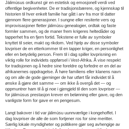
Jàlimùsus ordkunst gir en estetisk og emosjonell verdi ved
offentlige begivenheter. De er tradisjonsbærere, og kjennskap til
historien til hver enkelt familie har gått i arv fra mor til datter
gjennom flere generasjoner. I sungne eller resiterte vers og
improvisasjoner fletter jàlimùsu genealogier, ordtak og faste
formler sammen, og de maner frem krigeres heltedåder og
tapperhet fra en fjern fortid. Tekstene er fulle av symboler
knyttet til seier, makt og rikdom. Ved hjelp av disse symboler
lovpriser de en etterkommer til en tapper kriger, en personlighet
eller en betydelig person. Frem til i dag spiller lovprisning en
viktig rolle for individets oppførsel i Vest-Afrika. Å vise respekt
for tradisjonen og å hedre sine foreldre og forfedre er en del av
afrikanernes oppdragelse. Å høre familiens eller klanens navn
og om alle de gode gjerninger de har utført får individet til å
ønske å gjøre det samme — om ikke å overgå det — og
oppmuntrer ham til å gi noe i gjengjeld til den som lovpriser —
for jàlimùsus prestasjon krever en belønning eller gave, og den
vanligste form for gave er en pengesum.
Langt bakover i tid var jàlimùsu uunnværlige i kongehoffet. I
dag lovpriser de alle de som fortjener ros for sine meritter.
Særlig lokale myndigheter og politikere gjør seg avhengige av