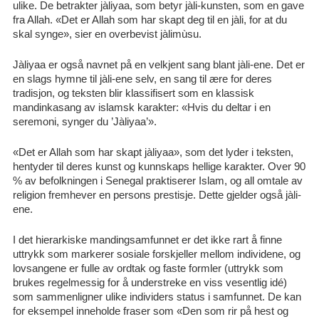
ulike. De betrakter jàliyaa, som betyr jàli-kunsten, som en gave
fra Allah. «Det er Allah som har skapt deg til en jàli, for at du
skal synge», sier en overbevist jàlimùsu.
Jàliyaa er også navnet på en velkjent sang blant jàli-ene. Det er
en slags hymne til jàli-ene selv, en sang til ære for deres
tradisjon, og teksten blir klassifisert som en klassisk
mandinkasang av islamsk karakter: «Hvis du deltar i en
seremoni, synger du ’Jàliyaa’».
«Det er Allah som har skapt jàliyaa», som det lyder i teksten,
hentyder til deres kunst og kunnskaps hellige karakter. Over 90
% av befolkningen i Senegal praktiserer Islam, og all omtale av
religion fremhever en persons prestisje. Dette gjelder også jàli-
ene.
I det hierarkiske mandingsamfunnet er det ikke rart å finne
uttrykk som markerer sosiale forskjeller mellom individene, og
lovsangene er fulle av ordtak og faste formler (uttrykk som
brukes regelmessig for å understreke en viss vesentlig idé)
som sammenligner ulike individers status i samfunnet. De kan
for eksempel inneholde fraser som «Den som rir på hest og