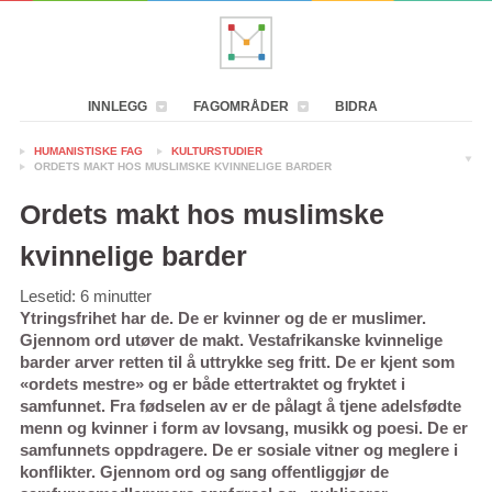
INNLEGG
FAGOMRÅDER
BIDRA
HUMANISTISKE FAG
KULTURSTUDIER
ORDETS MAKT HOS MUSLIMSKE KVINNELIGE BARDER
Ordets makt hos muslimske
kvinnelige barder
Lesetid:
6
minutter
Ytringsfrihet har de. De er kvinner og de er muslimer.
Gjennom ord utøver de makt. Vestafrikanske kvinnelige
barder
arver retten til å uttrykke seg fritt. De er kjent som
«ordets mestre» og er både ettertraktet og fryktet i
samfunnet. Fra fødselen av er de pålagt å tjene adelsfødte
menn og kvinner i form av lovsang, musikk og poesi. De er
samfunnets oppdragere. De er sosiale vitner og meglere i
konflikter. Gjennom ord og sang offentliggjør de