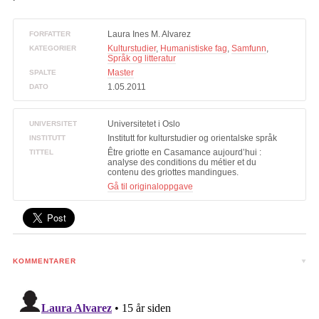
Laura Ines M. Alvarez
FORFATTER
Kulturstudier
,
Humanistiske fag
,
Samfunn
,
KATEGORIER
Språk og litteratur
Master
SPALTE
1.05.2011
DATO
Universitetet i Oslo
UNIVERSITET
Institutt for kulturstudier og orientalske språk
INSTITUTT
Être griotte en Casamance aujourd’hui :
TITTEL
analyse des conditions du métier et du
contenu des griottes mandingues.
Gå til originaloppgave
KOMMENTARER