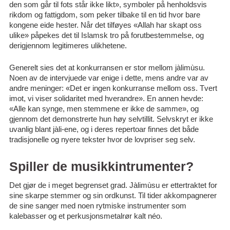
den som går til fots står ikke likt», symboler på henholdsvis
rikdom og fattigdom, som peker tilbake til en tid hvor bare
kongene eide hester. Når det tilføyes «Allah har skapt oss
ulike» påpekes det til Islamsk tro på forutbestemmelse, og
derigjennom legitimeres ulikhetene.
Generelt sies det at konkurransen er stor mellom jàlimùsu.
Noen av de intervjuede var enige i dette, mens andre var av
andre meninger: «Det er ingen konkurranse mellom oss. Tvert
imot, vi viser solidaritet med hverandre». En annen hevde:
«Alle kan synge, men stemmene er ikke de samme», og
gjennom det demonstrerte hun høy selvtillit. Selvskryt er ikke
uvanlig blant jàli-ene, og i deres repertoar finnes det både
tradisjonelle og nyere tekster hvor de lovpriser seg selv.
Spiller de musikkintrumenter?
Det gjør de i meget begrenset grad. Jàlimùsu er ettertraktet for
sine skarpe stemmer og sin ordkunst. Til tider akkompagnerer
de sine sanger med noen rytmiske instrumenter som
kalebasser og et perkusjonsmetalrør kalt néo.