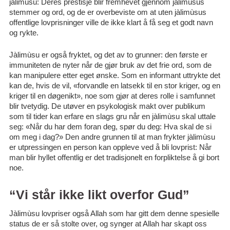
jàlimùsu: Deres prestisje blir fremhevet gjennom jàlimùsus
stemmer og ord, og de er overbeviste om at uten jàlimùsus
offentlige lovprisninger ville de ikke klart å få seg et godt navn
og rykte.
Jàlimùsu er også fryktet, og det av to grunner: den første er
immuniteten de nyter når de gjør bruk av det frie ord, som de
kan manipulere etter eget ønske. Som en informant uttrykte det
kan de, hvis de vil, «forvandle en latsekk til en stor kriger, og en
kriger til en døgenikt», noe som gjør at deres rolle i samfunnet
blir tvetydig. De utøver en psykologisk makt over publikum
som til tider kan erfare en slags gru når en jàlimùsu skal uttale
seg: «Når du har dem foran deg, spør du deg: Hva skal de si
om meg i dag?» Den andre grunnen til at man frykter jàlimùsu
er utpressingen en person kan oppleve ved å bli lovprist: Når
man blir hyllet offentlig er det tradisjonelt en forpliktelse å gi bort
noe.
“Vi står ikke likt overfor Gud”
Jàlimùsu lovpriser også Allah som har gitt dem denne spesielle
status de er så stolte over, og synger at Allah har skapt oss