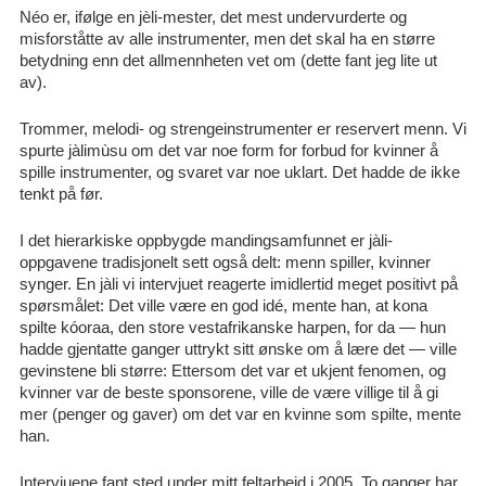
Néo er, ifølge en jèli-mester, det mest undervurderte og
misforståtte av alle instrumenter, men det skal ha en større
betydning enn det allmennheten vet om (dette fant jeg lite ut
av).
Trommer, melodi- og strengeinstrumenter er reservert menn. Vi
spurte jàlimùsu om det var noe form for forbud for kvinner å
spille instrumenter, og svaret var noe uklart. Det hadde de ikke
tenkt på før.
I det hierarkiske oppbygde mandingsamfunnet er jàli-
oppgavene tradisjonelt sett også delt: menn spiller, kvinner
synger. En jàli vi intervjuet reagerte imidlertid meget positivt på
spørsmålet: Det ville være en god idé, mente han, at kona
spilte kóoraa, den store vestafrikanske harpen, for da — hun
hadde gjentatte ganger uttrykt sitt ønske om å lære det — ville
gevinstene bli større: Ettersom det var et ukjent fenomen, og
kvinner var de beste sponsorene, ville de være villige til å gi
mer (penger og gaver) om det var en kvinne som spilte, mente
han.
Intervjuene fant sted under mitt feltarbeid i 2005. To ganger har