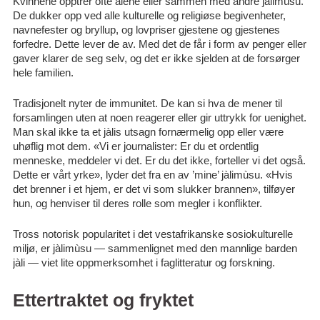
Kvinnene opptrer ofte alene eller sammen med andre jàlimùsu.
De dukker opp ved alle kulturelle og religiøse begivenheter,
navnefester og bryllup, og lovpriser gjestene og gjestenes
forfedre. Dette lever de av. Med det de får i form av penger eller
gaver klarer de seg selv, og det er ikke sjelden at de forsørger
hele familien.
Tradisjonelt nyter de immunitet. De kan si hva de mener til
forsamlingen uten at noen reagerer eller gir uttrykk for uenighet.
Man skal ikke ta et jàlis utsagn fornærmelig opp eller være
uhøflig mot dem. «Vi er journalister: Er du et ordentlig
menneske, meddeler vi det. Er du det ikke, forteller vi det også.
Dette er vårt yrke», lyder det fra en av ’mine’ jàlimùsu. «Hvis
det brenner i et hjem, er det vi som slukker brannen», tilføyer
hun, og henviser til deres rolle som megler i konflikter.
Tross notorisk popularitet i det vestafrikanske sosiokulturelle
miljø, er jàlimùsu — sammenlignet med den mannlige barden
jàli — viet lite oppmerksomhet i faglitteratur og forskning.
Ettertraktet og fryktet