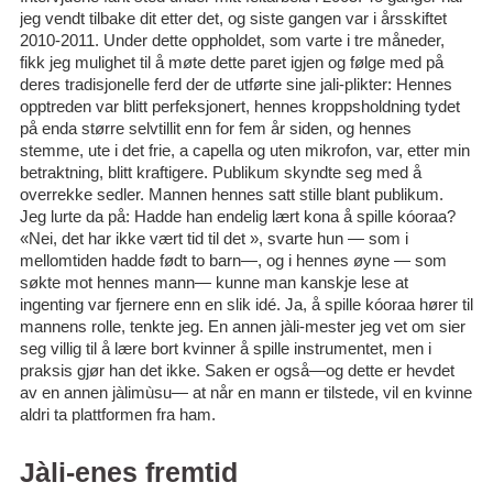
jeg vendt tilbake dit etter det, og siste gangen var i årsskiftet
2010-2011. Under dette oppholdet, som varte i tre måneder,
fikk jeg mulighet til å møte dette paret igjen og følge med på
deres tradisjonelle ferd der de utførte sine jali-plikter: Hennes
opptreden var blitt perfeksjonert, hennes kroppsholdning tydet
på enda større selvtillit enn for fem år siden, og hennes
stemme, ute i det frie, a capella og uten mikrofon, var, etter min
betraktning, blitt kraftigere. Publikum skyndte seg med å
overrekke sedler. Mannen hennes satt stille blant publikum.
Jeg lurte da på: Hadde han endelig lært kona å spille kóoraa?
«Nei, det har ikke vært tid til det », svarte hun — som i
mellomtiden hadde født to barn—, og i hennes øyne — som
søkte mot hennes mann— kunne man kanskje lese at
ingenting var fjernere enn en slik idé. Ja, å spille kóoraa hører til
mannens rolle, tenkte jeg. En annen jàli-mester jeg vet om sier
seg villig til å lære bort kvinner å spille instrumentet, men i
praksis gjør han det ikke. Saken er også—og dette er hevdet
av en annen jàlimùsu— at når en mann er tilstede, vil en kvinne
aldri ta plattformen fra ham.
Jàli-enes fremtid