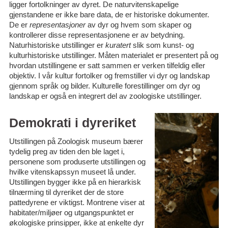
ligger fortolkninger av dyret. De naturvitenskapelige
gjenstandene er ikke bare data, de er historiske dokumenter.
De er
representasjoner
av dyr og hvem som skaper og
kontrollerer disse representasjonene er av betydning.
Naturhistoriske utstillinger er
kuratert
slik som kunst- og
kulturhistoriske utstillinger. Måten materialet er presentert på og
hvordan utstillingene er satt sammen er verken tilfeldig eller
objektiv. I vår kultur fortolker og fremstiller vi dyr og landskap
gjennom språk og bilder. Kulturelle forestillinger om dyr og
landskap er også en integrert del av zoologiske utstillinger.
Demokrati i dyreriket
Utstillingen på Zoologisk museum bærer
tydelig preg av tiden den ble laget i,
personene som produserte utstillingen og
hvilke vitenskapssyn museet lå under.
Utstillingen bygger ikke på en hierarkisk
tilnærming til dyreriket der de store
pattedyrene er viktigst. Montrene viser at
habitater/miljøer og utgangspunktet er
økologiske prinsipper, ikke at enkelte dyr