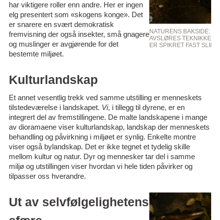
har viktigere roller enn andre. Her er ingen
elg presentert som «skogens konge». Det
er snarere en svært demokratisk
NATURENS BAKSIDE: FR
fremvisning der også insekter, små gnagere
AVSLØRES TEKNIKKENE.
og muslinger er avgjørende for det
ER SPIKRET FAST SLIK 
bestemte miljøet.
Kulturlandskap
Et annet vesentlig trekk ved samme utstilling er menneskets
tilstedeværelse i landskapet.
Vi
, i tillegg til dyrene, er en
integrert del av fremstillingene. De malte landskapene i mange
av dioramaene viser kulturlandskap, landskap der menneskets
behandling og påvirkning i miljøet er synlig. Enkelte montre
viser også bylandskap. Det er ikke tegnet et tydelig skille
mellom kultur og natur. Dyr og mennesker tar del i samme
miljø og utstillingen viser hvordan vi hele tiden påvirker og
tilpasser oss hverandre.
Ut av selvfølgelighetens