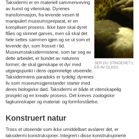
Taksidermi er en materiell sammenveving
av kunst og vitenskap. Dyrenes
transformasjon, fra levende vesen til
manipulert museumspreparat, er en
komplisert prosess. Ikke bare skal dyret
flåes og skinnet garves, men så skal det
hele settes sammen igjen og se ut som et
levende dyr, som frosset i tid.
Museumstaksidermistene, som tar seg av
dette arbeidet, er bundet av naturens
SER DU STINGENE? LU
former; de skal gjenskape et dyr med
ER AV GLASS.
utgangspunkt i dens opprinnelige utseende.
Taksidermiens paradoks er tydelig: dyrenes
liv som museumsgjenstander starter med
deres biologiske død. Taksidermi er både et vitenskapelig
prosjekt
og
en kreativ prosess. Det kreves zoologiske
fagkunnskaper
og
material- og formforståelse.
Konstruert natur
Tross et utseende som ikke umiddelbart avslører det, er
taksidermi konstruksjoner. Integrert i disse konstruksjonene