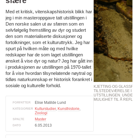
sfære
Med et kritisk, vitenskapshistorisk blikk har
jeg i min masteroppgave tatt utstillingen i
Den norske salen ut av sfæren som en
selvfølgelig fremstilling av dyr og studert
den som materialiserte diskusjoner og
fortolkninger, som et kulturuttrykk. Jeg har
spurt på hvilken måte og med hvilke
redskaper har de som laget utstillingen
ønsket å vise dyr og natur? Jeg har gått inn
i produksjonen av utstillingen på 1970-tallet
for å vise hvordan tilsynelatende nøytral og
tidløs naturkunnskap er historisk forankret i
sosiale og kulturelle forhold.
KJETTING OG GLASSFL
TILSTEDEVÆRELSE I NAT
UTSTILLINGEN. UNDER
MULIGHET TIL Å REFLE
Elise Matilde Lund
FORFATTER
Kulturstudier
,
Kunsthistorie
,
KATEGORIER
Zoologi
Master
SPALTE
6.05.2013
DATO