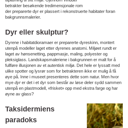
betrakter besøkende tredimensjonale rom
der preparerte dyr er plassert i rekonstruerte habitater foran
bakgrunnsmalerier.
Dyr eller skulptur?
Dyrene i habitatdioramaer er preparerte dyreskinn, montert
utenpå modeller laget etter dyrenes anatomi. Miljøet rundt er
laget av hønsenetting, pappmasje, maling, polyester og
pleksiglass. Landskapsmaleriene i bakgrunnen er malt for å
fullføre illusjonen av et autentisk miljø. Det hele er lyssatt med
ulike spotter og lysrør som for betrakteren ikke er mulig å få
øye på. Inne i museet presenteres dette som natur. Men hvor
mye
dyr
er det i et dyr som består av løse deler sydd sammen
utenpå en plastmodell, «frisket» opp med ekstra farge og har
øyne av glass?
Taksidermiens
paradoks