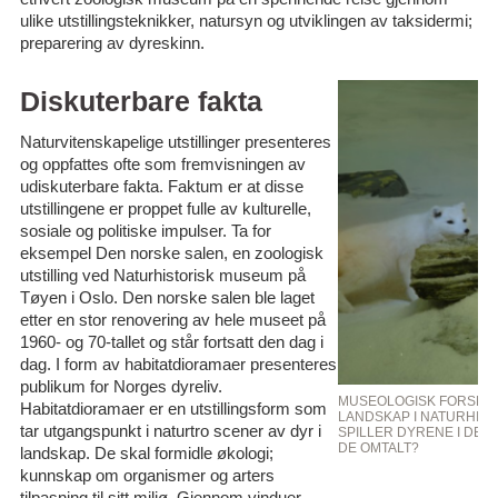
ulike utstillingsteknikker, natursyn og utviklingen av taksidermi;
preparering av dyreskinn.
Diskuterbare fakta
Naturvitenskapelige utstillinger presenteres
og oppfattes ofte som fremvisningen av
udiskuterbare fakta. Faktum er at disse
utstillingene er proppet fulle av kulturelle,
sosiale og politiske impulser. Ta for
eksempel Den norske salen, en zoologisk
utstilling ved Naturhistorisk museum på
Tøyen i Oslo. Den norske salen ble laget
etter en stor renovering av hele museet på
1960- og 70-tallet og står fortsatt den dag i
dag. I form av habitatdioramaer presenteres
publikum for Norges dyreliv.
MUSEOLOGISK FORSKNI
Habitatdioramaer er en utstillingsform som
LANDSKAP I NATURHIST
tar utgangspunkt i naturtro scener av dyr i
SPILLER DYRENE I DE 
DE OMTALT?
landskap. De skal formidle økologi;
kunnskap om organismer og arters
tilpasning til sitt miljø. Gjennom vinduer