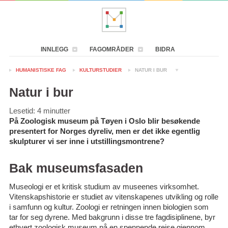
INNLEGG
FAGOMRÅDER
BIDRA
HUMANISTISKE FAG
KULTURSTUDIER
NATUR I BUR
Natur i bur
Lesetid:
4
minutter
På Zoologisk museum på Tøyen i Oslo blir besøkende
presentert for Norges dyreliv, men er det ikke egentlig
skulpturer vi ser inne i utstillingsmontrene?
Bak museumsfasaden
Museologi er et kritisk studium av museenes virksomhet.
Vitenskapshistorie er studiet av vitenskapenes utvikling og rolle
i samfunn og kultur. Zoologi er retningen innen biologien som
tar for seg dyrene. Med bakgrunn i disse tre fagdisiplinene, byr
ethvert zoologisk museum på en spennende reise gjennom