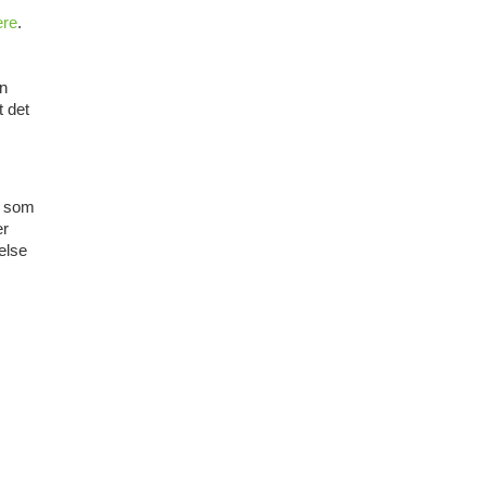
ere
.
hn
t det
re som
er
else