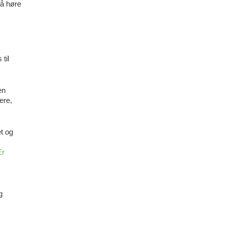
få høre
til
en
ere,
t og
Er
g