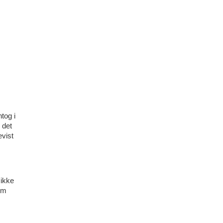
ntog i
 det
evist
 ikke
om