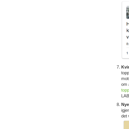
Kvi
topp
mots
om 
top
LAB
Nye
igje
det 