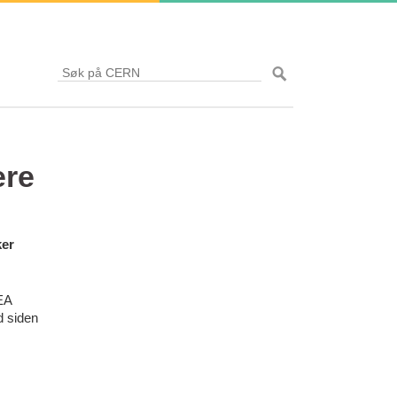
ere
ker
KEA
 siden