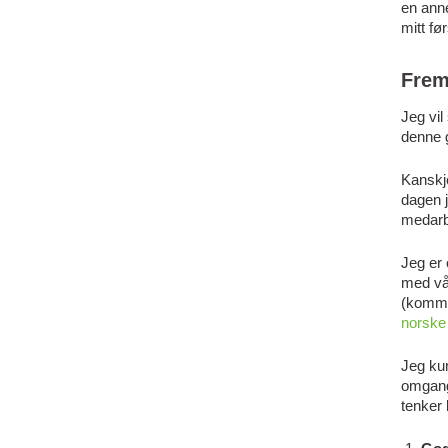
en anne
mitt fø
Frem
Jeg vil
denne g
Kanskje
dagen j
medarbe
Jeg er 
med vå
(kommun
norske 
Jeg ku
omgang 
tenker 