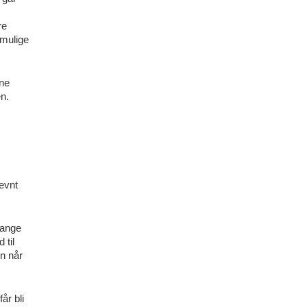
re
 mulige
nne
en.
,
nevnt
mange
 til
n når
år bli