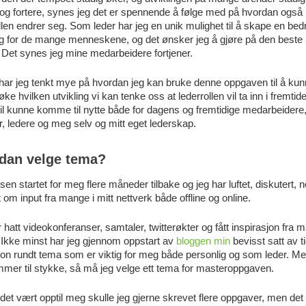
 og fortere, synes jeg det er spennende å følge med på hvordan også
llen endrer seg. Som leder har jeg en unik mulighet til å skape en bed
g for de mange menneskene, og det ønsker jeg å gjøre på den beste
Det synes jeg mine medarbeidere fortjener.
har jeg tenkt mye på hvordan jeg kan bruke denne oppgaven til å ku
ke hvilken utvikling vi kan tenke oss at lederrollen vil ta inn i fremtid
il kunne komme til nytte både for dagens og fremtidige medarbeidere
r, ledere og meg selv og mitt eget lederskap.
dan velge tema?
en startet for meg flere måneder tilbake og jeg har luftet, diskutert, 
 om input fra mange i mitt nettverk både offline og online.
 hatt videokonferanser, samtaler, twitterøkter og fått inspirasjon fra 
 Ikke minst har jeg gjennom oppstart av
bloggen min
bevisst satt av tid
jon rundt tema som er viktig for meg både personlig og som leder. Me
mer til stykke, så må jeg velge ett tema for masteroppgaven.
et vært opptil meg skulle jeg gjerne skrevet flere oppgaver, men det f