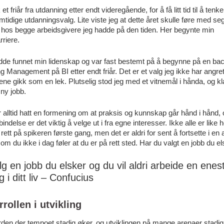
et friår fra utdanning etter endt videregående, for å få litt tid til å tenk
emtidige utdanningsvalg. Lite viste jeg at dette året skulle føre med seg
 hos begge arbeidsgivere jeg hadde på den tiden. Her begynte min
rriere.
de funnet min lidenskap og var fast bestemt på å begynne på en bach
ng Management på BI etter endt friår. Det er et valg jeg ikke har angre
ene gikk som en lek. Plutselig stod jeg med et vitnemål i hånda, og kla
 ny jobb.
 alltid hatt en formening om at praksis og kunnskap går hånd i hånd, 
bindelse er det viktig å velge ut i fra egne interesser. Ikke alle er like 
e rett på spikeren første gang, men det er aldri for sent å fortsette i en
 om du ikke i dag føler at du er på rett sted. Har du valgt en jobb du e
lg en jobb du elsker og du vil aldri arbeide en enes
g i ditt liv – Confucius
rollen i utvikling
rden der tempoet stadig øker, og utviklingen på mange arenaer stadig