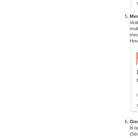
Mes
skal
muli
med
Hove
Om
til 
(Str