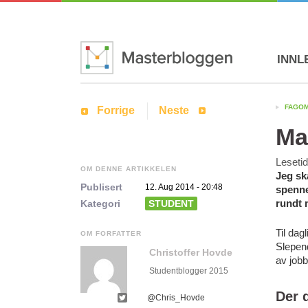
INNL
FAGO
Forrige
Neste
Ma
Leseti
OM DENNE ARTIKKELEN
Jeg sk
Publisert
12. Aug 2014 - 20:48
spenne
rundt 
Kategori
STUDENT
Til dag
OM FORFATTER
Slepen
Christoffer Hovde
av jobb
Studentblogger 2015
Der 
@Chris_Hovde