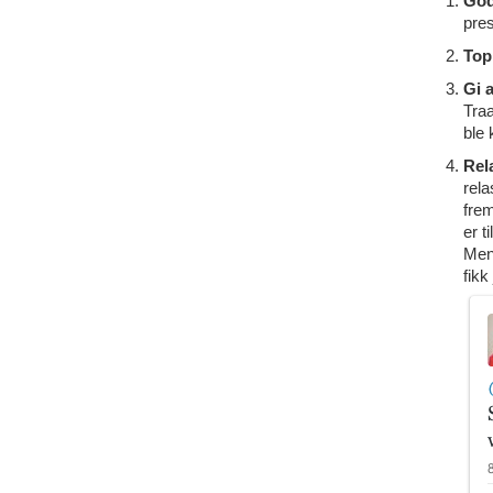
God
pre
Top
Gi 
Tra
ble 
Rel
rela
frem
er 
Men
fikk