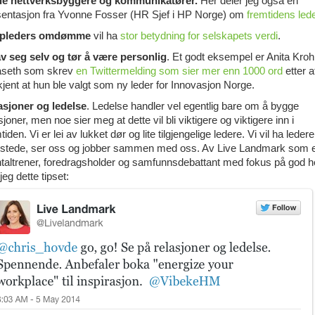
e nettverksbyggere og kommunikatører.
Her deler jeg også en
sentasjon fra Yvonne Fosser (HR Sjef i HP Norge) om
fremtidens led
pleders omdømme
vil ha
stor betydning for selskapets verdi
.
av seg selv og tør å være personlig
. Et godt eksempel er Anita Kro
aseth som skrev
en Twittermelding som sier mer enn 1000 ord
etter a
kjent at hun ble valgt som ny leder for Innovasjon Norge.
asjoner og ledelse
. Ledelse handler vel egentlig bare om å bygge
sjoner, men noe sier meg at dette vil bli viktigere og viktigere inn i
tiden. Vi er lei av lukket dør og lite tilgjengelige ledere. Vi vil ha lede
tilstede, ser oss og jobber sammen med oss. Av Live Landmark som 
taltrener, foredragsholder og samfunnsdebattant med fokus på god h
 jeg dette tipset: