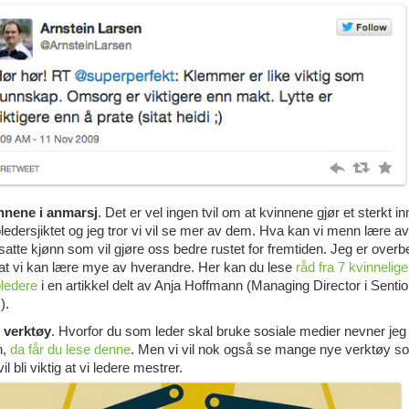
nnene i anmarsj
. Det er vel ingen tvil om at kvinnene gjør et sterkt in
ledersjiktet og jeg tror vi vil se mer av dem. Hva kan vi menn lære av
atte kjønn som vil gjøre oss bedre rustet for fremtiden. Jeg er overb
at vi kan lære mye av hverandre. Her kan du lese
råd fra 7 kvinnelige
pledere
i en artikkel delt av Anja Hoffmann (Managing Director i Sentio
).
 verktøy
. Hvorfor du som leder skal bruke sosiale medier nevner jeg
n,
da får du lese denne
. Men vi vil nok også se mange nye verktøy s
vil bli viktig at vi ledere mestrer.