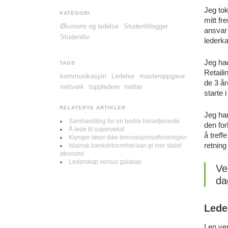
Jeg tok 
KATEGORI
mitt fr
Økonomi og ledelse
Studentblogger
ansvar
Studentliv
lederka
Jeg had
TAGS
Retaili
kommunikasjon
Ledelse
masteroppgave
de 3 år
nettverk
toppledere
twitter
starte i
RELATERTE ARTIKLER
Jeg har
Samhandling for en bedre helsetjeneste
den for
Å lede til supervekst
å treff
Klynger løser ikke innovasjonsutfordringen
retning
Islamsk bankvirksomhet kan gi mer stabil
økonomi
Lederskap versus galskap
Ve
da
Leder
I en ve