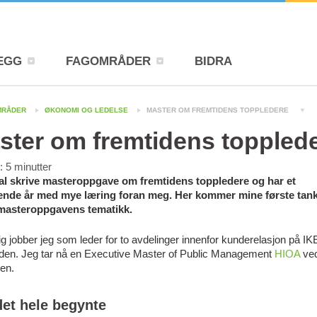
EGG
FAGOMRÅDER
BIDRA
MRÅDER
ØKONOMI OG LEDELSE
MASTER OM FREMTIDENS TOPPLEDERE
ster om fremtidens toppled
d:
5
minutter
al skrive masteroppgave om fremtidens toppledere og har et
nde år med mye læring foran meg. Her kommer mine første tan
masteroppgavens tematikk.
lig jobber jeg som leder for to avdelinger innenfor kunderelasjon på I
den. Jeg tar nå en Executive Master of Public Management
HIOA
ved
en.
det hele begynte