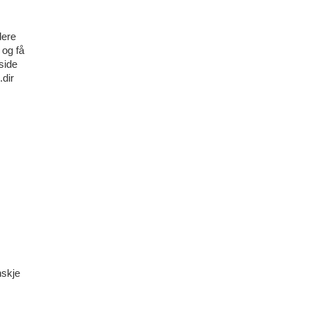
dere
 og få
side
dir
nskje