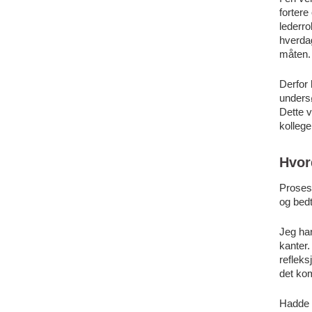
fortere
lederro
hverda
måten. 
Derfor 
undersø
Dette v
kollege
Hvor
Prosess
og bedt
Jeg har
kanter.
refleks
det kom
Hadde d