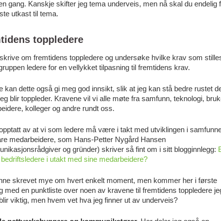
n gang. Kanskje skifter jeg tema underveis, men nå skal du endelig 
rste utkast til tema.
tidens toppledere
 skrive om fremtidens toppledere og undersøke hvilke krav som stilles 
ruppen ledere for en vellykket tilpasning til fremtidens krav.
 kan dette også gi meg god innsikt, slik at jeg kan stå bedre rustet d
eg blir toppleder. Kravene vil vi alle møte fra samfunn, teknologi, bruk
idere, kolleger og andre rundt oss.
opptatt av at vi som ledere må være i takt med utviklingen i samfunne
re medarbeidere, som Hans-Petter Nygård Hansen
ikasjonsrådgiver og gründer) skriver så fint om i sitt blogginnlegg:
bedriftsledere i utakt med sine medarbeidere?
nne skrevet mye om hvert enkelt moment, men kommer her i første
med en punktliste over noen av kravene til fremtidens toppledere je
blir viktig, men hvem vet hva jeg finner ut av underveis?