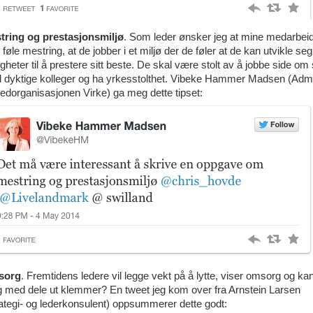
tring og prestasjonsmiljø
. Som leder ønsker jeg at mine medarbei
 føle mestring, at de jobber i et miljø der de føler at de kan utvikle seg
gheter til å prestere sitt beste. De skal være stolt av å jobbe side om 
 dyktige kolleger og ha yrkesstolthet. Vibeke Hammer Madsen (Adm.
dorganisasjonen Virke) ga meg dette tipset:
sorg
. Fremtidens ledere vil legge vekt på å lytte, viser omsorg og ka
og med dele ut klemmer? En tweet jeg kom over fra Arnstein Larsen
ategi- og lederkonsulent) oppsummerer dette godt: