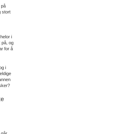
e på
 stort
elor i
t på, og
r for å
og i
heldige
 annen
lsker?
te
 går