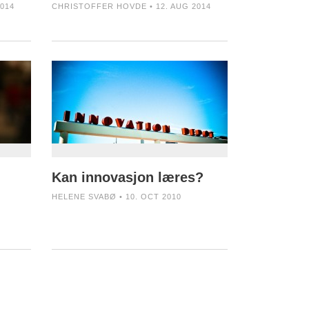
014
CHRISTOFFER HOVDE • 12. AUG 2014
Kan innovasjon læres?
HELENE SVABØ • 10. OCT 2010