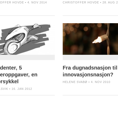
OFFER HOVDE • 4. NOV 2014
CHRISTOFFER HOVDE • 28. AUG 2
denter, 5
Fra dugnadsnasjon til
eroppgaver, en
innovasjonsnasjon?
rsykkel
HELENE SVABØ • 4. NOV 2010
SVIK • 16. JAN 2012