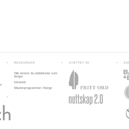
RESSURSER
STØTTET AV
SA
Slik skriver du webtekster som
fenger
Intranett
in
Masterprogrammer i Norge