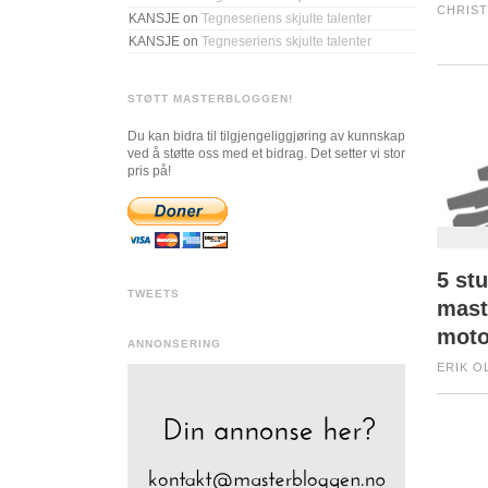
CHRIST
KANSJE
on
Tegneseriens skjulte talenter
KANSJE
on
Tegneseriens skjulte talenter
STØTT MASTERBLOGGEN!
Du kan bidra til tilgjengeliggjøring av kunnskap
ved å støtte oss med et bidrag. Det setter vi stor
pris på!
5 stu
TWEETS
mast
moto
ANNONSERING
ERIK OL