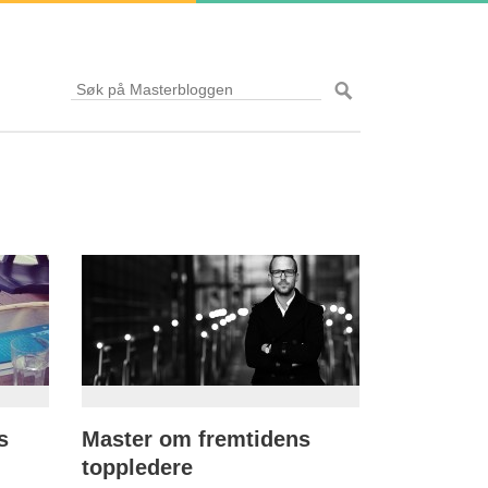
s
Master om fremtidens
toppledere