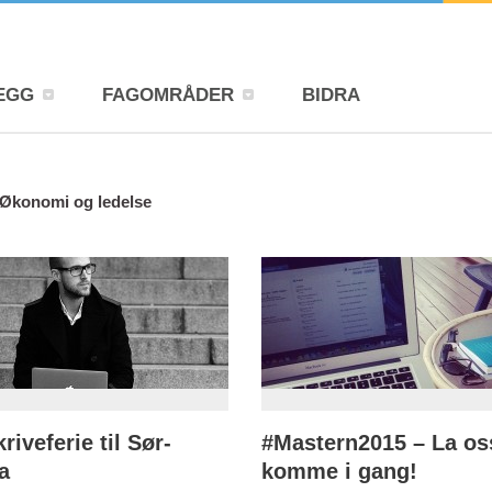
EGG
FAGOMRÅDER
BIDRA
Økonomi og ledelse
riveferie til Sør-
#Mastern2015 – La os
a
komme i gang!