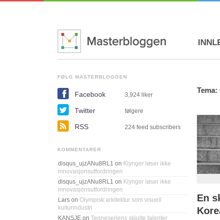
INNL
FØLG MASTERBLOGGEN
Tema: 
Facebook
3,924
liker
Twitter
følgere
RSS
224 feed subscribers
KOMMENTARER
disqus_ujzANu8RL1
on
Klynger løser ikke
innovasjonsutfordringen
disqus_ujzANu8RL1
on
Klynger løser ikke
innovasjonsutfordringen
En sk
Lars
on
Olympisk arkitektur som visuell
kulturindustri
Kore
KANSJE
on
Tegneseriens skjulte talenter