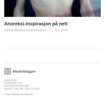
Anoreksi-inspirasjon på nett
MARIA HELENA GUSTAFSSON • 17. JAN 2014
DRIVES AV
FORENING FOR
MASTERFORMIDLING
(MAFO). ORG.NR.: 994 772 015
© MASTERBLOGGEN.NO