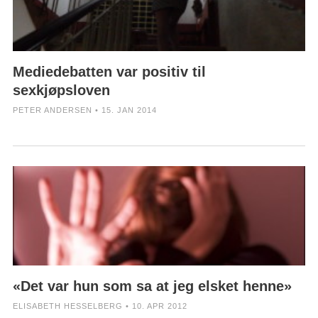
Mediedebatten var positiv til
sexkjøpsloven
PETER ANDERSEN • 15. JAN 2014
«Det var hun som sa at jeg elsket henne»
ELISABETH HESSELBERG • 10. APR 2012