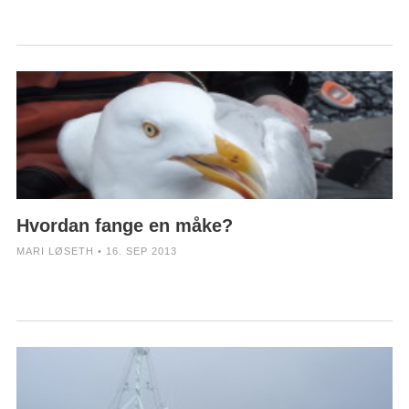
Hvordan fange en måke?
MARI LØSETH • 16. SEP 2013