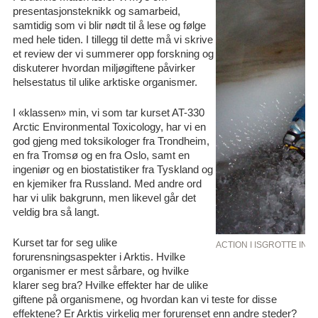
presentasjonsteknikk og samarbeid,
samtidig som vi blir nødt til å lese og følge
med hele tiden. I tillegg til dette må vi skrive
et review der vi summerer opp forskning og
diskuterer hvordan miljøgiftene påvirker
helsestatus til ulike arktiske organismer.
I «klassen» min, vi som tar kurset AT-330
Arctic Environmental Toxicology, har vi en
god gjeng med toksikologer fra Trondheim,
en fra Tromsø og en fra Oslo, samt en
ingeniør og en biostatistiker fra Tyskland og
en kjemiker fra Russland. Med andre ord
har vi ulik bakgrunn, men likevel går det
veldig bra så langt.
Kurset tar for seg ulike
ACTION I ISGROTTE INNE
forurensningsaspekter i Arktis. Hvilke
organismer er mest sårbare, og hvilke
klarer seg bra? Hvilke effekter har de ulike
giftene på organismene, og hvordan kan vi teste for disse
effektene? Er Arktis virkelig mer forurenset enn andre steder?