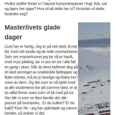
Hvilke stoffer finner vi i høyest konsentrasjoner i fugl, fisk, sel
og bjørn her oppe? Hva vil alt dette her si? Hvordan vil dette
forandre seg?
Masterlivets glade
dager
Livet her er herlig. Jeg er på rett sted, til rett
tid, med rett studie og de rette menneskene.
Selv om masterkurset jeg tar nå er hardt,
med mye jobbing, tar vi oss en tur i alle fall
en gang i uken. Når du først befinner deg på
et sted omringet av snøkledde fjelltopper og
flotte isbreer, må du jo bestige og klatre inn i
noen av dem. Og det som er så kjekt med
at alle studentene bor på samme sted, er at
du alltid finner noen som vil bli med på tur.
Her blir vi som en liten familie der alle
passer på hverandre. Er du sulten? Er du
kald? Kom hit – jeg har sjokolade og varme
hender, så ordner vi det.