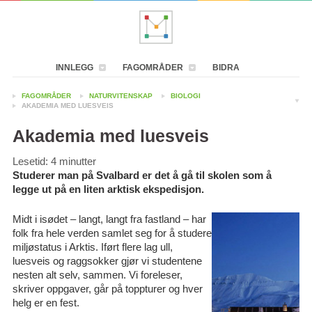
INNLEGG
FAGOMRÅDER
BIDRA
FAGOMRÅDER
NATURVITENSKAP
BIOLOGI
AKADEMIA MED LUESVEIS
Akademia med luesveis
Lesetid:
4
minutter
Studerer man på Svalbard er det å gå til skolen som å
legge ut på en liten arktisk ekspedisjon.
Midt i isødet – langt, langt fra fastland – har
folk fra hele verden samlet seg for å studere
miljøstatus i Arktis. Iført flere lag ull,
luesveis og raggsokker gjør vi studentene
nesten alt selv, sammen. Vi foreleser,
skriver oppgaver, går på toppturer og hver
helg er en fest.