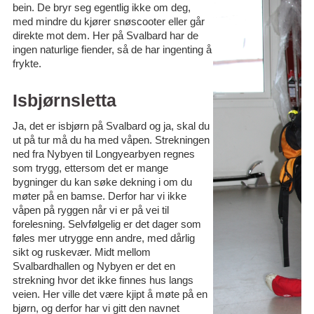
bein. De bryr seg egentlig ikke om deg,
med mindre du kjører snøscooter eller går
direkte mot dem. Her på Svalbard har de
ingen naturlige fiender, så de har ingenting å
frykte.
Isbjørnsletta
Ja, det er isbjørn på Svalbard og ja, skal du
ut på tur må du ha med våpen. Strekningen
ned fra Nybyen til Longyearbyen regnes
som trygg, ettersom det er mange
bygninger du kan søke dekning i om du
møter på en bamse. Derfor har vi ikke
våpen på ryggen når vi er på vei til
forelesning. Selvfølgelig er det dager som
føles mer utrygge enn andre, med dårlig
sikt og ruskevær. Midt mellom
Svalbardhallen og Nybyen er det en
strekning hvor det ikke finnes hus langs
veien. Her ville det være kjipt å møte på en
bjørn, og derfor har vi gitt den navnet