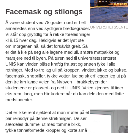
Facemask og stilongs
Å være student ved 78 grader nord er helt
UNIVERSITETSSENTERET 
annerledes enn ved sydligere breddegrader.
Vi står opp grytidlig for å rekke forelesninger
kl 8.15 hver dag. Heldigvis er det lyst ute
om morgenen nå, så det forsåvidt greit. Så
er det å kle på seg alle lagene med ull, smøre matpakke og
marsjere ned til byen. På turen ned til universitetssenteret
UNIS kan vinden blåse kraftig fra øst og snøen fyke i alle
retninger. Med to-tre lag ull på kroppen, vindtett jakke og bukse,
facemask, snøbriller, tykke votter, lue og skjerf legger jeg ut på
den tre km lange veien fra Nybyen – brakkebyen der
studentene er plassert- og ned til UNIS. Veien kjennes til tider
ekstremt lang, men blir kortere når du kan dele den med flotte
medstudenter.
Det er ikke rent sjeldent at man møter på et
par reinsdyr på denne strekningen. De ser
særdeles dumme ut med tomme blikk,
tykke tønneformede kropper og korte små