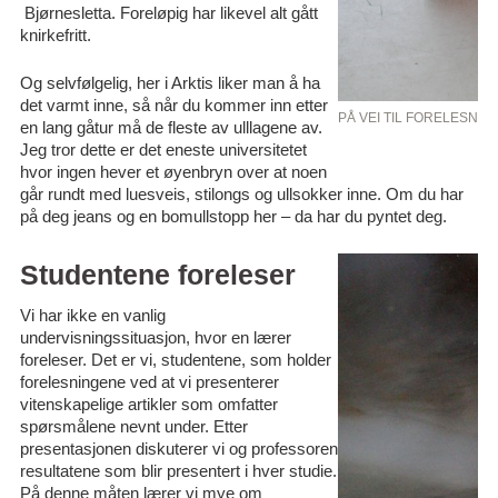
Bjørnesletta. Foreløpig har likevel alt gått
knirkefritt.
Og selvfølgelig, her i Arktis liker man å ha
det varmt inne, så når du kommer inn etter
PÅ VEI TIL FORELESNI
en lang gåtur må de fleste av ulllagene av.
Jeg tror dette er det eneste universitetet
hvor ingen hever et øyenbryn over at noen
går rundt med luesveis, stilongs og ullsokker inne. Om du har
på deg jeans og en bomullstopp her – da har du pyntet deg.
Studentene foreleser
Vi har ikke en vanlig
undervisningssituasjon, hvor en lærer
foreleser. Det er vi, studentene, som holder
forelesningene ved at vi presenterer
vitenskapelige artikler som omfatter
spørsmålene nevnt under. Etter
presentasjonen diskuterer vi og professoren
resultatene som blir presentert i hver studie.
På denne måten lærer vi mye om