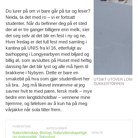
Du lurer på om vi bare går på tur og leser?
Neida, ta det med ro – vi er fortsatt
studenter. Når du befinner deg på et sted
der øl er tre ganger billigere enn melk, sier
det seg selv at det blir en fest i ny og ne.
Hver fredag er det full fest med samling i
kantina på UNIS fra kl 16, etterfulgt av
barhopping i Longyearbyen med biljard og
billig øl, som avsluttes på Huset med heftig
dansing før det blir lyst og alle må hjem til
brakkene i Nybyen. Dette er bare en
smakebit på hva som gjør studentlivet her
UTSIKT UTOVER LONGY
SUKKERTOPPEN
så bra. Jeg må likevel innrømme at jeg
savner hvit te med pære, fersk melk – mye
bedre enn langtidsholdbar – vennene mine
hjemme, og følelsen av å kun ha på meg
vårjakke når sola titter frem.
FORFATTER
KATEGORIER
Naturvitenskap
,
Biologi
,
Naturvitenskapelige
SPALTE
og matematikk
,
Teknologi