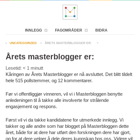
INNLEGG
FAGOMRÅDER
BIDRA
UNCATEGORIZED
ÅRETS MASTERBLOGGER ER:
Årets masterblogger er:
Lesetid:
< 1
minutt
Kåringen av Årets Masterblogger er nå avsluttet. Det blitt tildelt
hele 515 pollstemmer, og 12 kommentarer.
Før vi offentliggjør vinneren, vil vi i Masterbloggen benytte
anledeningen til å takke alle involverte for strålende
engasjement og respons.
Først vil vi da takke kandidatene for utmerkede innlegg. Vi
takker og alle andre som har blogget på Masterbloggen dette
året, både for at dere har utført den forskningen dere har gjort,
og for at dere velger å dele deres kunnskap hos oss. Videre vil