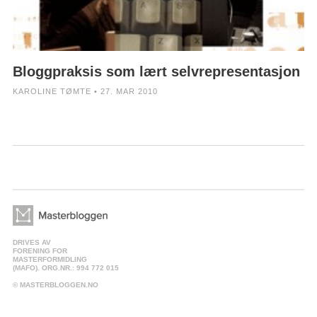
Bloggpraksis som lært selvrepresentasjon
KAROLINE TØMTE • 27. MAR 2010
DRIVES AV
FORENING FOR
MASTERFORMIDLING
(MAFO). ORG.NR.: 994 772 015
© MASTERBLOGGEN.NO