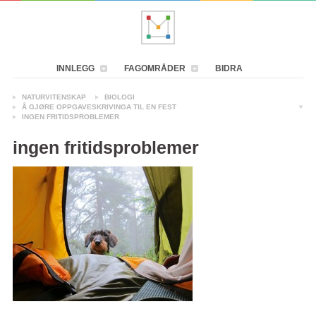
INNLEGG
FAGOMRÅDER
BIDRA
NATURVITENSKAP
BIOLOGI
Å GJØRE OPPGAVESKRIVINGA TIL EN FEST
INGEN FRITIDSPROBLEMER
ingen fritidsproblemer