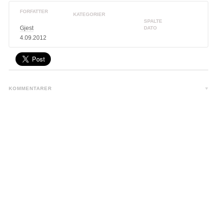
FORFATTER
KATEGORIER
SPALTE
Gjest
DATO
4.09.2012
KOMMENTARER