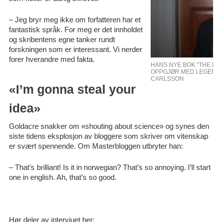
– Jeg bryr meg ikke om forfatteren har et
fantastisk språk. For meg er det innholdet
og skribentens egne tanker rundt
forskningen som er interessant. Vi nerder
forer hverandre med fakta.
HANS NYE BOK “THE DR
OPPGJØR MED LEGEMIDD
CARLSSON
«I’m gonna steal your
idea»
Goldacre snakker om «shouting about science» og synes den
siste tidens eksplosjon av bloggere som skriver om vitenskap
er svært spennende. Om Masterbloggen utbryter han:
– That’s brilliant! Is it in norwegian? That’s so annoying. I’ll start
one in english. Ah, that’s so good.
Hør deler av intervjuet her: