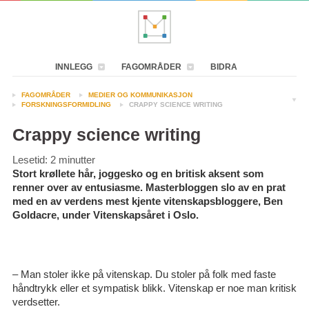
INNLEGG
FAGOMRÅDER
BIDRA
FAGOMRÅDER
MEDIER OG KOMMUNIKASJON
FORSKNINGSFORMIDLING
CRAPPY SCIENCE WRITING
Crappy science writing
Lesetid:
2
minutter
Stort krøllete hår, joggesko og en britisk aksent som
renner over av entusiasme. Masterbloggen slo av en prat
med en av verdens mest kjente vitenskapsbloggere, Ben
Goldacre, under Vitenskapsåret i Oslo.
– Man stoler ikke på vitenskap. Du stoler på folk med faste
håndtrykk eller et sympatisk blikk. Vitenskap er noe man kritisk
verdsetter.