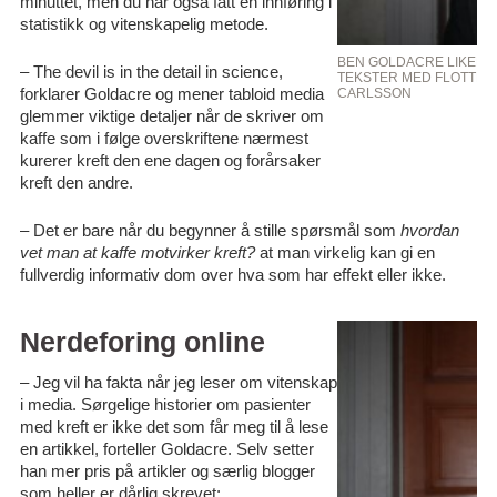
minuttet, men du har også fått en innføring i
statistikk og vitenskapelig metode.
BEN GOLDACRE LIKER “
– The devil is in the detail in science,
TEKSTER MED FLOTTE S
forklarer Goldacre og mener tabloid media
CARLSSON
glemmer viktige detaljer når de skriver om
kaffe som i følge overskriftene nærmest
kurerer kreft den ene dagen og forårsaker
kreft den andre.
– Det er bare når du begynner å stille spørsmål som
hvordan
vet man at kaffe motvirker kreft?
at man virkelig kan gi en
fullverdig informativ dom over hva som har effekt eller ikke.
Nerdeforing online
– Jeg vil ha fakta når jeg leser om vitenskap
i media. Sørgelige historier om pasienter
med kreft er ikke det som får meg til å lese
en artikkel, forteller Goldacre. Selv setter
han mer pris på artikler og særlig blogger
som heller er dårlig skrevet: