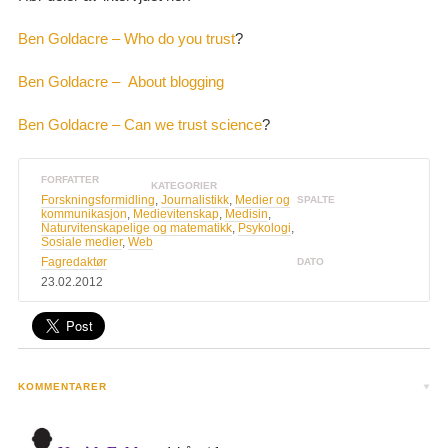
Ben Goldacre – Who do you trust
?
Ben Goldacre – About blogging
Ben Goldacre – Can we trust science
?
FORFATTER
KATEGORIER
Forskningsformidling
,
Journalistikk
,
Medier og
SPALTE
kommunikasjon
,
Medievitenskap
,
Medisin
,
Naturvitenskapelige og matematikk
,
Psykologi
,
Sosiale medier
,
Web
Fagredaktør
DATO
23.02.2012
KOMMENTARER