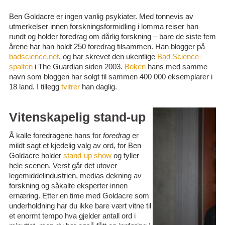
Ben Goldacre er ingen vanlig psykiater. Med tonnevis av
utmerkelser innen forskningsformidling i lomma reiser han
rundt og holder foredrag om dårlig forskning – bare de siste fem
årene har han holdt 250 foredrag tilsammen. Han blogger på
badscience.net
, og har skrevet den ukentlige
Bad Science-
spalten
i The Guardian siden 2003.
Boken
hans med samme
navn som bloggen har solgt til sammen 400 000 eksemplarer i
18 land. I tillegg
tvitrer
han daglig.
Vitenskapelig stand-up
Å kalle foredragene hans for
foredrag
er
mildt sagt et kjedelig valg av ord, for Ben
Goldacre holder
stand-up show
og fyller
hele scenen. Verst går det utover
legemiddelindustrien, medias dekning av
forskning og såkalte eksperter innen
ernæring. Etter en time med Goldacre som
underholdning har du ikke bare vært vitne til
et enormt tempo hva gjelder antall ord i