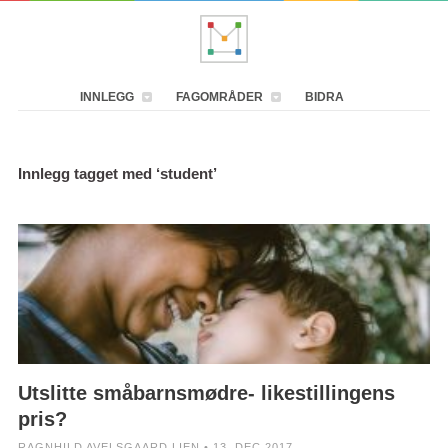
INNLEGG
FAGOMRÅDER
BIDRA
Innlegg tagget med ‘student’
Utslitte småbarnsmødre- likestillingens
pris?
RAGNHILD AVELSGAARD LIEN • 13. DEC 2017