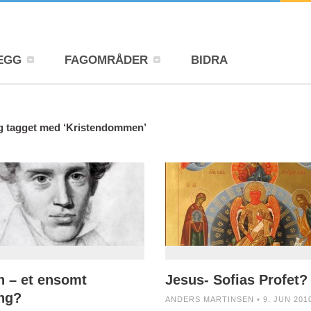
EGG
FAGOMRÅDER
BIDRA
g tagget med ‘Kristendommen’
n – et ensomt
Jesus- Sofias Profet?
ng?
ANDERS MARTINSEN • 9. JUN 201