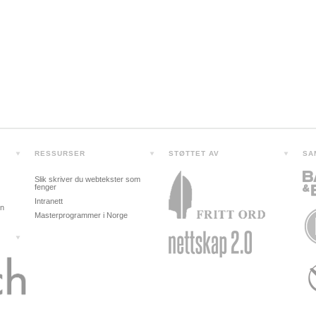
RESSURSER
STØTTET AV
SA
Slik skriver du webtekster som
fenger
Intranett
in
Masterprogrammer i Norge