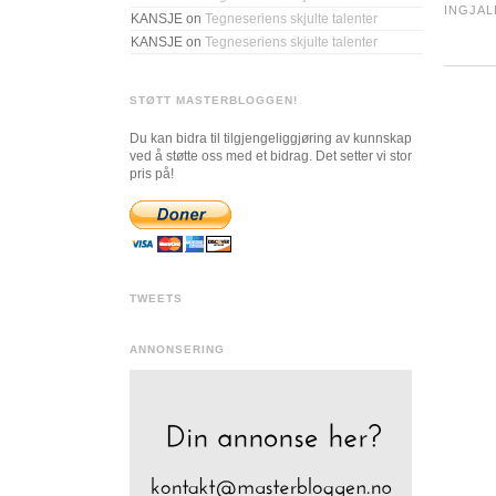
INGJAL
KANSJE
on
Tegneseriens skjulte talenter
KANSJE
on
Tegneseriens skjulte talenter
STØTT MASTERBLOGGEN!
Du kan bidra til tilgjengeliggjøring av kunnskap
ved å støtte oss med et bidrag. Det setter vi stor
pris på!
TWEETS
ANNONSERING