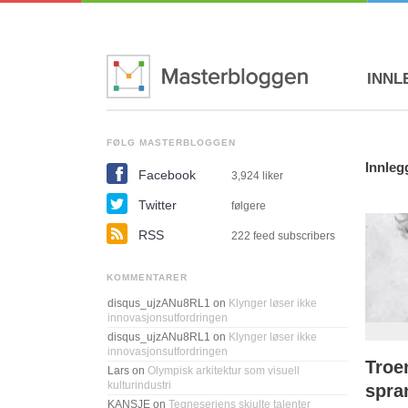
INNL
FØLG MASTERBLOGGEN
Innleg
Facebook
3,924
liker
Twitter
følgere
RSS
222 feed subscribers
KOMMENTARER
disqus_ujzANu8RL1
on
Klynger løser ikke
innovasjonsutfordringen
disqus_ujzANu8RL1
on
Klynger løser ikke
innovasjonsutfordringen
Troe
Lars
on
Olympisk arkitektur som visuell
kulturindustri
spra
KANSJE
on
Tegneseriens skjulte talenter