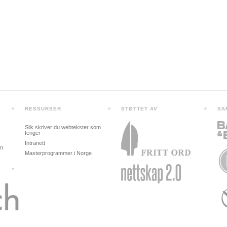
RESSURSER
STØTTET AV
SA
Slik skriver du webtekster som
fenger
Intranett
in
Masterprogrammer i Norge