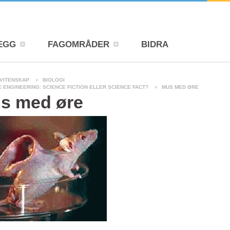
EGG
FAGOMRÅDER
BIDRA
VITENSKAP
BIOLOGI
E ENGINEERING: SCIENCE FICTION ELLER SCIENCE FACT?
MUS MED ØRE
s med øre