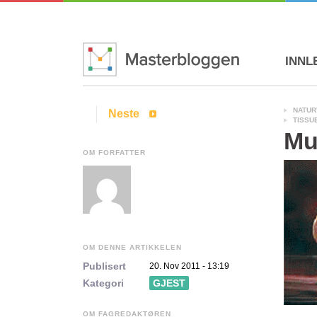
INNL
NATUR
Neste
TISSU
Mu
OM FORFATTER
OM DENNE ARTIKKELEN
Publisert
20. Nov 2011 - 13:19
Kategori
GJEST
OM FAGREDAKTØREN