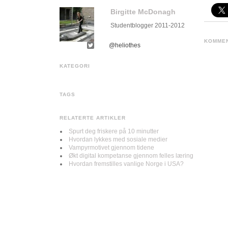
Birgitte McDonagh
Studentblogger 2011-2012
KOMME
@heliothes
KATEGORI
TAGS
RELATERTE ARTIKLER
Spurt deg friskere på 10 minutter
Hvordan lykkes med sosiale medier
Vampyrmotivet gjennom tidene
Økt digital kompetanse gjennom felles læring
Hvordan fremstilles vanlige Norge i USA?