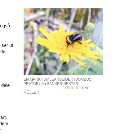
 også.
 ser ut
 de
EN MARKHUMLEARBEIDER (BOMBUS
PRATORUM) SANKER NEKTAR
e dele
FOTO: HELENE
MÜLLER
art.
v dem
e