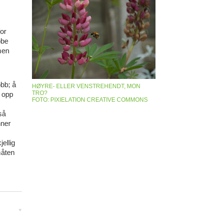
or
bbe
men
obb; å
HØYRE- ELLER VENSTREHENDT, MON
TRO?
 opp
FOTO: PIXIELATION
CREATIVE COMMONS
så
nner
jellig
måten