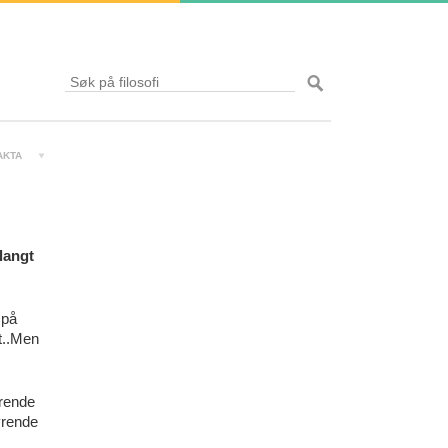
AKTA
 langt
 på
t..Men
erende
yrende