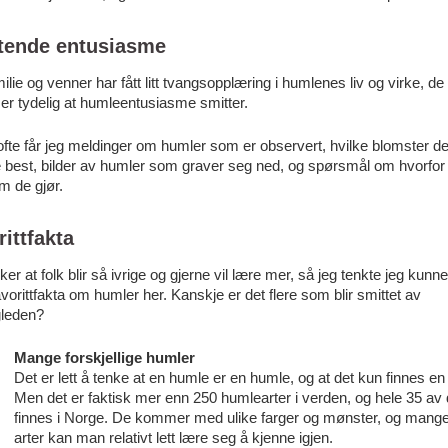
tende entusiasme
ilie og venner har fått litt tvangsopplæring i humlenes liv og virke, de
er tydelig at humleentusiasme smitter.
 ofte får jeg meldinger om humler som er observert, hvilke blomster de
ike best, bilder av humler som graver seg ned, og spørsmål om hvorfor
m de gjør.
ittfakta
ker at folk blir så ivrige og gjerne vil lære mer, så jeg tenkte jeg kunn
vorittfakta om humler her. Kanskje er det flere som blir smittet av
leden?
Mange forskjellige humler
Det er lett å tenke at en humle er en humle, og at det kun finnes en 
Men det er faktisk mer enn 250 humlearter i verden, og hele 35 a
finnes i Norge. De kommer med ulike farger og mønster, og mang
arter kan man relativt lett lære seg å kjenne igjen.