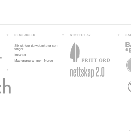
RESSURSER
STØTTET AV
SA
Slik skriver du webtekster som
fenger
Intranett
in
Masterprogrammer i Norge