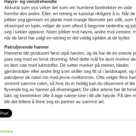
Høyre- og venstrehendte
Akkurat som oss virker det som om humlene foretrekker en side
fremfor den andre. Eller, en retning er kanskje riktigere å si. Når de
jobber seg gjennom en plante med mange blomster per stilk, som f
eksempel en lupin, velger de som oftest å begynne nedenfra og jo
seg i sirkler oppover. Noen jobber mot høyre, andre mot venstre, 
når de først har valgt en retning er det veldig sjelden at de bytter.
Patruljerende hanner
Hannene blir produsert først utpå høsten, og da har de én eneste j
pare seg med en fersk dronning. Med dette mål for øyet merker de
en liten rute med luktstoffer. De setter merker på steiner, blader,
gjerdestolper eller andre ting som skiller seg litt ut i landskapet, og 
patruljerer de ruten sin med jevne mellomrom. Ofte velger flere ha
omtrent samme ruten, så hvis du er heldig kan du observere et lite
flyvende tog av hanner på dronningjakt. De ulike artene har litt forsk
lukt, og foretrekker ofte å lage rutene sine i litt ulik høyde. På den 
blir det lettere å finne seg en partner av samme art.
NTARER