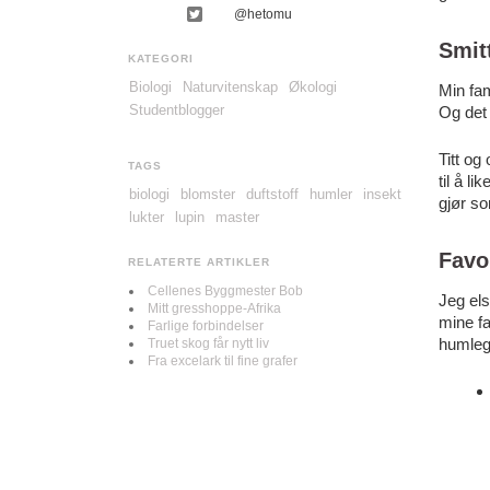
@hetomu
Smit
KATEGORI
Biologi
Naturvitenskap
Økologi
Min fam
Studentblogger
Og det 
Titt og
TAGS
til å l
biologi
blomster
duftstoff
humler
insekt
gjør so
lukter
lupin
master
Favor
RELATERTE ARTIKLER
Cellenes Byggmester Bob
Jeg els
Mitt gresshoppe-Afrika
mine fa
Farlige forbindelser
humleg
Truet skog får nytt liv
Fra excelark til fine grafer