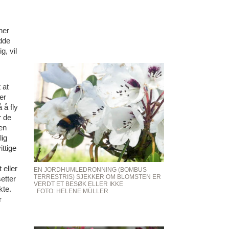
ner
dde
, vil
 at
er
 å fly
r de
en
lig
ittige
 eller
EN JORDHUMLEDRONNING (BOMBUS
TERRESTRIS) SJEKKER OM BLOMSTEN ER
etter
VERDT ET BESØK ELLER IKKE
kte.
FOTO: HELENE MÜLLER
r