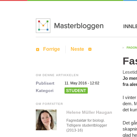
INNL
FAGO
Forrige
Neste
Fa
Leseti
OM DENNE ARTIKKELEN
Jo mer 
Publisert
11. May 2016 - 12:02
fra al
Kategori
STUDENT
I vinte
dem. Ma
OM FORFATTER
det kun
Helene Müller Haugan
Fagredaktør for biologi.
Det går
Tidligere studentblogger
skapnin
(2013-16)
glad he