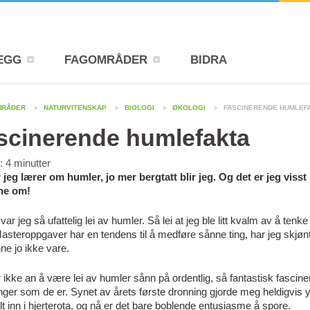
EGG
FAGOMRÅDER
BIDRA
MRÅDER
NATURVITENSKAP
BIOLOGI
ØKOLOGI
FASCINERENDE HUMLEF
scinerende humlefakta
d:
4
minutter
jeg lærer om humler, jo mer bergtatt blir jeg. Og det er jeg visst
ene om!
r var jeg så ufattelig lei av humler. Så lei at jeg ble litt kvalm av å tenke
steroppgaver har en tendens til å medføre sånne ting, har jeg skjøn
ne jo ikke vare.
 ikke an å være lei av humler sånn på ordentlig, så fantastisk fascin
ger som de er. Synet av årets første dronning gjorde meg heldigvis 
lt inn i hjerterota, og nå er det bare boblende entusiasme å spore.