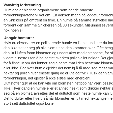
Vanvittig forbrenning
Humlene er blant de organismene som har de høyeste
forbrenningsratene vi vet om. En voksen mann på joggetur forbren
en Snickers på omtrent en time. En humle på samme størrelse ha
forbrent den samme Snickersen på 30 sekunder. Misunnelsesverdig
nok noen si.
Unngår bomturer
Hvis du observerer en pollinerende humle en liten stund, ser du fort
den ikke setter seg på alle blomstene den kommer over. Ofte heng
den litt i luften foran blomsten og undersøker med antennene, for så
videre til neste uten å ha hentet hverken pollen eller nektar. Det gjø
for å finne ut om det lønner seg å hente mat i den bestemte blomst
eller ikke. For hver humle gjelder det nemlig å få med seg mest mu
nektar og pollen hver eneste gang de er ute og flyr. (Husk den vanv
forbrenningen, det gjelder å ikke sløse med energien!)
Duftstoffer gjør at de kan vite om blomsten nettopp har vært besøkt
ikke. Hver gang en humle eller et annet insekt som drikker nektar s
seg på en blomst, avsettes det et duftstoff som neste humle kan lu
Det fordufter etter hvert, så når blomsten er fylt med nektar igjen, e
stort sett duftstoffet også borte.