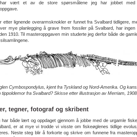
 har vært et av de store spørsmålene jeg har jobbet med
oppgave.
r etter lignende overarmsknokler er funnet fra Svalbard tidligere, me
ever mye planlegging å grave frem fossiler på Svalbard, har ingen 
den 1910. Til masteroppgaven min studerte jeg derfor både de gaml
silsamlingene.
glen Cymbospondylus, kjent fra Tyskland og Nord-Amerika. Og kans
tippoldemor fra Svalbard? Skisse etter illustrasjon av Merriam, 1908
r, tegner, fotograf og skribent
g har både lært og oppdaget gjennom å jobbe med de urgamle fisk
albard, er at mye vi trodde vi visste om fiskeøglenes tidlige evolu
eres.
Neste steg blir å forkorte og skrive om funnene fra mastero