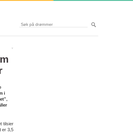
om
r
e
m i
et”,
ller
tilsier
 er 3,5