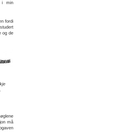
 i min
n fordi
studert
e og de
kje
.
eøglene
sjon må
ppgaven