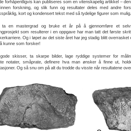
 de forhåpentligvis kan publiseres som en vitenskapelig artikkel – den
 innen forskning, og slik funn og resultater deles med andre for
språklig, kort og kondensert tekst med så tydelige figurer som mulig
ta en mastergrad og bruke et år på å gjennomføre et selvs
ngprosjekt som resulterer i en oppgave har man tatt det første skrit
kerkarriere.
Og i løpet av det siste året har jeg stadig blitt overrasket 
 kunne som forsker!
gode skisser, ta skarpe bilder, lage ryddige systemer for målin
nte notater, småprate, definere hva man ønsker å finne ut, hold
tasjoner.
Og så snu om på alt du trodde du visste når resultatene ove