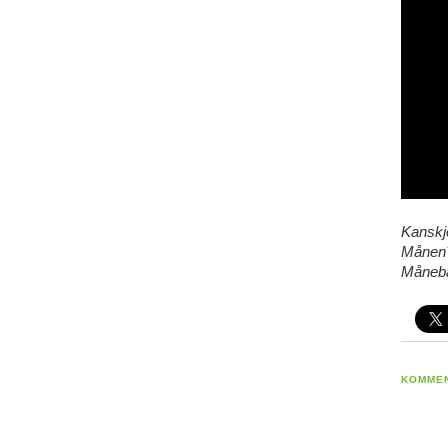
Kanskje
Månen? 
Måneba
KOMME