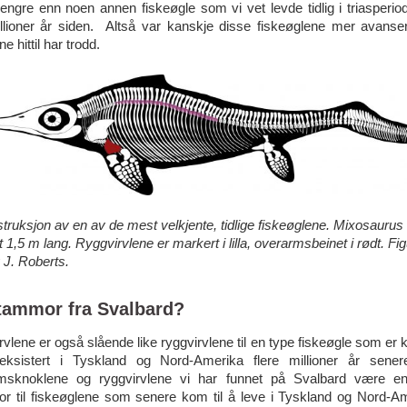
engre enn noen annen fiskeøgle som vi vet levde tidlig i triasperiod
llioner år siden. Altså var kanskje disse fiskeøglene mer avanse
e hittil har trodd.
ruksjon av en av de mest velkjente, tidlige fiskeøglene. Mixosaurus
 1,5 m lang. Ryggvirvlene er markert i lilla, overarmsbeinet i rødt. Fig
 J. Roberts.
tammor fra Svalbard?
vlene er også slående like ryggvirvlene til en type fiskeøgle som er k
ksistert i Tyskland og Nord-Amerika flere millioner år sene
msknoklene og ryggvirvlene vi har funnet på Svalbard være en
r til fiskeøglene som senere kom til å leve i Tyskland og Nord-A