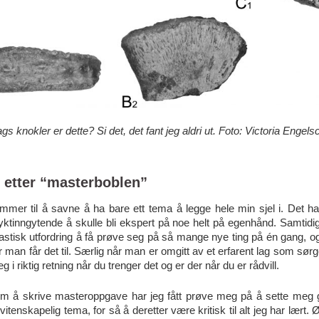
gs knokler er dette? Si det, det fant jeg aldri ut. Foto
: Victoria Engels
t etter “masterboblen”
mer til å savne å ha bare ett tema å legge hele min sjel i. Det har
yktinngytende å skulle bli ekspert på noe helt på egenhånd. Samtidig
astisk utfordring å få prøve seg på så mange nye ting på én gang, og
 man får det til.
Særlig når man er omgitt av et erfarent lag som sørge
eg i riktig retning når du trenger det og er der når du er rådvill.
m å skrive masteroppgave har jeg fått prøve meg på å sette meg 
t vitenskapelig tema, for så å deretter være kritisk til alt jeg har lært.