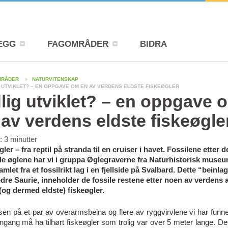
EGG
FAGOMRÅDER
BIDRA
MRÅDER
NATURVITENSKAP
G UTVIKLET? – EN OPPGAVE OM EN AV VERDENS ELDSTE FISKEØGLER
dlig utviklet? – en oppgave 
 av verdens eldste fiskeøgle
d:
3
minutter
ler – fra reptil på stranda til en cruiser i havet. Fossilene etter d
e øglene har vi i gruppa Øglegraverne fra Naturhistorisk museu
mlet fra et fossilrikt lag i en fjellside på Svalbard. Dette “beinlag
edre Saurie, inneholder de fossile restene etter noen av verdens a
 (og dermed eldste) fiskeøgler.
sen på et par av overarmsbeina og flere av ryggvirvlene vi har funnet 
ngang må ha tilhørt fiskeøgler som trolig var over 5 meter l
ange. Det