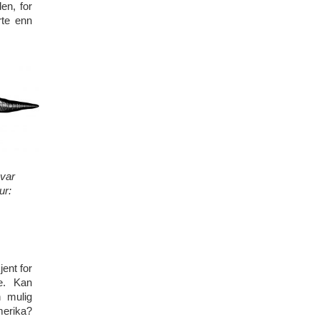
en, for
rte enn
 var
ur:
jent for
re.
Kan
 mulig
merika?