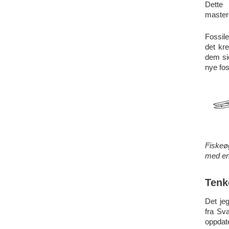
Dette
master
Fossile
det kr
dem si
nye fos
Fiskeø
med en 
Tenke
Det je
fra Sv
oppdat