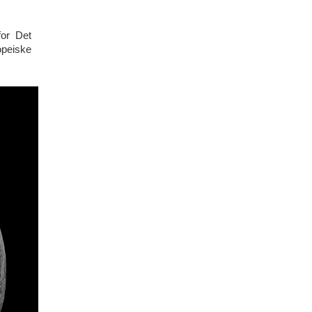
for Det
opeiske