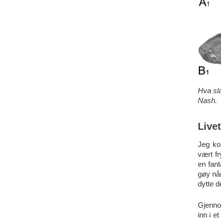
Hva sla
Nash.
Live
Jeg kom
vært fr
en fant
gøy når
dytte d
Gjenno
inn i e