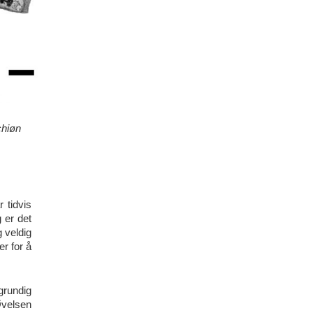
chiøn
 tidvis
 er det
 veldig
r for å
grundig
 Øvelsen