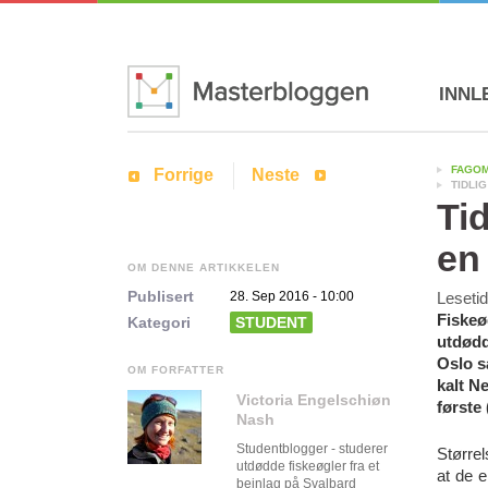
INNL
FAGO
Forrige
Neste
TIDLI
Ti
en
OM DENNE ARTIKKELEN
Publisert
28. Sep 2016 - 10:00
Leseti
Fiskeøg
Kategori
STUDENT
utdødd
Oslo sa
OM FORFATTER
kalt N
Victoria Engelschiøn
første
Nash
Studentblogger - studerer
Størrel
utdødde fiskeøgler fra et
at de e
beinlag på Svalbard