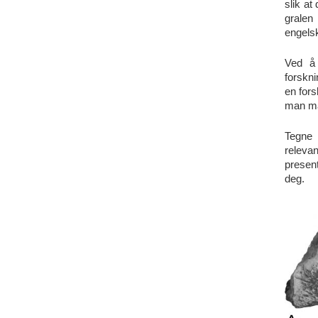
slik at
gralen
engelsk
Ved å 
forskni
en fors
man må
Tegne 
releva
presen
deg.