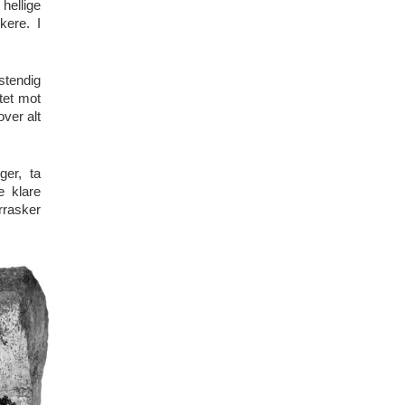
 hellige
skere.
I
.
tendig
tet mot
over alt
ger, ta
e klare
rrasker