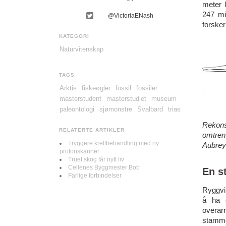
meter l
247 mi
@VictoriaENash
forskern
KATEGORI
Naturvitenskap
TAGS
Arktis
fiskeøgler
fossil
fossiler
masterstudent
masterstudiet
museum
paleontologi
sjømonstre
Svalbard
trias
Rekonst
RELATERTE ARTIKLER
omtrent
Tryggere kreftbehandling med ny
Aubrey
protonskanner
Truet skog får nytt liv
Cellenes Byggmester Bob
En s
Farlige forbindelser
Ryggvir
å ha e
overar
stammo