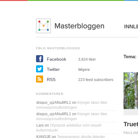
INNL
FØLG MASTERBLOGGEN
Tema: 
Facebook
3,924
liker
Twitter
følgere
RSS
223 feed subscribers
KOMMENTARER
disqus_ujzANu8RL1
on
Klynger løser ikke
innovasjonsutfordringen
disqus_ujzANu8RL1
on
Klynger løser ikke
innovasjonsutfordringen
Truet
Lars
on
Olympisk arkitektur som visuell
kulturindustri
PAULIN
KANSJE
on
Tegneseriens skjulte talenter