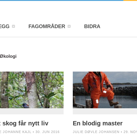
EGG
FAGOMRÅDER
BIDRA
Økologi
 skog får nytt liv
En blodig master
E JOHANNE KAJL • 30. JUN 2016
JULIE DØVLE JOHANSEN • 29. NO