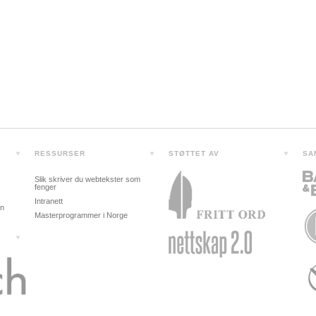
RESSURSER
STØTTET AV
SA
Slik skriver du webtekster som
fenger
Intranett
in
Masterprogrammer i Norge