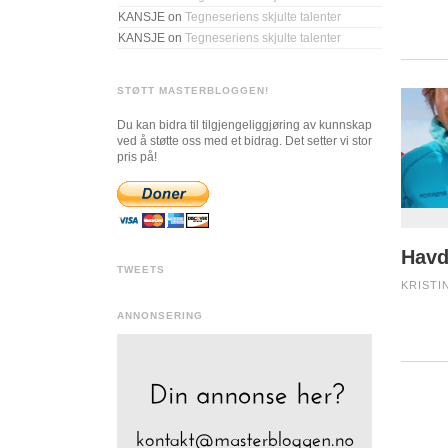
KANSJE
on
Tegneseriens skjulte talenter
KANSJE
on
Tegneseriens skjulte talenter
STØTT MASTERBLOGGEN!
Du kan bidra til tilgjengeliggjøring av kunnskap
ved å støtte oss med et bidrag. Det setter vi stor
pris på!
Havd
TWEETS
KRISTIN
ANNONSERING