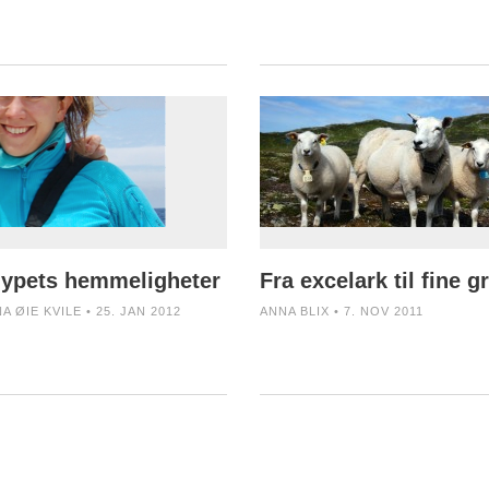
ypets hemmeligheter
Fra excelark til fine g
A ØIE KVILE • 25. JAN 2012
ANNA BLIX • 7. NOV 2011