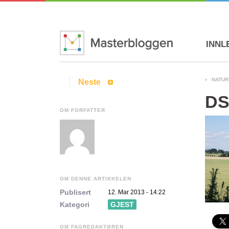
INNL
NATUR
Neste
DS
OM FORFATTER
OM DENNE ARTIKKELEN
Publisert
12. Mar 2013 - 14:22
Kategori
GJEST
OM FAGREDAKTØREN