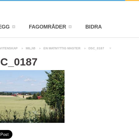
EGG
FAGOMRÅDER
BIDRA
VITENSKAP
MILJØ
EN MATNYTTIG MASTER
DSC_0187
C_0187