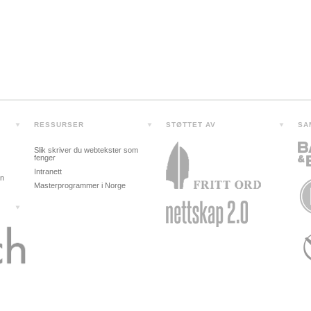
RESSURSER
STØTTET AV
SA
Slik skriver du webtekster som
fenger
Intranett
in
Masterprogrammer i Norge