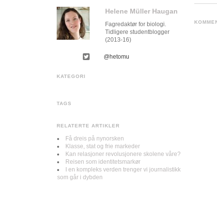
Helene Müller Haugan
KOMME
Fagredaktør for biologi.
Tidligere studentblogger
(2013-16)
@hetomu
KATEGORI
TAGS
RELATERTE ARTIKLER
Få dreis på nynorsken
Klasse, stat og frie markeder
Kan relasjoner revolusjonere skolene våre?
Reisen som identitetsmarkør
I en kompleks verden trenger vi journalistikk
som går i dybden