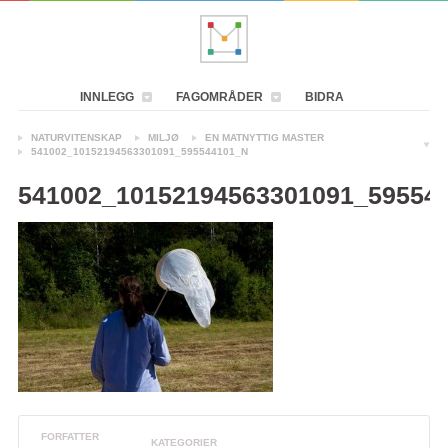
INNLEGG
FAGOMRÅDER
BIDRA
NATURVITENSKAP
MILJØ
EN MATNYTTIG MASTER
541002_10152194563301091_595544101_N
541002_10152194563301091_59554
FORFATTER
KATEGORIER