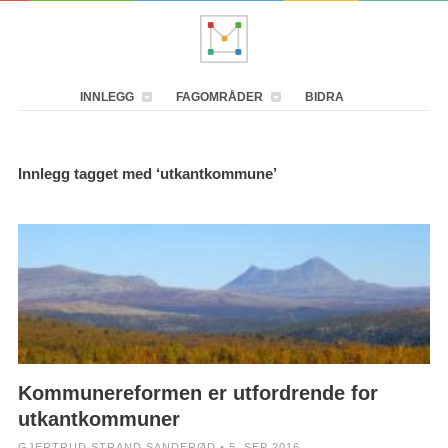
INNLEGG
FAGOMRÅDER
BIDRA
Innlegg tagget med ‘utkantkommune’
Kommunereformen er utfordrende for
utkantkommuner
GJERTRUD STRAND SANDERØD • 5. SEP 2016