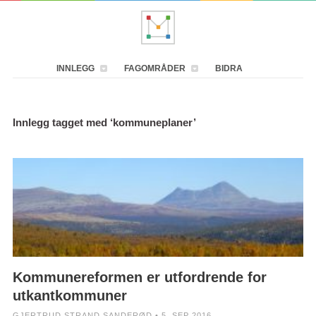
INNLEGG
FAGOMRÅDER
BIDRA
Innlegg tagget med ‘kommuneplaner’
Kommunereformen er utfordrende for
utkantkommuner
GJERTRUD STRAND SANDERØD • 5. SEP 2016