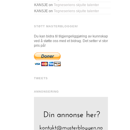
KANSJE
on
Tegneseriens skjulte talenter
KANSJE
on
Tegneseriens skjulte talenter
STØTT MASTERBLOGGEN!
Du kan bidra til tilgjengeliggjøring av kunnskap
ved å støtte oss med et bidrag. Det setter vi stor
pris på!
TWEETS
ANNONSERING