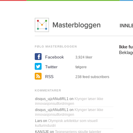
INNL
Ikke f
FØLG MASTERBLOGGEN
Beklage
Facebook
3,924
liker
Twitter
følgere
RSS
238 feed subscribers
KOMMENTARER
disqus_ujzANu8RL1
on
Klynger løser ikke
innovasjonsutfordringen
disqus_ujzANu8RL1
on
Klynger løser ikke
innovasjonsutfordringen
Lars
on
Olympisk arkitektur som visuell
kulturindustri
KANSJE
on
Tegneseriens skjulte talenter