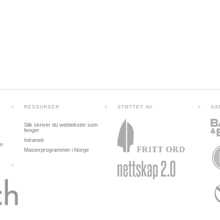
RESSURSER
STØTTET AV
SA
Slik skriver du webtekster som
fenger
Intranett
in
Masterprogrammer i Norge