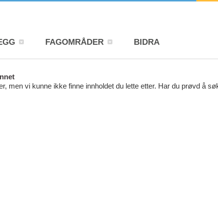
EGG
FAGOMRÅDER
BIDRA
unnet
r, men vi kunne ikke finne innholdet du lette etter. Har du prøvd å s