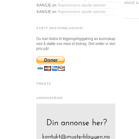
ANNE A
KANSJE
on
Tegneseriens skjulte talenter
KANSJE
on
Tegneseriens skjulte talenter
STØTT MASTERBLOGGEN!
Du kan bidra til tilgjengeliggjøring av kunnskap
ved å støtte oss med et bidrag. Det setter vi stor
pris på!
TWEETS
ANNONSERING