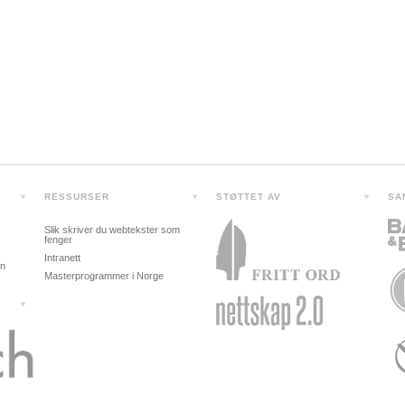
RESSURSER
STØTTET AV
SA
Slik skriver du webtekster som
fenger
Intranett
in
Masterprogrammer i Norge