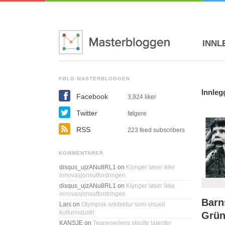
INNL
FØLG MASTERBLOGGEN
Innleg
Facebook
3,924
liker
Twitter
følgere
RSS
223 feed subscribers
KOMMENTARER
disqus_ujzANu8RL1
on
Klynger løser ikke
innovasjonsutfordringen
disqus_ujzANu8RL1
on
Klynger løser ikke
innovasjonsutfordringen
Barn
Lars
on
Olympisk arkitektur som visuell
kulturindustri
Grün
KANSJE
on
Tegneseriens skjulte talenter