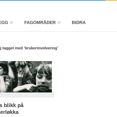
EGG
FAGOMRÅDER
BIDRA
g tagget med ‘brukerinvolvering’
s blikk på
erløkka