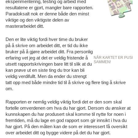
eksperimentering, testing og arbeid med
resultatene er gjort, mangler bare rapporten.
Paradoksalt nok er denne både den minst
viktige og den viktigste delen av
masterarbeidet ditt.
Den er lite viktig fordi hver time du bruker
på å skrive om arbeidet ditt, er tid du ikke
bruker på å gjøre arbeidet ditt. Fra personlig
erfaring vet jeg at det er veldig fristende å
NÅR KARTET ER PUSLE
SAMMEN!
utsett rapportskrivingen bare litt til slik at du
kan prøve ut en siste ting du tror kan bli
veldig verdifullt. Men da ender du strengt
tatt opp med både mindre tid til å skrive og flere ting å skrive
om.
Rapporten er nemlig veldig viktig fordi det er den som skal
fortelle omverdenen om hva du har gjort. Dersom du ønsker at
kunnskapen du har produsert skal komme til nytte for noen i
fremtiden, må du lage en god rapport som gir innsikt i hva du
har gjort. På den måten kan de som er interessert få oversikt
over arbeidet ditt og bygge videre på det du har gjort.