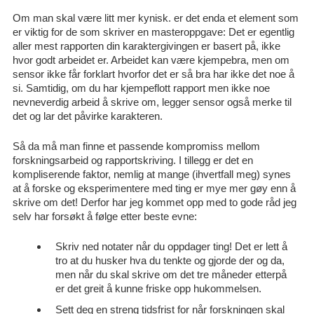
Om man skal være litt mer kynisk. er det enda et element som
er viktig for de som skriver en masteroppgave: Det er egentlig
aller mest rapporten din karaktergivingen er basert på, ikke
hvor godt arbeidet er. Arbeidet kan være kjempebra, men om
sensor ikke får forklart hvorfor det er så bra har ikke det noe å
si. Samtidig, om du har kjempeflott rapport men ikke noe
nevneverdig arbeid å skrive om, legger sensor også merke til
det og lar det påvirke karakteren.
Så da må man finne et passende kompromiss mellom
forskningsarbeid og rapportskriving. I tillegg er det en
kompliserende faktor, nemlig at mange (ihvertfall meg) synes
at å forske og eksperimentere med ting er mye mer gøy enn å
skrive om det! Derfor har jeg kommet opp med to gode råd jeg
selv har forsøkt å følge etter beste evne:
Skriv ned notater når du oppdager ting! Det er lett å
tro at du husker hva du tenkte og gjorde der og da,
men når du skal skrive om det tre måneder etterpå
er det greit å kunne friske opp hukommelsen.
Sett deg en streng tidsfrist for når forskningen skal