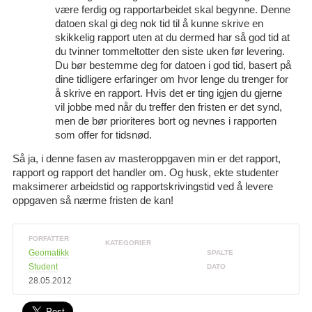
være ferdig og rapportarbeidet skal begynne. Denne
datoen skal gi deg nok tid til å kunne skrive en
skikkelig rapport uten at du dermed har så god tid at
du tvinner tommeltotter den siste uken før levering.
Du bør bestemme deg for datoen i god tid, basert på
dine tidligere erfaringer om hvor lenge du trenger for
å skrive en rapport. Hvis det er ting igjen du gjerne
vil jobbe med når du treffer den fristen er det synd,
men de bør prioriteres bort og nevnes i rapporten
som offer for tidsnød.
Så ja, i denne fasen av masteroppgaven min er det rapport,
rapport og rapport det handler om. Og husk, ekte studenter
maksimerer arbeidstid og rapportskrivingstid ved å levere
oppgaven så nærme fristen de kan!
FORFATTER
KATEGORIER
Geomatikk
SPALTE
Student
DATO
28.05.2012