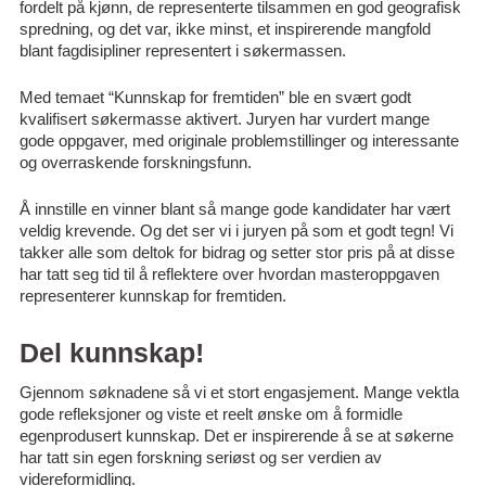
fordelt på kjønn, de representerte tilsammen en god geografisk
spredning, og det var, ikke minst, et inspirerende mangfold
blant fagdisipliner representert i søkermassen.
Med temaet “Kunnskap for fremtiden” ble en svært godt
kvalifisert søkermasse aktivert. Juryen har vurdert mange
gode oppgaver, med originale problemstillinger og interessante
og overraskende forskningsfunn.
Å innstille en vinner blant så mange gode kandidater har vært
veldig krevende. Og det ser vi i juryen på som et godt tegn! Vi
takker alle som deltok for bidrag og setter stor pris på at disse
har tatt seg tid til å reflektere over hvordan masteroppgaven
representerer kunnskap for fremtiden.
Del kunnskap!
Gjennom søknadene så vi et stort engasjement. Mange vektla
gode refleksjoner og viste et reelt ønske om å formidle
egenprodusert kunnskap. Det er inspirerende å se at søkerne
har tatt sin egen forskning seriøst og ser verdien av
videreformidling.