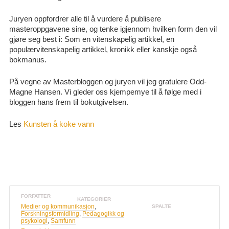
Juryen oppfordrer alle til å vurdere å publisere
masteroppgavene sine, og tenke igjennom hvilken form den vil
gjøre seg best i: Som en vitenskapelig artikkel, en
populærvitenskapelig artikkel, kronikk eller kanskje også
bokmanus.
På vegne av Masterbloggen og juryen vil jeg gratulere Odd-
Magne Hansen. Vi gleder oss kjempemye til å følge med i
bloggen hans frem til bokutgivelsen.
Les
Kunsten å koke vann
FORFATTER
KATEGORIER
Medier og kommunikasjon
,
SPALTE
Forskningsformidling
,
Pedagogikk og
psykologi
,
Samfunn