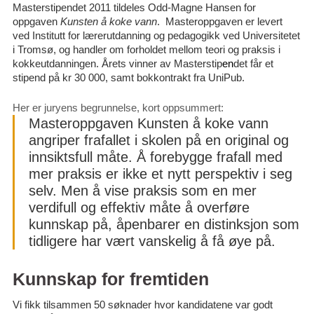
Masterstipendet 2011 tildeles Odd-Magne Hansen for
oppgaven
Kunsten å koke vann
. Masteroppgaven er levert
ved Institutt for lærerutdanning og pedagogikk ved Universitetet
i Tromsø, og handler om forholdet mellom teori og praksis i
kokkeutdanningen. Årets vinner av Masterstip
en
det får et
stipend på kr 30 000, samt bokkontrakt fra UniPub.
Her er juryens begrunnelse, kort oppsummert:
Masteroppgaven Kunsten å koke vann
angriper frafallet i skolen på en original og
innsiktsfull måte. Å forebygge frafall med
mer praksis er ikke et nytt perspektiv i seg
selv. Men å vise praksis som en mer
verdifull og effektiv måte å overføre
kunnskap på, åpenbarer en distinksjon som
tidligere har vært vanskelig å få øye på.
Kunnskap for fremtiden
Vi fikk tilsammen 50 søknader hvor kandidatene var godt