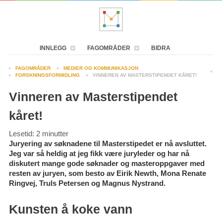
INNLEGG
FAGOMRÅDER
BIDRA
FAGOMRÅDER
MEDIER OG KOMMUNIKASJON
FORSKNINGSFORMIDLING
VINNEREN AV MASTERSTIPENDET KÅRET!
Vinneren av Masterstipendet
kåret!
Lesetid:
2
minutter
Juryering av søknadene til Masterstipedet er nå avsluttet.
Jeg var så heldig at jeg fikk være juryleder og har nå
diskutert mange gode søknader og masteroppgaver med
resten av juryen, som besto av Eirik Newth, Mona Renate
Ringvej, Truls Petersen og Magnus Nystrand.
Kunsten å koke vann