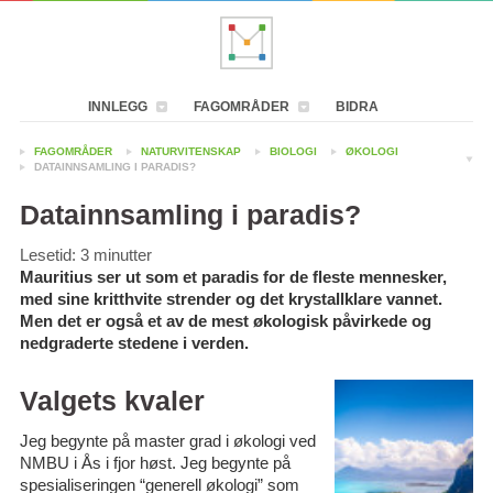
INNLEGG
FAGOMRÅDER
BIDRA
FAGOMRÅDER
NATURVITENSKAP
BIOLOGI
ØKOLOGI
DATAINNSAMLING I PARADIS?
Datainnsamling i paradis?
Lesetid:
3
minutter
Mauritius ser ut som et paradis for de fleste mennesker,
med sine kritthvite strender og det krystallklare vannet.
Men det er også et av de mest økologisk påvirkede og
nedgraderte stedene i verden.
Valgets kvaler
Jeg begynte på master grad i økologi ved
NMBU i Ås i fjor høst. Jeg begynte på
spesialiseringen “generell økologi” som