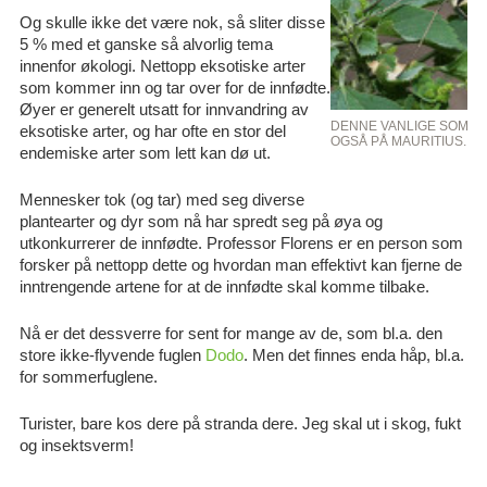
Og skulle ikke det være nok, så sliter disse
5 % med et ganske så alvorlig tema
innenfor økologi. Nettopp eksotiske arter
som kommer inn og tar over for de innfødte.
Øyer er generelt utsatt for innvandring av
DENNE VANLIGE SOMME
eksotiske arter, og har ofte en stor del
OGSÅ PÅ MAURITIUS. P
endemiske arter som lett kan dø ut.
Mennesker tok (og tar) med seg diverse
plantearter og dyr som nå har spredt seg på øya og
utkonkurrerer de innfødte. Professor Florens er en person som
forsker på nettopp dette og hvordan man effektivt kan fjerne de
inntrengende artene for at de innfødte skal komme tilbake.
Nå er det dessverre for sent for mange av de, som bl.a. den
store ikke-flyvende fuglen
Dodo
. Men det finnes enda håp, bl.a.
for sommerfuglene.
Turister, bare kos dere på stranda dere. Jeg skal ut i skog, fukt
og insektsverm!