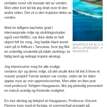
omfatter mest vår boreale del av verden.
Men etter kort tid ble jeg dratt over til den
andre siden. Det vil si den tropiske delen av
verden.
Med en tidligere bachelor grad i
internasjonale miljø og utviklingsstudier,
også ved NMBU, var ikke dette er helt
ukjent felt for meg. Jeg hadde blant annet
MAURITIUS ER BL.A. E
vært på to feltkurs i Tanzania, hvor jeg fikk
BRYLLUPSREISER.. PHOT
en ordentlig smakebit på både utvikling i et
MAURITIUS
fattig land og nettopp tropisk økologi.
Jeg interesserer meg for alle mulige
verdens dyr og deres miljø, så det skulle ikke bli lett å finne et
master projekt! Første tanken var rovdyr, siden de for tiden
opptar mye av min oppmerksomhet. Men etter en liten prat
med professor Torbjørn Haugaasen, fikk jeg plutselig presentert
en nokså uvanlig og fristende mulighet.
En stor økolog og bekjent at Haugaasen, Professor Vincent
Florens kom med et forslag, et sommerfugl prosjekt på