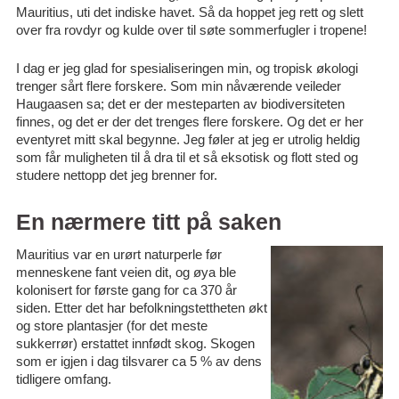
Mauritius, uti det indiske havet. Så da hoppet jeg rett og slett
over fra rovdyr og kulde over til søte sommerfugler i tropene!
I dag er jeg glad for spesialiseringen min, og tropisk økologi
trenger sårt flere forskere. Som min nåværende veileder
Haugaasen sa; det er der mesteparten av biodiversiteten
finnes, og det er der det trenges flere forskere. Og det er her
eventyret mitt skal begynne. Jeg føler at jeg er utrolig heldig
som får muligheten til å dra til et så eksotisk og flott sted og
studere nettopp det jeg brenner for.
En nærmere titt på saken
Mauritius var en urørt naturperle før
menneskene fant veien dit, og øya ble
kolonisert for første gang for ca 370 år
siden. Etter det har befolkningstettheten økt
og store plantasjer (for det meste
sukkerrør) erstattet innfødt skog. Skogen
som er igjen i dag tilsvarer ca 5 % av dens
tidligere omfang.