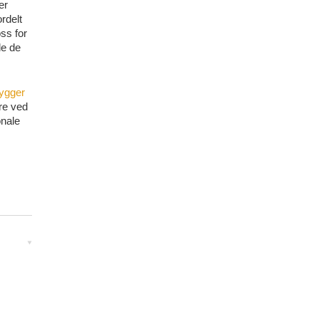
er
rdelt
ss for
de de
ygger
tre ved
onale