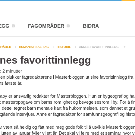
EGG
FAGOMRÅDER
BIDRA
MRÅDER
HUMANISTISKE FAG
HISTORIE
ANNES FAVORITTINNLEGG
nes favorittinnlegg
d:
2
minutter
len plukker fagredaktørene i Masterbloggen ut sine favorittinnlegg fra
s første år.
aby er ansvarlig redaktør for Masterbloggen. Hun er bygeograf og ha
t masteroppgave om barns romlighet og bevegelsesrom i by. For å fi
 dette, tegnet barn mentale kart fra hukommelsen, som dannet et gr
tgående intervjuer. Anne er fagredaktør for samfunnsgeografi og histo
r vært så heldig og fått med meg gode folk til å utvikle Masterbloggen
 slutten av januar fyller vi ett år. Det skal vi feire med et seminar hvor v