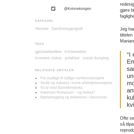
redesig
@Kvinnekongen
gjøre b
fagligh
KATEGORI
Historie
Samfunnsgeografi
Jeg har
tittelen
Mariann
TAGS
gjestearbeidere
kristenretten
“I
kvinners status
polakker
sosial dumping
Em
sa
RELATERTE ARTIKLER
un
Fra unyttige til nyttige samfunnsborgere
mo
Språk og suksess i norsk arbeiderbevegelse
50 år med Barnetimeboka
an
Imperium Romanum – og Hellas?
ku
Byplanlegging og deltakelse i Vancouver
kv
Ofte se
så tilp
reprodu