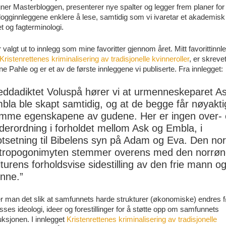
ner Masterbloggen, presenterer nye spalter og legger frem planer for
logginnleggene enklere å lese, samtidig som vi ivaretar et akademisk
et og fagterminologi.
 valgt ut to innlegg som mine favoritter gjennom året. Mitt favorittinnl
Kristenrettenes kriminalisering av tradisjonelle kvinneroller
, er skreve
e Pahle og er et av de første innleggene vi publiserte. Fra innlegget:
 eddadiktet Voluspå hører vi at urmenneskeparet A
bla ble skapt samtidig, og at de begge får nøyakti
mme egenskapene av gudene. Her er ingen over- e
derordning i forholdet mellom Ask og Embla, i
tsetning til Bibelens syn på Adam og Eva. Den no
tropogonimyten stemmer overens med den norrøn
lturens forholdsvise sidestilling av den frie mann o
inne.”
r man det slik at samfunnets harde strukturer (økonomiske) endres f
asses ideologi, ideer og forestillinger for å støtte opp om samfunnets
ksjonen. I innlegget
Kristenrettenes kriminalisering av tradisjonelle