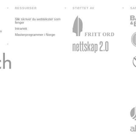
RESSURSER
STØTTET AV
SA
Slik skriver du webtekster som
fenger
Intranett
in
Masterprogrammer i Norge