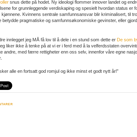
oller
snus dette på hodet. Ny ideologi flommer innover landet og endr
lsene for grunnleggende verdiskaping og spesielt hvordan status er fo
kjønnene. Kvinnens sentrale samfunnsansvar blir kriminalisert, til tro
se betydde pragmatiske og samfunnsøkonomiske gevinster, eller gjor
re innlegget jeg MÅ få lov til å dele i en stund som dette er
De som b
Jeg liker ikke å tenke på at vi er i ferd med å la velferdsstaten overvin
te andre, med færre rettigheter enn oss selv, innenfor våre egne nasj
.
ker alle en fortsatt god romjul og ikke minst et godt nytt år!”
NTARER