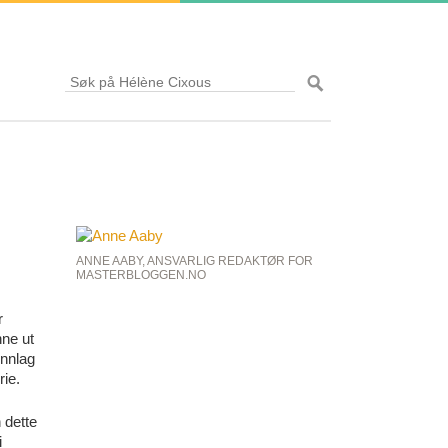
ANNE AABY, ANSVARLIG REDAKTØR FOR
MASTERBLOGGEN.NO
r
nne ut
unnlag
rie.
 dette
i