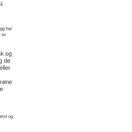
 å
egg har
t av
sk og
g de
ller
rrøne
e
g
ørst og