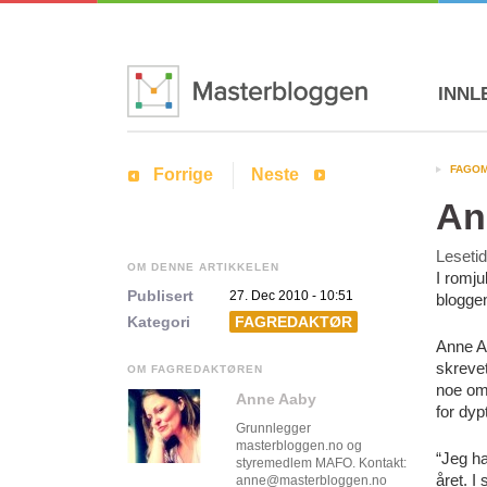
INNL
FAGO
Forrige
Neste
An
Leseti
OM DENNE ARTIKKELEN
I romju
Publisert
27. Dec 2010 - 10:51
bloggen
Kategori
FAGREDAKTØR
Anne A
skreve
OM FAGREDAKTØREN
noe om
Anne Aaby
for dyp
Grunnlegger
masterbloggen.no og
“Jeg ha
styremedlem MAFO. Kontakt:
året. I
anne@masterbloggen.no