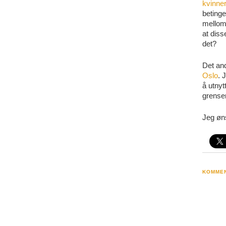
kvinner
betinge
mellom 
at dis
det?
Det and
Oslo
. 
å utnyt
grenser
Jeg øns
KOMME