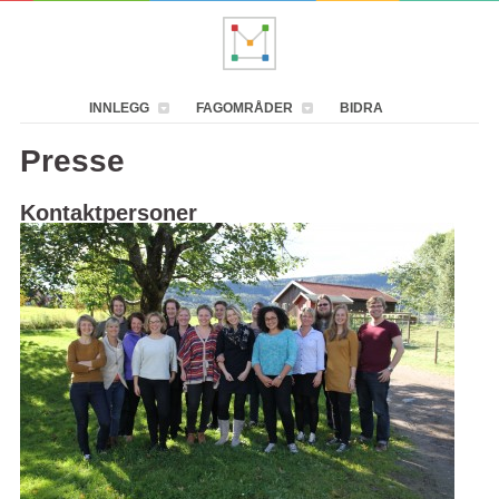
INNLEGG
FAGOMRÅDER
BIDRA
Presse
Kontaktpersoner
Grunnlegger og styremedlem Anne Aaby
anne@masterbloggen.no
Bilder og logoer
Offisielle bilder av redaksjonen og loger for nedlasting.