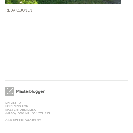
REDAKSJONEN
DRIVES AV
FORENING FOR
MASTERFORMIDLING
(MAFO). ORG.NR.: 994 772 015
© MASTERBLOGGEN.NO