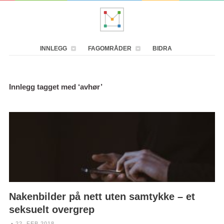
INNLEGG
FAGOMRÅDER
BIDRA
Innlegg tagget med ‘avhør’
Nakenbilder på nett uten samtykke – et
seksuelt overgrep
• 22. FEB 2018