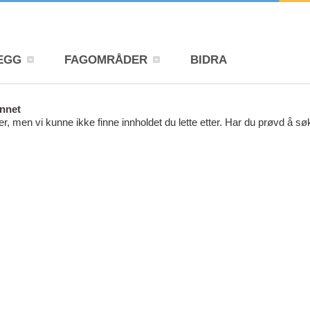
EGG
FAGOMRÅDER
BIDRA
unnet
r, men vi kunne ikke finne innholdet du lette etter. Har du prøvd å s