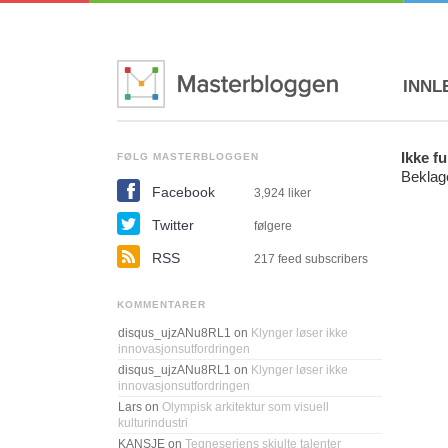
INNL
Ikke f
FØLG MASTERBLOGGEN
Beklage
Facebook
3,924
liker
Twitter
følgere
RSS
217 feed subscribers
KOMMENTARER
disqus_ujzANu8RL1
on
Klynger løser ikke
innovasjonsutfordringen
disqus_ujzANu8RL1
on
Klynger løser ikke
innovasjonsutfordringen
Lars
on
Olympisk arkitektur som visuell
kulturindustri
KANSJE
on
Tegneseriens skjulte talenter