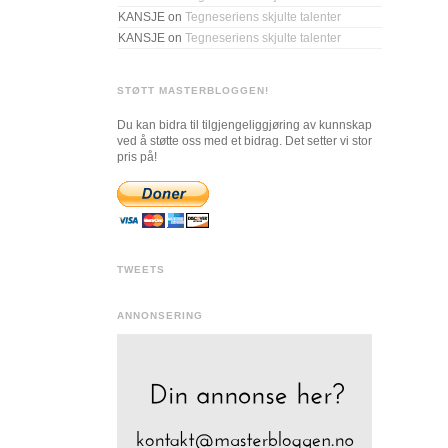
KANSJE
on
Tegneseriens skjulte talenter
KANSJE
on
Tegneseriens skjulte talenter
STØTT MASTERBLOGGEN!
Du kan bidra til tilgjengeliggjøring av kunnskap
ved å støtte oss med et bidrag. Det setter vi stor
pris på!
TWEETS
ANNONSERING