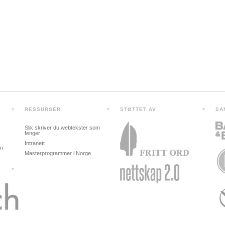
RESSURSER
STØTTET AV
SA
Slik skriver du webtekster som
fenger
Intranett
in
Masterprogrammer i Norge