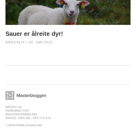
Sauer er ålreite dyr!
ANNA BLIX • 30. JAN 2012
DRIVES AV
FORENING FOR
MASTERFORMIDLING
(MAFO). ORG.NR.: 994 772 015
© MASTERBLOGGEN.NO