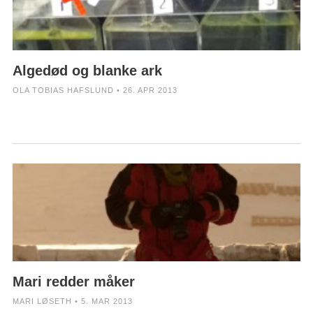
Algedød og blanke ark
OLA TOBIAS HAFSLUND • 26. APR 2013
Mari redder måker
MARI LØSETH • 5. MAR 2013