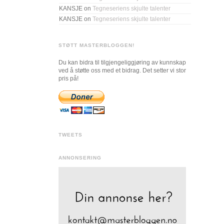
KANSJE
on
Tegneseriens skjulte talenter
KANSJE
on
Tegneseriens skjulte talenter
STØTT MASTERBLOGGEN!
Du kan bidra til tilgjengeliggjøring av kunnskap
ved å støtte oss med et bidrag. Det setter vi stor
pris på!
TWEETS
ANNONSERING