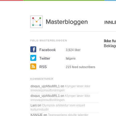
INNL
Ikke f
FØLG MASTERBLOGGEN
Beklage
Facebook
3,924
liker
Twitter
følgere
RSS
215 feed subscribers
KOMMENTARER
disqus_ujzANu8RL1
on
Klynger løser ikke
innovasjonsutfordringen
disqus_ujzANu8RL1
on
Klynger løser ikke
innovasjonsutfordringen
Lars
on
Olympisk arkitektur som visuell
kulturindustri
KANSJE
on
Tegneseriens skjulte talenter