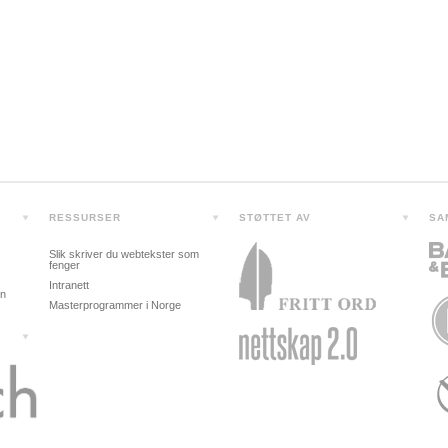
RESSURSER
STØTTET AV
SA
Slik skriver du webtekster som
fenger
Intranett
in
Masterprogrammer i Norge