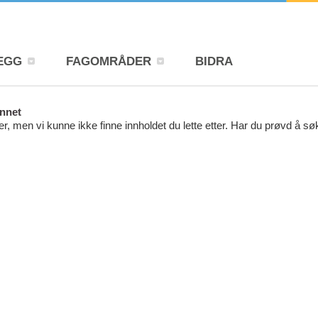
EGG
FAGOMRÅDER
BIDRA
unnet
r, men vi kunne ikke finne innholdet du lette etter. Har du prøvd å s