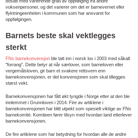
bosatt med varierende grad av oppfølging fra andre
voksenpersoner, og det varierer om det er barnevernet eller
flyktningeenheten i kommunen som har ansvaret for
oppfølgingen.
Barnets beste skal vektlegges
sterkt
FNs barnekonvensjon
ble tatt inn i norsk lov i 2003 med såkalt
”forrang”. Dette betyr at når særlover, som barneloven eller
vergemålsloven, gir barn et svakere rettsvern enn
barnekonvensjonen, er det konvensjonen som skal tillegges
størst vekt.
Barnekonvensjonen har fått økt tyngde i Norge etter at den ble
innlemmet i Grunnloven i 2014. Fire av artiklene i
barnekonvensjonen har blitt utpekt som spesielt viktige av FNs
barnekomité. Komiteen fører tilsyn med hvordan land etterlever
barnekonvensjonen.
De fire artiklene som har betydning for hvordan alle de andre