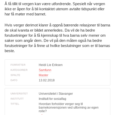
Å få tillit til vergen kan være utfordrende. Spesielt når vergen
ikke er åpen for å bli kontaktet utenom avtalte tidspunkt eller
har få møter med barnet.
Hvis verger derimot klarer å oppnå bærende relasjoner til barna
de skal ivareta er bildet annerledes. Da vil de ha bedre
forutsetninger for å få kjennskap til hva barna selv mener om
saker som angår dem. De vil på den måten også ha bedre
forutsetninger for å finne ut hvilke beslutninger som er til barnas
beste.
Heidi Lie Eriksen
FORFATTER
Samfunn
KATEGORIER
Master
SPALTE
13.02.2018
DATO
Universitetet i Stavanger
UNIVERSITET
Institutt for sosialfag
INSTITUTT
Hvordan forholder verger seg til
TITTEL
barnekonvensjonen ved utforming av egen
rolle?