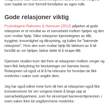
som hadde en mer formell forståelse av egen rolle.
Gode relasjoner viktig
Psykologene Røkenes & Hanssen (2012)
påpeker at gode
relasjoner er et resultat av et samarbeid mellom hjelper og den
som mottar hjelp. Slike relasjoner kjennetegnes av tillit,
trygghet, troverdighet og tilknytning, og kalles for ”bærende
relasjoner”. Hvis den som mottar hjelp får følelsen av å bli
forstått av sin hjelper, bidrar dette til å skape tillit.
Gjennom studien kom det frem at relasjonen mellom verger og
barn fikk betydning for beslutninger om barnets beste.
Relasjonen så også ut til å ha relevans for hvordan de fikk
medvirke i saker som angikk dem.
Jeg har også tolket mine funn dit hen at relasjonen også fikk
konsekvenser for om vergene klarte å fange opp at
samarbeidspartnere, som for eksempel barneverntjenesten, i
noen saker ikke lot ungdommene medvirke.