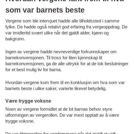
som var barnets beste
Vergene som ble intervjuet hadde alle tilholdssted i samme
fylke. De hadde også relativt god erfaring fra vergeoppdrag. De
var imidlertid svært ulike når det gjaldt alder, kjønn og
bakgrunn.
Ingen av vergene hadde nevneverdige forkunnskaper om
barnekonvensjonen. Til tross for liten kjennskap til
barnekonvensjonen, ga de alle uttrykk for at de tok beslutninger
for et best mulig liv for barna.
Hvordan vergene kom frem til en konklusjon om hva som var
barnets beste i ulike saker, varierte likevel betydelig.
Være trygge voksne
Noen av vergene formidlet at de lot barnas behov styre
utformingen av vergerollen. De var mest opptatt av å være
trygge voksne.
De var tilgjengelige for ungdommene når det gjaldt et vidt