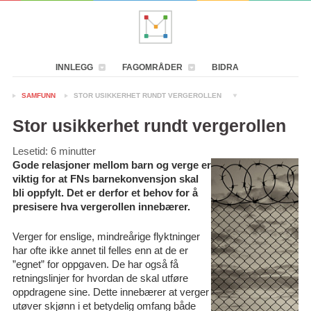
INNLEGG
FAGOMRÅDER
BIDRA
SAMFUNN
STOR USIKKERHET RUNDT VERGEROLLEN
Stor usikkerhet rundt vergerollen
Lesetid:
6
minutter
Gode relasjoner mellom barn og verge er
viktig for at FNs barnekonvensjon skal
bli oppfylt. Det er derfor et behov for å
presisere hva vergerollen innebærer.
Verger for enslige, mindreårige flyktninger
har ofte ikke annet til felles enn at de er
”egnet” for oppgaven. De har også få
retningslinjer for hvordan de skal utføre
oppdragene sine. Dette innebærer at verger
utøver skjønn i et betydelig omfang både