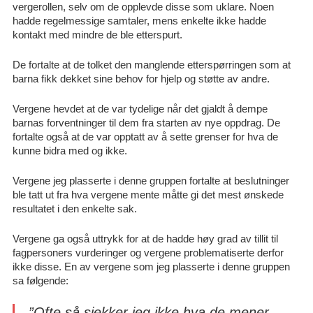
vergerollen, selv om de opplevde disse som uklare. Noen
hadde regelmessige samtaler, mens enkelte ikke hadde
kontakt med mindre de ble etterspurt.
De fortalte at de tolket den manglende etterspørringen som at
barna fikk dekket sine behov for hjelp og støtte av andre.
Vergene hevdet at de var tydelige når det gjaldt å dempe
barnas forventninger til dem fra starten av nye oppdrag. De
fortalte også at de var opptatt av å sette grenser for hva de
kunne bidra med og ikke.
Vergene jeg plasserte i denne gruppen fortalte at beslutninger
ble tatt ut fra hva vergene mente måtte gi det mest ønskede
resultatet i den enkelte sak.
Vergene ga også uttrykk for at de hadde høy grad av tillit til
fagpersoners vurderinger og vergene problematiserte derfor
ikke disse. En av vergene som jeg plasserte i denne gruppen
sa følgende:
”Ofte så sjekker jeg ikke hva de mener,