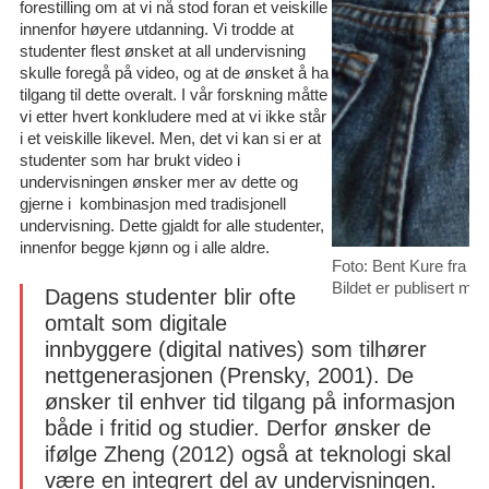
forestilling om at vi nå stod foran et veiskille
innenfor høyere utdanning. Vi trodde at
studenter flest ønsket at all undervisning
skulle foregå på video, og at de ønsket å ha
tilgang til dette overalt. I vår forskning måtte
vi etter hvert konkludere med at vi ikke står
i et veiskille likevel. Men, det vi kan si er at
studenter som har brukt video i
undervisningen ønsker mer av dette og
gjerne i kombinasjon med tradisjonell
undervisning. Dette gjaldt for alle studenter,
innenfor begge kjønn og i alle aldre.
Foto: Bent Kure fra L
Bildet er publisert m
Dagens studenter blir ofte
omtalt som digitale
innbyggere (digital natives) som tilhører
nettgenerasjonen (Prensky, 2001). De
ønsker til enhver tid tilgang på informasjon
både i fritid og studier. Derfor ønsker de
ifølge Zheng (2012) også at teknologi skal
være en integrert del av undervisningen.