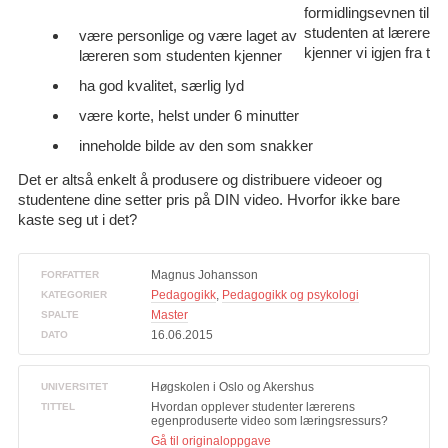
formidlingsevnen til fo
studenten at lærerens 
være personlige og være laget av
kjenner vi igjen fra tra
læreren som studenten kjenner
ha god kvalitet, særlig lyd
være korte, helst under 6 minutter
inneholde bilde av den som snakker
Det er altså enkelt å produsere og distribuere videoer og
studentene dine setter pris på DIN video. Hvorfor ikke bare
kaste seg ut i det?
Magnus Johansson
FORFATTER
Pedagogikk
,
Pedagogikk og psykologi
KATEGORIER
Master
SPALTE
16.06.2015
DATO
Høgskolen i Oslo og Akershus
UNIVERSITET
Hvordan opplever studenter lærerens
TITTEL
egenproduserte video som læringsressurs?
Gå til originaloppgave