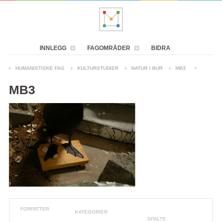
INNLEGG
FAGOMRÅDER
BIDRA
HUMANISTISKE FAG
KULTURSTUDIER
NATUR I BUR
MB3
MB3
FORFATTER
KATEGORIER
SPALTE