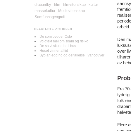
sannsyn
drabantby
film
filmvitenskap
kultur
fremtid
massekultur
Medievitenskap
realise
Samfunnsgeografi
periode
arbeid.
RELATERTE ARTIKLER
De som bygger Oslo
Den mat
Voldtekt mellom skam og risiko
luksusv
De sa vi skulle bo i hus
Huset vinner alltid
over li
Byplanlegging og deltakelse i Vancouver
tilhøre
av beb
Prob
Fra 70-
tydelig
folk øn
draban
helvete
Flere a
seg her