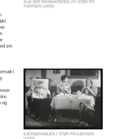
SLIK SER DRABANTBYEN UT I
STØV PÅ
HJERNEN
(1959)
n
dri
Det
en
ne
ed sin
ormalt i
ty
renser
ske.
n og
KJERNEFAMILIEN I “
STØV PÅ HJERNEN
(1959)