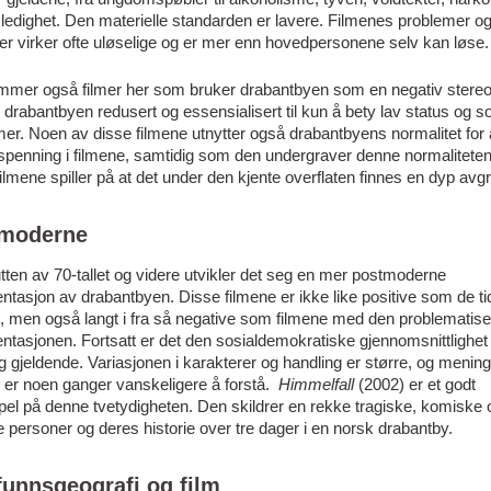
ledighet. Den materielle standarden er lavere. Filmenes problemer o
ter virker ofte uløselige og er mer enn hovedpersonene selv kan løse.
mmer også filmer her som bruker drabantbyen som en negativ stereo
r drabantbyen redusert og essensialisert til kun å bety lav status og s
er. Noen av disse filmene utnytter også drabantbyens normalitet for 
spenning i filmene, samtidig som den undergraver denne normaliteten
ilmene spiller på at det under den kjente overflaten finnes en dyp avg
moderne
tten av 70-tallet og videre utvikler det seg en mer postmoderne
ntasjon av drabantbyen. Disse filmene er ikke like positive som de tid
e, men også langt i fra så negative som filmene med den problematis
ntasjonen. Fortsatt er det den sosialdemokratiske gjennomsnittlighe
g gjeldende. Variasjonen i karakterer og handling er større, og mening
 er noen ganger vanskeligere å forstå.
Himmelfall
(2002) er et godt
el på denne tvetydigheten. Den skildrer en rekke tragiske, komiske 
 personer og deres historie over tre dager i en norsk drabantby.
unnsgeografi og film