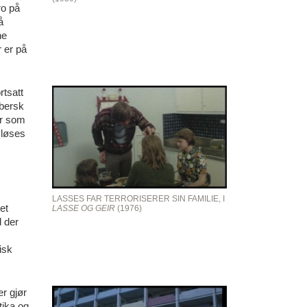
ro på
å
ne
 er på
rtsatt
ebersk
er som
 løses
LASSES FAR TERRORISERER SIN FAMILIE, I
et
LASSE OG GEIR
(1976)
d der
isk
r gjør
tika og