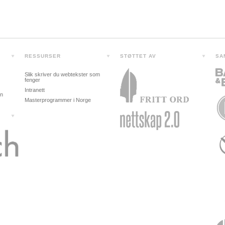
RESSURSER
STØTTET AV
SA
Slik skriver du webtekster som
fenger
Intranett
in
Masterprogrammer i Norge