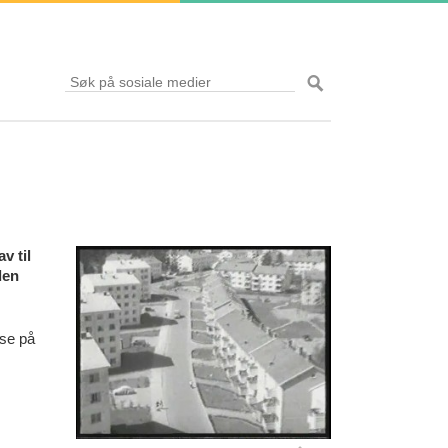
v til
den
 se på