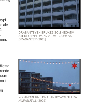
g
typi.
osiale
å
DRABANTBYEN BRUKES SOM NEGATIV
.
STEREOTYPI I
VARG VEUM – DØDENS
runn.
DRABANTER
(2011)
ligste
erende
t som
en i
og
POSTMODERNE DRABANTBY-POESI, FRA
HIMMELFALL
(2002)