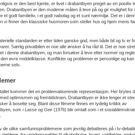
ligvis er den best kjente, er livet i drabantbyen preget av en positiv t
en. Drabantbyen er den moderne måten å leve på og gir mulighet for 
re et godt familieliv, i et godt nabolag og et sunt nærmiljø. Det er i den
n vi finner den klassiske husmoren som steller hus og hjem mens far
erielle standarden er etter tiden ganske god, men både bil og tv er fo
arer. Særlig privatbilen er noe alle ønsker å ha råd til. Det er noe str
vet i denne drabantbyen, og man forsøker å leve etter normer og regl
r den øvre middelklasse. Konflikter og problemer er personlige og kan
oerne selv.
lemer
tallet kommer det en problematiserende representasjon. Her brytes d
 med optimismen og fremtidstroen. Drabantbyen er ikke lenger et ste
sker å bosette seg. Blant disse filmene finnes en tydelig kritikk av
tbyen, som i
Lasse og Geir
(1976) blir omtalt som i et sosialdemokrat
.
v de ulike samfunnsproblemene som jevnlig debatteres på i tv-debatte
 gjeldene, fra ungdomspøbler til alkoholisme, tyveri, voldtekter, narko