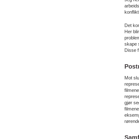
arbeids
konflik
Det ko
Her bli
problem
skape 
Disse f
Post
Mot slu
represe
filmen
represe
gjør se
filmene
eksemp
rørende
Samf