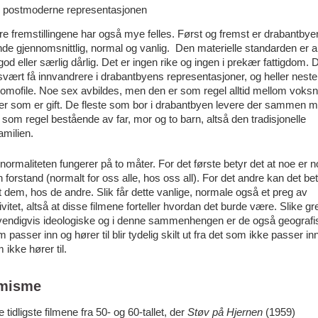
 postmoderne representasjonen
re fremstillingene har også mye felles. Først og fremst er drabantbye
nde gjennomsnittlig, normal og vanlig. Den materielle standarden er al
god eller særlig dårlig. Det er ingen rike og ingen i prekær fattigdom. 
svært få innvandrere i drabantbyens representasjoner, og heller nest
omofile. Noe sex avbildes, men den er som regel alltid mellom voks
er som er gift. De fleste som bor i drabantbyen levere der sammen m
, som regel bestående av far, mor og to barn, altså den tradisjonelle
amilien.
ormaliteten fungerer på to måter. For det første betyr det at noe er n
 forstand (normalt for oss alle, hos oss all). For det andre kan det be
 dem, hos de andre. Slik får dette vanlige, normale også et preg av
vitet, altså at disse filmene forteller hvordan det burde være. Slike g
vendigvis ideologiske og i denne sammenhengen er de også geografi
 passer inn og hører til blir tydelig skilt ut fra det som ikke passer in
 ikke hører til.
misme
e tidligste filmene fra 50- og 60-tallet, der
Støv på Hjernen
(1959)