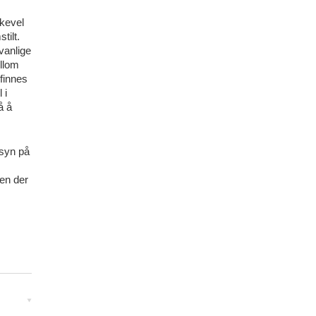
ikevel
tilt.
vanlige
llom
 finnes
 i
å å
 syn på
yen der