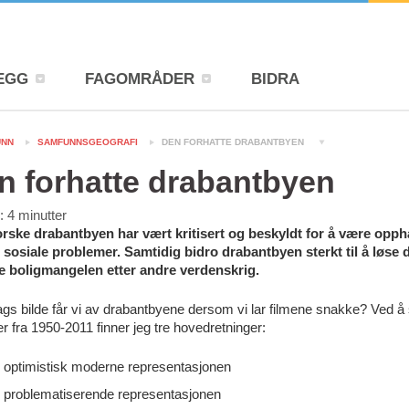
EGG
FAGOMRÅDER
BIDRA
UNN
SAMFUNNSGEOGRAFI
DEN FORHATTE DRABANTBYEN
n forhatte drabantbyen
d:
4
minutter
rske drabantbyen har vært kritisert og beskyldt for å være oppha
sosiale problemer. Samtidig bidro drabantbyen sterkt til å løse 
 boligmangelen etter andre verdenskrig.
gs bilde får vi av drabantbyene dersom vi lar filmene snakke? Ved å
er fra 1950-2011 finner jeg tre hovedretninger:
 optimistisk moderne representasjonen
 problematiserende representasjonen