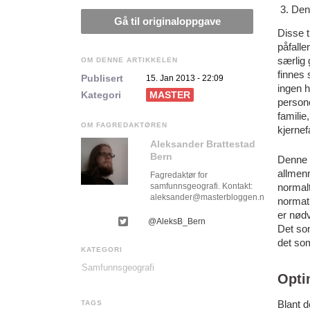
Den
Gå til originaloppgave
Disse t
påfalle
særlig 
OM DENNE ARTIKKELEN
finnes 
Publisert
15. Jan 2013 - 22:09
ingen h
Kategori
MASTER
person
familie
OM FAGREDAKTØREN
kjernef
Aleksander Brattestad
Bern
Denne n
allmenn
Fagredaktør for
samfunnsgeografi. Kontakt:
normalt
aleksander@masterbloggen.no
normati
er nød
@AleksB_Bern
Det som
det som
KATEGORI
Samfunnsgeografi
Opti
Blant d
TAGS