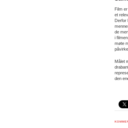
Film er
et rele
Derfor 
mennes
de meni
i filme
møte m
påvirke
Målet m
drabant
represe
den en
KOMME