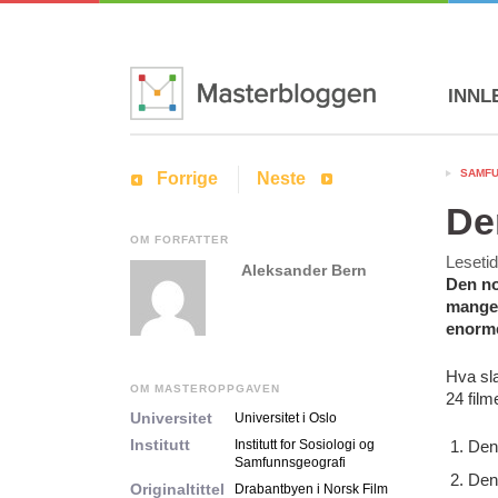
INNL
SAMF
Forrige
Neste
De
OM FORFATTER
Leseti
Aleksander Bern
Den no
mange 
enorme
Hva sla
OM MASTEROPPGAVEN
24 film
Universitet
Universitet i Oslo
Institutt
Institutt for Sosiologi og
Den
Samfunnsgeografi
Den
Originaltittel
Drabantbyen i Norsk Film