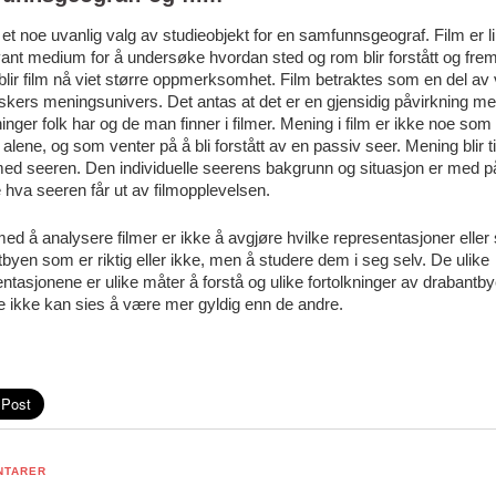
 et noe uvanlig valg av studieobjekt for en samfunnsgeograf. Film er l
vant medium for å undersøke hvordan sted og rom blir forstått og frems
blir film nå viet større oppmerksomhet. Film betraktes som en del av 
kers meningsunivers. Det antas at det er en gjensidig påvirkning me
nger folk har og de man finner i filmer. Mening i film er ikke noe som
n alene, og som venter på å bli forstått av en passiv seer. Mening blir til
ed seeren. Den individuelle seerens bakgrunn og situasjon er med p
 hva seeren får ut av filmopplevelsen.
ed å analysere filmer er ikke å avgjøre hvilke representasjoner eller
byen som er riktig eller ikke, men å studere dem i seg selv. De ulike
ntasjonene er ulike måter å forstå og ulike fortolkninger av drabantb
e ikke kan sies å være mer gyldig enn de andre.
NTARER