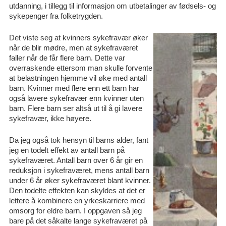
utdanning, i tillegg til informasjon om utbetalinger av fødsels- og
sykepenger fra folketrygden.
Det viste seg at kvinners sykefravær øker
når de blir mødre, men at sykefraværet
faller når de får flere barn. Dette var
overraskende ettersom man skulle forvente
at belastningen hjemme vil øke med antall
barn. Kvinner med flere enn ett barn har
også lavere sykefravær enn kvinner uten
barn. Flere barn ser altså ut til å gi lavere
sykefravær, ikke høyere.
Da jeg også tok hensyn til barns alder, fant
jeg en todelt effekt av antall barn på
sykefraværet. Antall barn over 6 år gir en
reduksjon i sykefraværet, mens antall barn
under 6 år øker sykefraværet blant kvinner.
Den todelte effekten kan skyldes at det er
lettere å kombinere en yrkeskarriere med
omsorg for eldre barn. I oppgaven så jeg
bare på det såkalte lange sykefraværet på