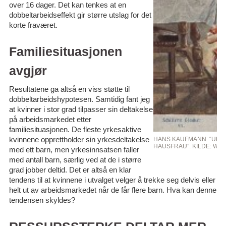
over 16 dager. Det kan tenkes at en
dobbeltarbeidseffekt gir større utslag for det
korte fraværet.
Familiesituasjonen
avgjør
Resultatene ga altså en viss støtte til
dobbeltarbeidshypotesen. Samtidig fant jeg
at kvinner i stor grad tilpasser sin deltakelse
på arbeidsmarkedet etter
familiesituasjonen. De fleste yrkesaktive
kvinnene opprettholder sin yrkesdeltakelse
HANS KAUFMANN: “UND 
HAUSFRAU”. KILDE: WI
med ett barn, men yrkesinnsatsen faller
med antall barn, særlig ved at de i større
grad jobber deltid. Det er altså en klar
tendens til at kvinnene i utvalget velger å trekke seg delvis eller
helt ut av arbeidsmarkedet når de får flere barn. Hva kan denne
tendensen skyldes?