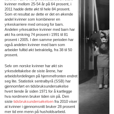
kvinner mellom 25-54 år på 64 prosent, i
2011 hadde dette økt til hele 84 prosent.
Som et resultat av dette er det en økende
andel kvinner som kombinerer en
yrkeskarriere med omsorg for barn.
Andelen yrkesaktive kvinner med barn har
økt fra omkring 74 prosent i 1991 til 81
prosent i 2005. I den samme perioden har
også andelen kvinner med barn som
arbeider fulltid økt betraktelig, fra 38 til 50
prosent.
Selv om norske kvinner har økt sin
yrkesdeltakelse de siste årene, har
arbeidsfordelingen på hjemmefronten endret
seg lite. Statistisk sentralbyrå (SSB) har
gjennomført en tidsbruksundersøkelse
hvert tiende år siden 1971 for å kartlegge
hva nordmenn bruker tiden sin på. Den
siste
tidsbruksundersøkelsen
fra 2010 viser
at kvinner i gjennomsnitt bruker 28 prosent
mer tid enn menn på husholdsarbeid.