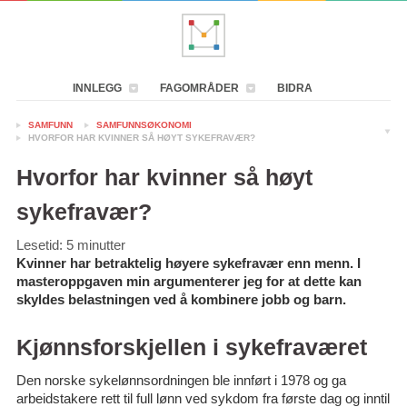
INNLEGG
FAGOMRÅDER
BIDRA
SAMFUNN
SAMFUNNSØKONOMI
HVORFOR HAR KVINNER SÅ HØYT SYKEFRAVÆR?
Hvorfor har kvinner så høyt
sykefravær?
Lesetid:
5
minutter
Kvinner har betraktelig høyere sykefravær enn menn. I
masteroppgaven min argumenterer jeg for at dette kan
skyldes belastningen ved å kombinere jobb og barn.
Kjønnsforskjellen i sykefraværet
Den norske sykelønnsordningen ble innført i 1978 og ga
arbeidstakere rett til full lønn ved sykdom fra første dag og inntil