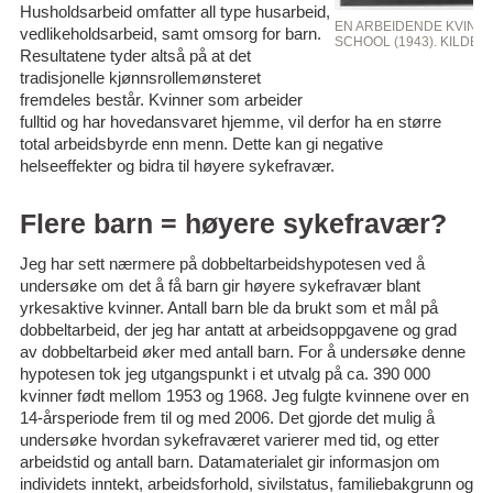
Husholdsarbeid omfatter all type husarbeid,
EN ARBEIDENDE KVINN
vedlikeholdsarbeid, samt omsorg for barn.
SCHOOL (1943). KILDE:
Resultatene tyder altså på at det
tradisjonelle kjønnsrollemønsteret
fremdeles består. Kvinner som arbeider
fulltid og har hovedansvaret hjemme, vil derfor ha en større
total arbeidsbyrde enn menn. Dette kan gi negative
helseeffekter og bidra til høyere sykefravær.
Flere barn = høyere sykefravær?
Jeg har sett nærmere på dobbeltarbeidshypotesen ved å
undersøke om det å få barn gir høyere sykefravær blant
yrkesaktive kvinner. Antall barn ble da brukt som et mål på
dobbeltarbeid, der jeg har antatt at arbeidsoppgavene og grad
av dobbeltarbeid øker med antall barn. For å undersøke denne
hypotesen tok jeg utgangspunkt i et utvalg på ca. 390 000
kvinner født mellom 1953 og 1968. Jeg fulgte kvinnene over en
14-årsperiode frem til og med 2006. Det gjorde det mulig å
undersøke hvordan sykefraværet varierer med tid, og etter
arbeidstid og antall barn. Datamaterialet gir informasjon om
individets inntekt, arbeidsforhold, sivilstatus, familiebakgrunn og