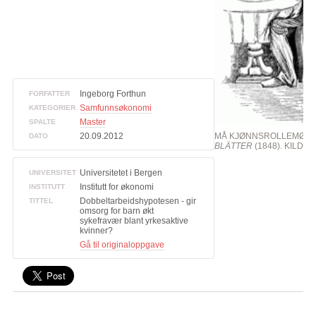
Ingeborg Forthun
FORFATTER
Samfunnsøkonomi
KATEGORIER
Master
SPALTE
20.09.2012
MÅ KJØNNSROLLEMØNS
DATO
BLÄTTER
(1848). KILDE
Universitetet i Bergen
UNIVERSITET
Institutt for økonomi
INSTITUTT
Dobbeltarbeidshypotesen - gir
TITTEL
omsorg for barn økt
sykefravær blant yrkesaktive
kvinner?
Gå til originaloppgave