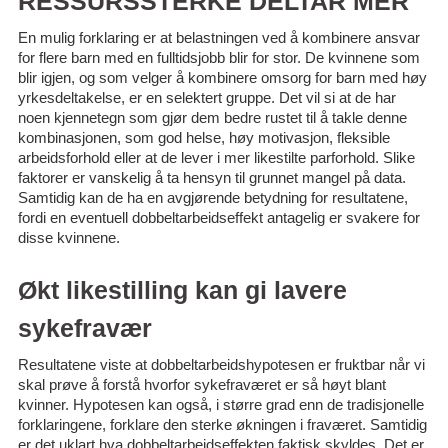
RESSURSSTERKE DELTAR MER
En mulig forklaring er at belastningen ved å kombinere ansvar
for flere barn med en fulltidsjobb blir for stor. De kvinnene som
blir igjen, og som velger å kombinere omsorg for barn med høy
yrkesdeltakelse, er en selektert gruppe. Det vil si at de har
noen kjennetegn som gjør dem bedre rustet til å takle denne
kombinasjonen, som god helse, høy motivasjon, fleksible
arbeidsforhold eller at de lever i mer likestilte parforhold. Slike
faktorer er vanskelig å ta hensyn til grunnet mangel på data.
Samtidig kan de ha en avgjørende betydning for resultatene,
fordi en eventuell dobbeltarbeidseffekt antagelig er svakere for
disse kvinnene.
Økt likestilling kan gi lavere
sykefravær
Resultatene viste at dobbeltarbeidshypotesen er fruktbar når vi
skal prøve å forstå hvorfor sykefraværet er så høyt blant
kvinner. Hypotesen kan også, i større grad enn de tradisjonelle
forklaringene, forklare den sterke økningen i fraværet. Samtidig
er det uklart hva dobbeltarbeidseffekten faktisk skyldes. Det er