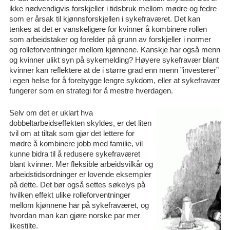
ikke nødvendigvis forskjeller i tidsbruk mellom mødre og fedre
som er årsak til kjønnsforskjellen i sykefraværet. Det kan
tenkes at det er vanskeligere for kvinner å kombinere rollen
som arbeidstaker og forelder på grunn av forskjeller i normer
og rolleforventninger mellom kjønnene. Kanskje har også menn
og kvinner ulikt syn på sykemelding? Høyere sykefravær blant
kvinner kan reflektere at de i større grad enn menn ”investerer”
i egen helse for å forebygge lengre sykdom, eller at sykefravær
fungerer som en strategi for å mestre hverdagen.
Selv om det er uklart hva
dobbeltarbeidseffekten skyldes, er det liten
tvil om at tiltak som gjør det lettere for
mødre å kombinere jobb med familie, vil
kunne bidra til å redusere sykefraværet
blant kvinner. Mer fleksible arbeidsvilkår og
arbeidstidsordninger er lovende eksempler
på dette. Det bør også settes søkelys på
hvilken effekt ulike rolleforventninger
mellom kjønnene har på sykefraværet, og
hvordan man kan gjøre norske par mer
likestilte.