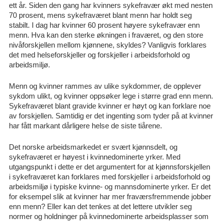
ett år. Siden den gang har kvinners sykefravær økt med nesten
70 prosent, mens sykefraværet blant menn har holdt seg
stabilt. I dag har kvinner 60 prosent høyere sykefravær enn
menn. Hva kan den sterke økningen i fraværet, og den store
nivåforskjellen mellom kjønnene, skyldes? Vanligvis forklares
det med helseforskjeller og forskjeller i arbeidsforhold og
arbeidsmiljø.
Menn og kvinner rammes av ulike sykdommer, de opplever
sykdom ulikt, og kvinner oppsøker lege i større grad enn menn.
Sykefraværet blant gravide kvinner er høyt og kan forklare noe
av forskjellen. Samtidig er det ingenting som tyder på at kvinner
har fått markant dårligere helse de siste tiårene.
Det norske arbeidsmarkedet er svært kjønnsdelt, og
sykefraværet er høyest i kvinnedominerte yrker. Med
utgangspunkt i dette er det argumentert for at kjønnsforskjellen
i sykefraværet kan forklares med forskjeller i arbeidsforhold og
arbeidsmiljø i typiske kvinne- og mannsdominerte yrker. Er det
for eksempel slik at kvinner har mer fraværsfremmende jobber
enn menn? Eller kan det tenkes at det lettere utvikler seg
normer og holdninger på kvinnedominerte arbeidsplasser som