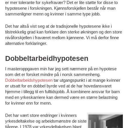
er mer tolerante for sykefravær? Det er lite støtte for disse to
hypotesene i forskningen. Kjønnsforskjellen består når man
sammenligner menn og kvinner i samme type jobb.
Det har altså vist seg at de tradisjonelle hypotesene ikke i
tilstrekkelig grad kan forklare den sterke økningen og den store
nivåforskjellen i fraværet mellom kjønnene. Vi må derfor finne
alternative forklaringer.
Dobbeltarbeidhypotesen
I masteroppgaven min har jeg sett nærmere på en hypotese
som det er forsket mindre på i norsk sammenheng.
Dobbeltarbeidshypotesen
tar utgangspunkt i at mange kvinner
er utsatt for en dobbel byrde ved at de har hovedansvaret
hjemme i tillegg til en fulltidsjobb. Å kombinere ansvar for barn
med en yrkeskarriere kan dermed være en større belastning
for kvinner enn for menn.
Det har vært store endringer i kvinners
yrkesdeltakelse og arbeidsmønstre de siste
tiårene. I 1978 var yrkesdeltakelsen blant