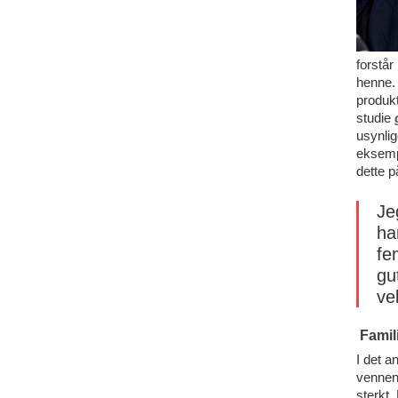
forstår
henne. 
produk
studie
usynlig
eksempe
dette p
Je
ha
fe
gu
ve
Famil
I det a
vennene
sterkt.