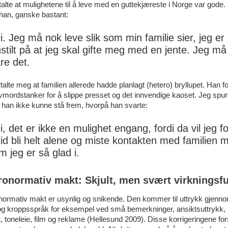
talte at mulighetene til å leve med en guttekjæreste i Norge var gode.
han, ganske bastant:
i. Jeg må nok leve slik som min familie sier, jeg er
nstilt på at jeg skal gifte meg med en jente. Jeg må
are det.
talte meg at familien allerede hadde planlagt (hetero) bryllupet. Han for
vmordstanker for å slippe presset og det innvendige kaoset. Jeg spu
 han ikke kunne stå frem, hvorpå han svarte:
i, det er ikke en mulighet engang, fordi da vil jeg fo
ltid bli helt alene og miste kontakten med familien m
m jeg er så glad i.
ronormativ makt: Skjult, men svært virkningsfu
normativ makt er usynlig og snikende. Den kommer til uttrykk gjenn
og kroppsspråk for eksempel ved små bemerkninger, ansiktsuttrykk,
, toneleie, film og reklame (Hellesund 2009). Disse korrigeringene for