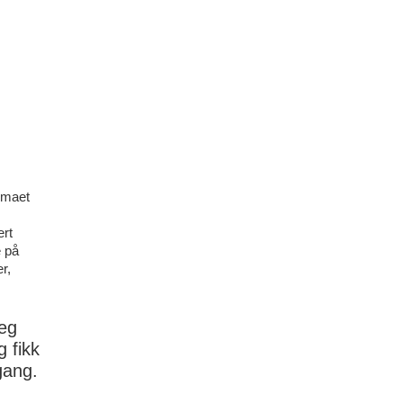
emaet
ert
e på
r,
jeg
g fikk
gang.