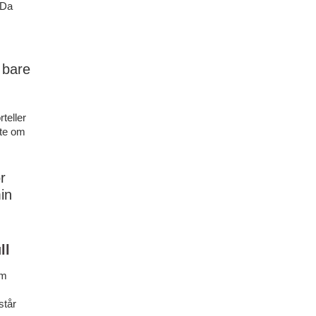
 Da
 bare
teller
rte om
r
in
ll
om
står