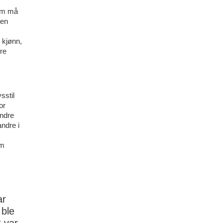
som må
ten
m kjønn,
ere
sstil
or
andre
ndre i
om
ar
 ble