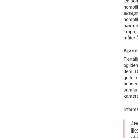
jeg som
homofil
aksept
homofil
nærmest
kropp, 
måter å
Kjønn
Flertal
og iden
dem. De
gutter 
hendene
samfun
kamera
Informa
Je
li