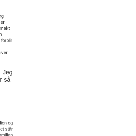
ng
ser
g makt
n
forblir
iver
. Jeg
r så
lien og
et står
amilien