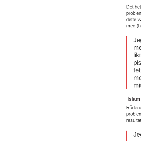
Det het
problem
dette v
med (h
Je
me
li
pi
fe
me
mi
Islam
Rådend
problem
resulta
Je