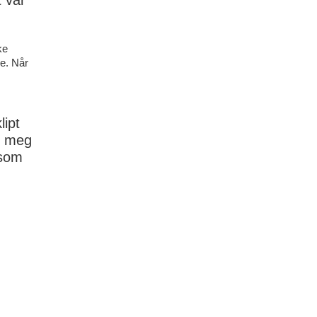
t var
ke
se. Når
lipt
te meg
 som