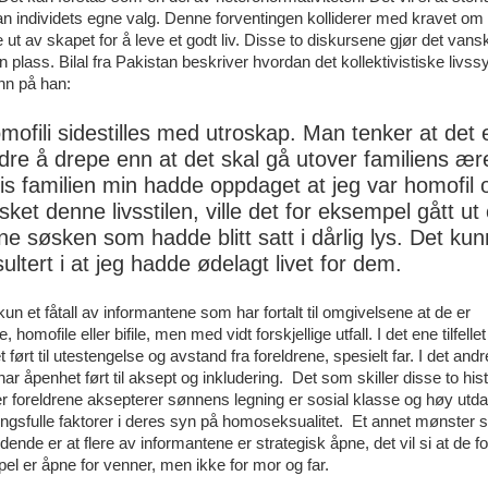
an individets egne valg. Denne forventingen kolliderer med kravet om
t av skapet for å leve et godt liv. Disse to diskursene gjør det vansk
in plass. Bilal fra Pakistan beskriver hvordan det kollektivistiske livss
inn på han:
mofili sidestilles med utroskap. Man tenker at det 
dre å drepe enn at det skal gå utover familiens ær
is familien min hadde oppdaget at jeg var homofil 
sket denne livsstilen, ville det for eksempel gått ut
ne søsken som hadde blitt satt i dårlig lys. Det ku
sultert i at jeg hadde ødelagt livet for dem.
kun et fåtall av informantene som har fortalt til omgivelsene at de er
, homofile eller bifile, men med vidt forskjellige utfall. I det ene tilfellet
 ført til utestengelse og avstand fra foreldrene, spesielt far. I det andr
et har åpenhet ført til aksept og inkludering. Det som skiller disse to his
er foreldrene aksepterer sønnens legning er sosial klasse og høy utd
ngsfulle faktorer i deres syn på homoseksualitet. Et annet mønster 
dende er at flere av informantene er strategisk åpne, det vil si at de fo
l er åpne for venner, men ikke for mor og far.