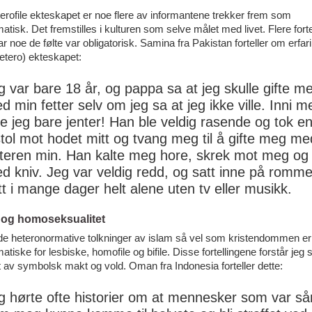
erofile ekteskapet er noe flere av informantene trekker frem som
atisk. Det fremstilles i kulturen som selve målet med livet. Flere forte
ar noe de følte var obligatorisk. Samina fra Pakistan forteller om erfa
etero) ekteskapet:
g var bare 18 år, og pappa sa at jeg skulle gifte m
d min fetter selv om jeg sa at jeg ikke ville. Inni m
kte jeg bare jenter! Han ble veldig rasende og tok e
stol mot hodet mitt og tvang meg til å gifte meg me
tteren min. Han kalte meg hore, skrek mot meg og 
d kniv. Jeg var veldig redd, og satt inne på romme
tt i mange dager helt alene uten tv eller musikk.
 og homoseksualitet
e heteronormative tolkninger av islam så vel som kristendommen er
atiske for lesbiske, homofile og bifile. Disse fortellingene forstår jeg
t av symbolsk makt og vold. Oman fra Indonesia forteller dette:
g hørte ofte historier om at mennesker som var s