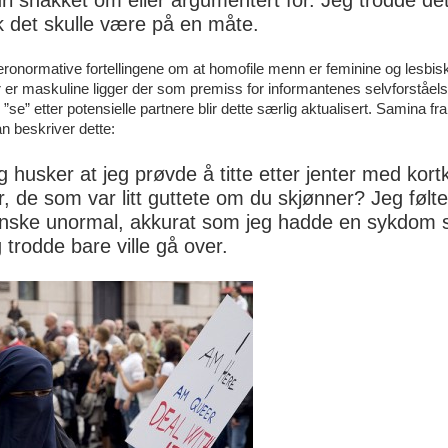
dri snakket om eller argumentert for. Jeg trodde de
ik det skulle være på en måte.
ronormative fortellingene om at homofile menn er feminine og lesbis
 er maskuline ligger der som premiss for informantenes selvforståel
 ”se” etter potensielle partnere blir dette særlig aktualisert. Samina fra
n beskriver dette:
g husker at jeg prøvde å titte etter jenter med kortk
r, de som var litt guttete om du skjønner? Jeg føl
nske unormal, akkurat som jeg hadde en sykdom
g trodde bare ville gå over.