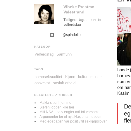
Vibeke Prestmo
Valestrand
Tidligere fagredaktør for
velferdsfag
@spindellett
KATEGORI
Velferdsfag
Samfunn
hadde j
TAGS
barneve
homoseksualitet
Kjønn
kultur
muslim
som vi 
oppvekst
sosialt arbeid
om han 
Kasim f
RELATERTE ARTIKLER
Makta sitter hjemme
De
Sjefen jobber ikke her
Mitt NAV – selv engler må trå varsomt
eg
Argumenter for et nytt Nasjonalmuseum
fl
Mediedebatten var positiv til sexkjøpsloven