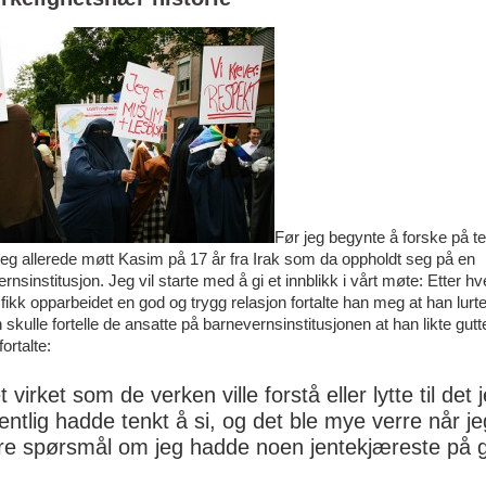
Før jeg begynte å forske på t
eg allerede møtt Kasim på 17 år fra Irak som da oppholdt seg på en
rnsinstitusjon. Jeg vil starte med å gi et innblikk i vårt møte: Etter hv
fikk opparbeidet en god og trygg relasjon fortalte han meg at han lurt
skulle fortelle de ansatte på barnevernsinstitusjonen at han likte gutte
ortalte:
t virket som de verken ville forstå eller lytte til det 
entlig hadde tenkt å si, og det ble mye verre når je
ere spørsmål om jeg hadde noen jentekjæreste på 