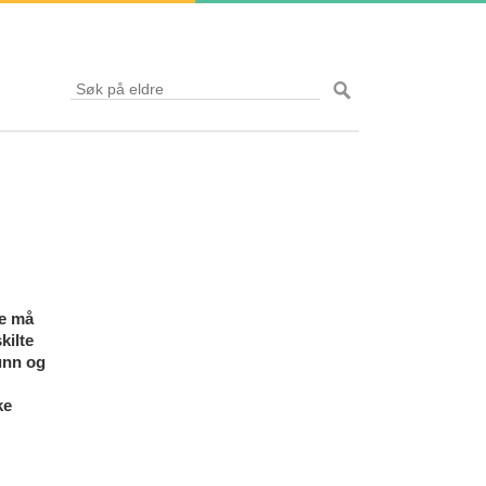
de må
kilte
funn og
ke