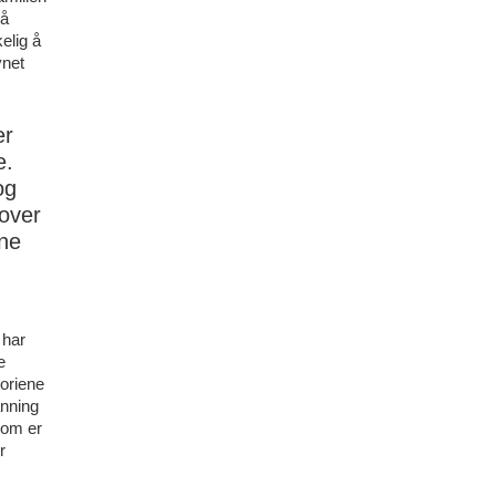
 å
elig å
ynet
er
e.
og
 over
nne
 har
e
toriene
anning
som er
r