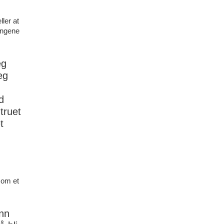
ller at
ringene
eg
eg
n
d
truet
t
 som et
ånn