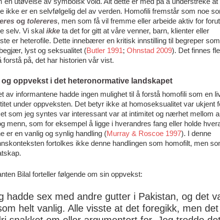
 en utøvelse av symbolsk vold. Alt dette er med på å understreke at
e ikke er en selvfølgelig del av verden. Homofili fremstår som noe 
eres
og
tolereres
, men som få vil fremme eller arbeide aktiv for foru
e selv. Vi skal
ikke
ta det for gitt at våre venner, barn, klienter eller
e er heterofile. Dette innebærer en kritisk innstilling til begreper so
begjær, lyst og seksualitet (
Butler 1991
;
Ohnstad 2009
). Det finnes fl
 forstå på, det har historien vår vist.
 og oppvekst i det heteronormative landskapet
let av informantene hadde ingen mulighet til å forstå homofili som en liv
titet under oppveksten. Det betyr ikke at homoseksualitet var ukjent f
t som jeg syntes var interessant var at intimitet og nærhet mellom 
og menn, som for eksempel å ligge i hverandres fang eller holde hvera
 er en vanlig og synlig handling (
Murray & Roscoe 1997
). I denne
nskonteksten fortolkes ikke denne handlingen som homofilt, men s
tskap.
nten Bilal forteller følgende om sin oppvekst:
g hadde sex med andre gutter i Pakistan, og det v
ksom helt vanlig. Alle visste at det foregikk, men det