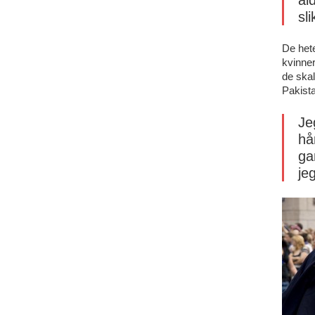
al
sl
De hete
kvinner
de skal
Pakista
Je
hå
ga
je