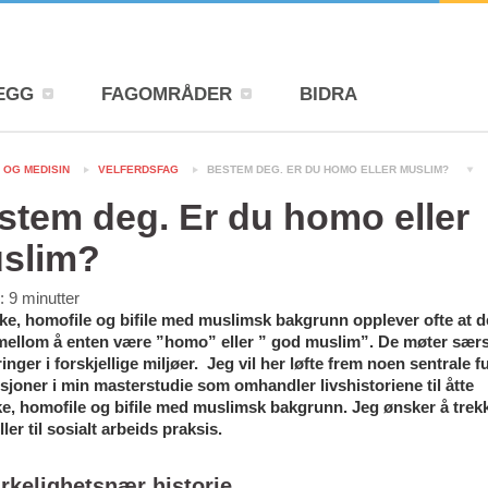
EGG
FAGOMRÅDER
BIDRA
 OG MEDISIN
VELFERDSFAG
BESTEM DEG. ER DU HOMO ELLER MUSLIM?
stem deg. Er du homo eller
slim?
d:
9
minutter
ke, homofile og bifile med muslimsk bakgrunn opplever ofte at 
mellom å enten være ”homo” eller ” god muslim”. De møter særs
inger i forskjellige miljøer. Jeg vil her løfte frem noen sentrale 
sjoner i min masterstudie som omhandler livshistoriene til åtte
ke, homofile og bifile med muslimsk bakgrunn. Jeg ønsker å trek
ller til sosialt arbeids praksis.
irkelighetsnær historie