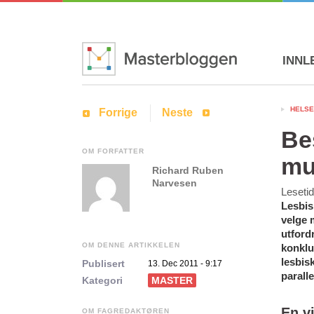
INNL
HELSE
Forrige
Neste
Be
OM FORFATTER
mu
Richard Ruben
Narvesen
Leseti
Lesbis
velge 
utfordr
OM DENNE ARTIKKELEN
konklu
lesbis
Publisert
13. Dec 2011 - 9:17
paralle
Kategori
MASTER
En v
OM FAGREDAKTØREN