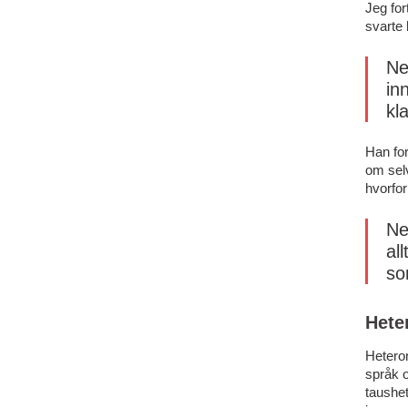
Jeg for
svarte 
Ne
in
kl
Han for
om sel
hvorfor
Ne
al
so
Hete
Hetero
språk 
taushet