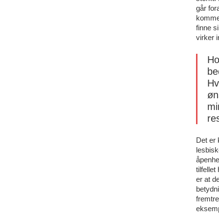
går for
komme u
finne s
virker 
Ho
be
Hv
øn
mi
re
Det er 
lesbiske
åpenhet
tilfell
er at d
betydni
fremtre
eksempe