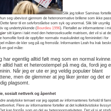
Slik jeg tolker Saminas fortelli
 hun seg ubevisst gjennom de heteronormative brillene som ikke pas
Dette fører til en selvforståelse som syk og unormal. Slik blir usynli
tiv og undertrykkende (
Bourdieu 1996
). Flertallet av informantene i mi
gjør
sitt kjønn i takt med den heteroseksuelle matrisen, det vil si at de 
e homofile fordi de oppfyller normativ maskulinitet og femininitet i for
l måten de kler seg på og fremstår. Informanten Leah fra Irak beskr
å en god måte:
g har egentlig alltid følt meg som en normal kvinne
r alltid hatt et heterostempel på meg da, fordi jeg e
minin. Når jeg er ute er jeg veldig populær blant
ttene, men de glemmer at jeg liker jenter og det er
ldig plagsomt.
ie, sosialt nettverk og åpenhet
ndre analytiske temaet var jeg opptatt av informantenes forhold til fami
ttverket. Flere av informantene forteller at det kollektivistiske livssyn
 Det kan forstås som en del av heteronormativiteten. Det vil si at storf