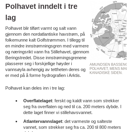
Polhavet inndelt i tre
lag
Polhavet blir tilført varmt og salt vann
gjennom den nordatlantiske havstrøm, på
folkemunne kalt Golfstrømmen. I tillegg til
en mindre innstrømningsgren med varmere
og næringsrikt vann fra Stillehavet, gjennom
Beringstredet. Disse innstrømingsgrenene
plasserer seg i forskjellige høyder i
AMUNDSEN BASSENGET 
POLHAVET, MENS MAKA
vannsøyla avhengig av tettheten deres og
KANADISKE SIDEN.
er med på å forme hydrografien i Arktis.
Polhavet kan deles inn i tre lag:
Overflatelaget
: ferskt og kaldt vann som strekker
seg fra overflaten og ned til ca. 200 meters dybde. I
dette laget finner vi stillehavsvannet.
Atlantervannslaget
: det varmeste og salteste
vannet, som strekker seg fra ca. 200 til 800 meters