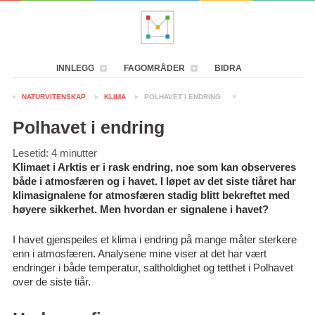
INNLEGG
FAGOMRÅDER
BIDRA
NATURVITENSKAP
KLIMA
POLHAVET I ENDRING
Polhavet i endring
Lesetid:
4
minutter
Klimaet i Arktis er i rask endring, noe som kan observeres
både i atmosfæren og i havet. I løpet av det siste tiåret har
klimasignalene for atmosfæren stadig blitt bekreftet med
høyere sikkerhet. Men hvordan er signalene i havet?
I havet gjenspeiles et klima i endring på mange måter sterkere
enn i atmosfæren. Analysene mine viser at det har vært
endringer i både temperatur, saltholdighet og tetthet i Polhavet
over de siste tiår.