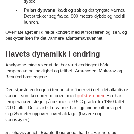
dybde.
Polart dypvann
: kaldt og salt og det tyngste vannet.
Det strekker seg fra ca. 800 meters dybde og ned til
bunnen.
Overflatelaget er i direkte kontakt med atmosfæren og isen, og
beskytter isen fra det varmere atlanterhavsvannet.
Havets dynamikk i endring
Analysene mine viser at det har vært endringer i både
temperatur, saltholdighet og tetthet i Amundsen, Makarov og
Beaufort bassengene.
Den største endringen i temperatur finner vi i det i det atlantiske
vannet, som kommer nordover med
golfstrømmen
. Her har
temperaturen steget på det meste 0.5 C grader fra 1990-tallet til
2000-tallet. Det atlantiske vannet har i gjennomsnitt beveget
seg 25 meter oppover i overflatelaget (høyere opp i
vannsøylen).
Stillehavsvannet i Beaufortbassenget har blitt varmere og