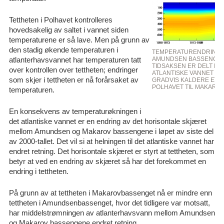
Tettheten i Polhavet kontrolleres
hovedsakelig av saltet i vannet siden
temperaturene er så lave. Men på grunn av
den stadig økende temperaturen i
TEMPERATURENDRINGEN
AMUNDSEN BASSENGENE
atlanterhavsvannet har temperaturen tatt
TIDSAKSEN ER DELT INN
over kontrollen over tettheten; endringer
ATLANTISKE VANNET ER
som skjer i tettheten er nå forårsaket av
GRADVIS KALDERE ETTE
POLHAVET TIL MAKARO
temperaturen.
En konsekvens av temperaturøkningen i
det atlantiske vannet er en endring av det horisontale skjæret
mellom Amundsen og Makarov bassengene i løpet av siste del
av 2000-tallet. Det vil si at helningen til det atlantiske vannet har
endret retning. Det horisontale skjæret er styrt at tettheten, som
betyr at ved en endring av skjæret så har det forekommet en
endring i tettheten.
På grunn av at tettheten i Makarovbassenget nå er mindre enn
tettheten i Amundsenbassenget, hvor det tidligere var motsatt,
har middelstrømningen av atlanterhavsvann mellom Amundsen
og Makarov bassengene endret retning.