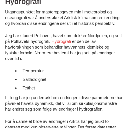
Hydrografi
Utgangspunktet for masteroppgaven min i meteorologi og
oseanografi var å undersøke et Arktisk klima som er i endring,
og hvordan disse endringene ser ut i et historisk perspektiv.
Jeg har studert Polhavet, havet som dekker Nordpolen, og sett
på Polhavets hydrografi.
Hydrografi
er den del av
havforskningen som behandler havvannets kjemiske og
fysiske forhold. Nærmere bestemt har jeg sett på endringer
over tid i:
Temperatur
Saltholdighet
Tetthet
I tillegg har jeg undersøkt om endringer i disse parameterne har
påvirket havets dynamikk, det vil si om sirkulasjonsmønstre
har endret seg som følge av endringer i hydrografien.
For å danne et bilde av endringer i Arktis har jeg brukt to
datasett med kun observerte målinger. Det første datasettet