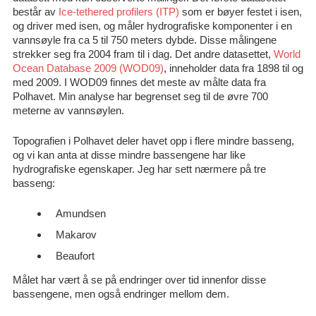
består av
Ice-tethered profilers (ITP)
som er bøyer festet i isen,
og driver med isen, og måler hydrografiske komponenter i en
vannsøyle fra ca 5 til 750 meters dybde. Disse målingene
strekker seg fra 2004 fram til i dag. Det andre datasettet,
World
Ocean Database 2009 (WOD09)
, inneholder data fra 1898 til og
med 2009. I WOD09 finnes det meste av målte data fra
Polhavet. Min analyse har begrenset seg til de øvre 700
meterne av vannsøylen.
Topografien i Polhavet deler havet opp i flere mindre basseng,
og vi kan anta at disse mindre bassengene har like
hydrografiske egenskaper. Jeg har sett nærmere på tre
basseng:
Amundsen
Makarov
Beaufort
Målet har vært å se på endringer over tid innenfor disse
bassengene, men også endringer mellom dem.