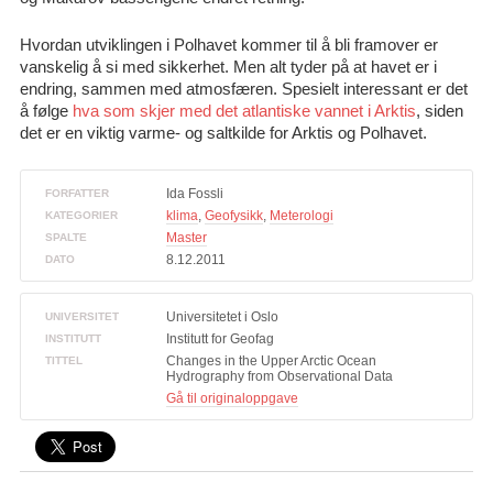
Hvordan utviklingen i Polhavet kommer til å bli framover er
vanskelig å si med sikkerhet. Men alt tyder på at havet er i
endring, sammen med atmosfæren. Spesielt interessant er det
å følge
hva som skjer med det atlantiske vannet i Arktis
, siden
det er en viktig varme- og saltkilde for Arktis og Polhavet.
Ida Fossli
FORFATTER
klima
,
Geofysikk
,
Meterologi
KATEGORIER
Master
SPALTE
8.12.2011
DATO
Universitetet i Oslo
UNIVERSITET
Institutt for Geofag
INSTITUTT
Changes in the Upper Arctic Ocean
TITTEL
Hydrography from Observational Data
Gå til originaloppgave