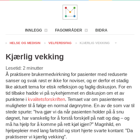
INNLEGG
FAGOMRÅDER
BIDRA
HELSE OG MEDISIN
VELFERDSFAG
KJÆRLIG VEKKING
Kjærlig vekking
Lesetid:
2
minutter
Å praktisere brukermedvirkning for pasienter med reduserte
sanser og svak røst er ikke for noviser, og er derfor et stadig
like aktuelt tema for etisk refleksjon og faglig diskusjon. For en
tid tilbake hadde vi på sykehjemmet en diskusjon om et av
punktene i
kvalitetsforskriften
. Temaet var om pasientenes
muligheter til å følge en normal døgnrytme. En av de som var til
stede spurte: ”hva gjør vi da når pasienten holder på å snu
døgnet, har vanskelig for å forstå forskjell på natt og dag – og
må ha hjelp for å komme på rett kjøl igjen?” Magnhild, en
hjelpepleier med lang fartstid og stort hjerte svarte kontant: ”Da
praktiserer vi kjærlig vekking”.