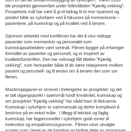
ble prosjektet gjennomført under fellestittelen “Kjærlig vekking”.
Prosjektets mål har vært å gi et bidrag til et mer nyansert og
positivt bilde av sykehjem ved å fokusere på menneskene –
pasientene, på kunnskap og på kvalitet ved å berøre.
Gjennom arbeidet med kortfilmen har det å vise nettopp
pasienter som mennesker og personalet som
kunnskapsarbeidere vært sentralt. Filmen bygger på erfaringer
formidlet av pasienter og personell, og er inspirert av
kvalitetsforskriften. Den har selvsagt fått tittelen ”Kjærlig
vekking”, som henspeiler både til de nære relasjonene mellom
pasient og personell- og til ønske om å berøre den som ser
filmen.
Masteroppgaven er skrevet i forlengelse av prosjektet, og det
er tatt utgangspunkt i spørsmål rundt kreativitet, kunnskap og
om prosjektet “Kjærlig vekking” har nådd fram til tilskuerne.
Kunnskap i sykehjem er sammensatt og derfor komplisert å
beskrive på en enkel måte. I tillegg til teknisk og faglig
kunnskap, har fagpersonellet i sykehjem gode evner til
innlevelse og empati/omsorgsevne. Filmen viser utvalgte
scener som i løpet av de kreative og faglige deler av prosessen