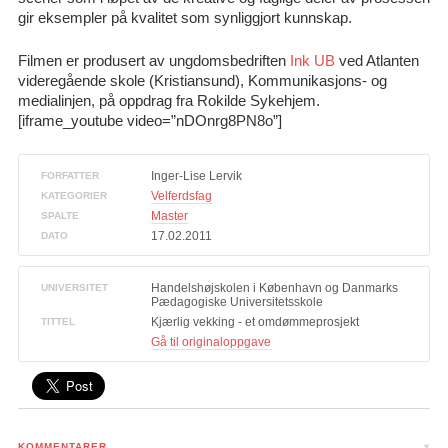
gir eksempler på kvalitet som synliggjort kunnskap.
Filmen er produsert av ungdomsbedriften
Ink UB
ved Atlanten
videregående skole (Kristiansund), Kommunikasjons- og
medialinjen, på oppdrag fra Rokilde Sykehjem.
[iframe_youtube video=”nDOnrg8PN8o”]
Inger-Lise Lervik
FORFATTER
Velferdsfag
KATEGORIER
Master
SPALTE
17.02.2011
DATO
Handelshøjskolen i København og Danmarks
UNIVERSITET
Pædagogiske Universitetsskole
Kjærlig vekking - et omdømmeprosjekt
TITTEL
Gå til originaloppgave
KOMMENTARER