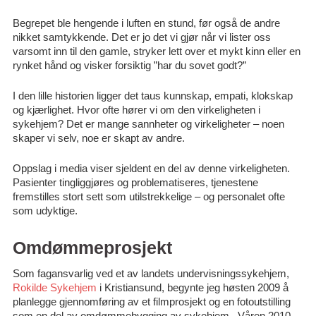
Begrepet ble hengende i luften en stund, før også de andre
nikket samtykkende. Det er jo det vi gjør når vi lister oss
varsomt inn til den gamle, stryker lett over et mykt kinn eller en
rynket hånd og visker forsiktig ”har du sovet godt?”
I den lille historien ligger det taus kunnskap, empati, klokskap
og kjærlighet. Hvor ofte hører vi om den virkeligheten i
sykehjem? Det er mange sannheter og virkeligheter – noen
skaper vi selv, noe er skapt av andre.
Oppslag i media viser sjeldent en del av denne virkeligheten.
Pasienter tingliggjøres og problematiseres, tjenestene
fremstilles stort sett som utilstrekkelige – og personalet ofte
som udyktige.
Omdømmeprosjekt
Som fagansvarlig ved et av landets undervisningssykehjem,
Rokilde Sykehjem
i Kristiansund, begynte jeg høsten 2009 å
planlegge gjennomføring av et filmprosjekt og en fotoutstilling
som en del av omdømmebygging av sykehjem. Våren 2010