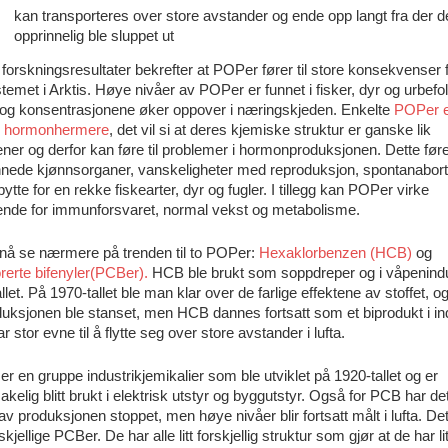
kan transporteres over store avstander og ende opp langt fra der d
opprinnelig ble sluppet ut
orskningsresultater bekrefter at POPer fører til store konsekvenser 
emet i Arktis. Høye nivåer av POPer er funnet i fisker, dyr og urbefol
, og konsentrasjonene øker oppover i næringskjeden. Enkelte
POPer 
e hormonhermere
, det vil si at deres kjemiske struktur er ganske lik
ner og derfor kan føre til problemer i hormonproduksjonen. Dette fører
nede kjønnsorganer, vanskeligheter med reproduksjon, spontanabort
ytte for en rekke fiskearter, dyr og fugler. I tillegg kan POPer virke
de for immunforsvaret, normal vekst og metabolisme.
 nå se nærmere på trenden til to POPer:
Hexaklorbenzen (HCB)
og
rerte bifenyler(PCBer).
HCB ble brukt som soppdreper og i våpenindu
llet. På 1970-tallet ble man klar over de farlige effektene av stoffet, o
uksjonen ble stanset, men HCB dannes fortsatt som et biprodukt i ind
 stor evne til å flytte seg over store avstander i lufta.
r en gruppe industrikjemikalier som ble utviklet på 1920-tallet og er
kelig blitt brukt i elektrisk utstyr og byggutstyr. Også for PCB har de
v produksjonen stoppet, men høye nivåer blir fortsatt målt i lufta. Det
skjellige PCBer. De har alle litt forskjellig struktur som gjør at de har lit