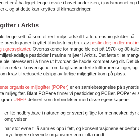
en etter å ha ligget lenge i dvale i havet under isen, i jordsmonnet og i
erk, og at dette kan knyttes til klimaendringer.
gifter i Arktis
le lenge sett på som et rent miljø, adskilt fra forurensningskilder på
re breddegrader knyttet til industri og bruk av
pesticider; midler mot in
g ugressplanter
. Overraskende for mange ble det på 1970- og 80-talle
miljøskadelige pesticider i marine miljøer i Arktis. Det førte til at mang
e ble interessert i å finne ut hvordan de hadde kommet seg dit. Det ble
iv til en rekke konvensjoner om langtransporterte luftforurensninger, og
 om krav til reduserte utslipp av farlige miljøgifter kom på plass.
ente organiske miljøgifter (POPer)
er en samlebetegnelse på synteti
lte miljøgifter. Blant POPene finner vi pesticider og PCBer. POPer er
rogram
UNEP
definert som forbindelser med disse egenskapene:
er lite nedbrytbare i naturen og er svært giftige for mennesker, dyr 
omgivelser
har stor evne til å samles opp i fett, og konsentrasjonene er derfor 
mye høyere i levende organismer enn i lufta rundt