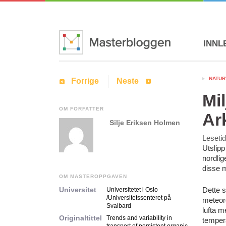
INNL
NATUR
Forrige
Neste
Mil
OM FORFATTER
Ar
Silje Eriksen Holmen
Leseti
Utslipp
nordlig
disse m
OM MASTEROPPGAVEN
Universitet
Dette s
Universitetet i Oslo
/Universitetssenteret på
meteor
Svalbard
lufta m
Originaltittel
Trends and variability in
tempera