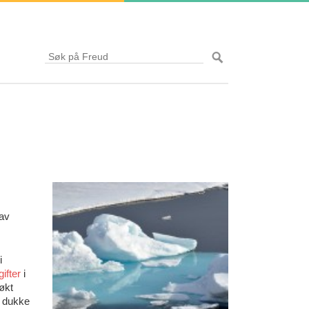
 av
i
gifter
i
økt
n dukke