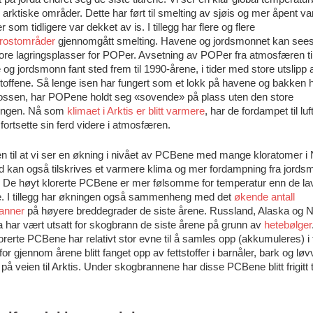
i arktiske områder. Dette har ført til smelting av sjøis og mer åpent va
 som tidligere var dekket av is. I tillegg har flere og flere
rostområder
gjennomgått smelting. Havene og jordsmonnet kan see
ore lagringsplasser for POPer. Avsetning av POPer fra atmosfæren ti
og jordsmonn fant sted frem til 1990-årene, i tider med store utslipp 
toffene. Så lenge isen har fungert som et lokk på havene og bakken 
rossen, har POPene holdt seg «sovende» på plass uten den store
tningen. Nå som
klimaet i Arktis er blitt varmere
, har de fordampet til luf
fortsette sin ferd videre i atmosfæren.
 til at vi ser en økning i nivået av PCBene med mange kloratomer i 
d kan også tilskrives et varmere klima og mer fordampning fra jords
. De høyt klorerte PCBene er mer følsomme for temperatur enn de la
te. I tillegg har økningen også sammenheng med det
økende antall
anner
på høyere breddegrader de siste årene. Russland, Alaska og N
 har vært utsatt for skogbrann de siste årene på grunn av
hetebølger
orerte PCBene har relativt stor evne til å samles opp (akkumuleres) i 
for gjennom årene blitt fanget opp av fettstoffer i barnåler, bark og løv
på veien til Arktis. Under skogbrannene har disse PCBene blitt frigitt 