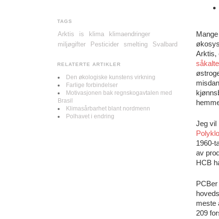
TAGS
Mange f
Arktis
is
klima
klimaendringer
økosyst
miljøgifter
Pesticider
smelting
Svalbard
Arktis
såkalt
RELATERTE ARTIKLER
østroge
Den økologiske kunstens virkning
misdan
Farlige forbindelser
kjønnsb
Motivasjonen bak regnskogavtalen med
Brasil
hemmen
Klimasårbarhet blant nordmenn
Polhavet i endring
Jeg vil
Polyklo
1960-ta
av prod
HCB har
PCBer e
hovedsa
meste a
209 for