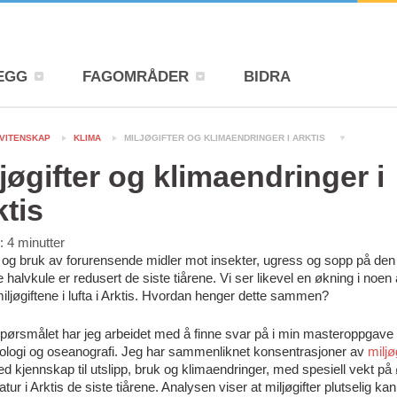
EGG
FAGOMRÅDER
BIDRA
VITENSKAP
KLIMA
MILJØGIFTER OG KLIMAENDRINGER I ARKTIS
jøgifter og klimaendringer i
ktis
d:
4
minutter
 og bruk av forurensende midler mot insekter, ugress og sopp på den
e halvkule er redusert de siste tiårene. Vi ser likevel en økning i noen
iljøgiftene i lufta i Arktis. Hvordan henger dette sammen?
pørsmålet har jeg arbeidet med å finne svar på i min masteroppgave 
ologi og oseanografi. Jeg har sammenliknet konsentrasjoner av
miljø
ed kjennskap til utslipp, bruk og klimaendringer, med spesiell vekt på 
tur i Arktis de siste tiårene. Analysen viser at miljøgifter plutselig ka