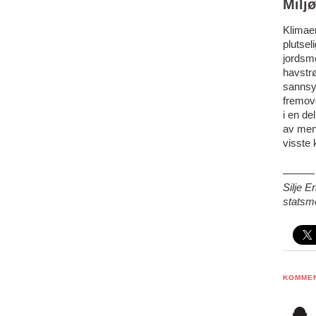
Milj
Klimaen
plutsel
jordsmo
havstr
sannsy
fremov
i en de
av men
visste
———
Silje 
statsme
KOMME