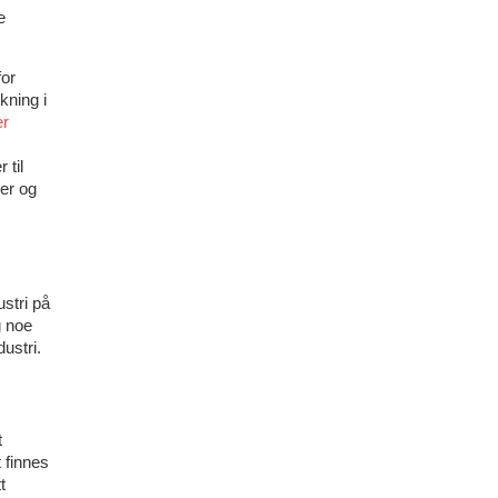
e
for
kning i
er
 til
er og
stri på
g noe
ustri.
t
 finnes
t