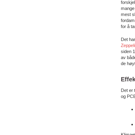
forskje
mange k
mest s
fordamp
for å t
Det har
Zeppel
siden 1
av båd
de høyt
Effe
Det er 
og PCBe
Klimaet