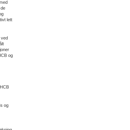
r med
 de
og
vt lett
r ved
ålt
joner
 HCB og
e HCB
is og
røkning,