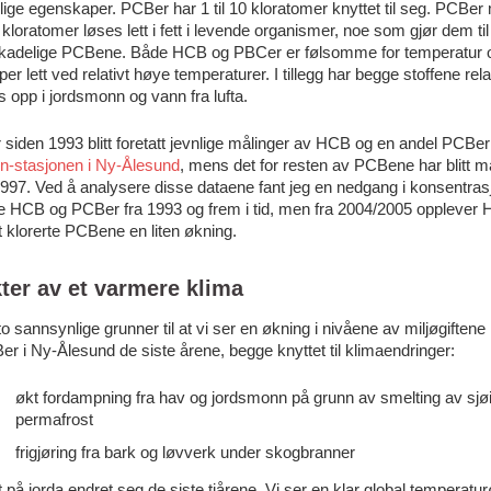
llige egenskaper. PCBer har 1 til 10 kloratomer knyttet til seg. PCBe
loratomer løses lett i fett i levende organismer, noe som gjør dem til
kadelige PCBene. Både HCB og PBCer er følsomme for temperatur 
er lett ved relativt høye temperaturer. I tillegg har begge stoffene relati
as opp i jordsmonn og vann fra lufta.
 siden 1993 blitt foretatt jevnlige målinger av HCB og en andel PCBe
in-stasjonen i Ny-Ålesund
, mens det for resten av PCBene har blitt m
997. Ved å analysere disse dataene fant jeg en nedgang i konsentras
e HCB og PCBer fra 1993 og frem i tid, men fra 2004/2005 opplever
 klorerte PCBene en liten økning.
kter av et varmere klima
to sannsynlige grunner til at vi ser en økning i nivåene av miljøgiften
r i Ny-Ålesund de siste årene, begge knyttet til klimaendringer:
økt fordampning fra hav og jordsmonn på grunn av smelting av sjø
permafrost
frigjøring fra bark og løvverk under skogbranner
 på jorda endret seg de siste tiårene. Vi ser en klar global temperatu