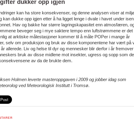
øgifter dukker opp igjen
dringer kan ha store konsekvenser, og denne analysen viser at miljø
ig kan dukke opp igjen etter å ha ligget lenge i dvale i havet under isen 
nnet. Hav og bakke har større lagringskapasitet enn atmosfæren, og
ømmene beveger seg i mye saktere tempo enn luftstrømmene er det
nlig at arktiske målestasjoner kommer til å måle POPer i mange år
er, selv om produksjon og bruk av disse komponentene har vært på 
l år allerede. Liv og helse til dyr og mennesker blir derfor i år fremove
neskers bruk av disse midlene mot insekter, ugress og sopp som de
 konsekvensene av da de brukte dem.
Eriksen Holmen leverte masteroppgaven i 2009 og jobber idag som
teorolog ved Meteorologisk Institutt i Tromsø
.
NTARER