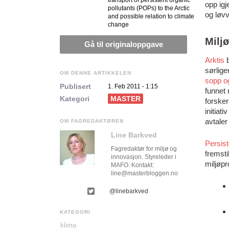
transport of persistent organic
opp igj
pollutants (POPs) to the Arctic
og løvv
and possible relation to climate
change
Miljø
Gå til originaloppgave
Arktis
b
sørlige
OM DENNE ARTIKKELEN
sopp o
Publisert
1. Feb 2011 - 1:15
funnet 
Kategori
MASTER
forsker
initiat
avtaler
OM FAGREDAKTØREN
Line Barkved
Persist
Fagredaktør for miljø og
fremsti
innovasjon. Styreleder i
miljøp
MAFO. Kontakt:
line@masterbloggen.no
@linebarkved
KATEGORI
klima