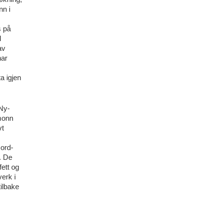
nn i
s på
l
av
har
ta igjen
Ny-
monn
vt
ord-
. De
fett og
verk i
tilbake