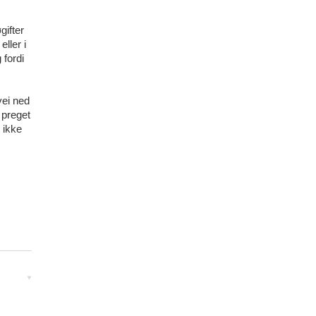
gifter
eller i
 fordi
vei ned
r preget
 ikke