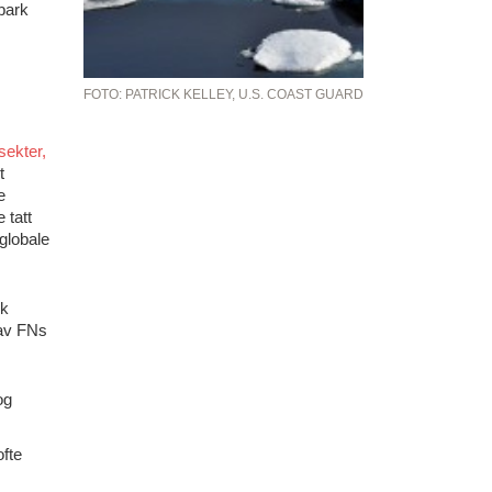
 bark
FOTO: PATRICK KELLEY, U.S. COAST GUARD
sekter,
t
e
 tatt
 globale
sk
 av FNs
og
ofte