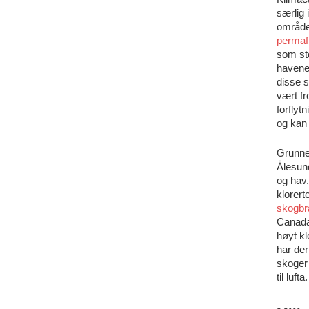
særlig 
områder
permaf
som st
havene 
disse s
vært f
forfly
og kan 
Grunnen
Ålesun
og hav
klorer
skogbr
Canada
høyt kl
har der
skoger 
til lufta.