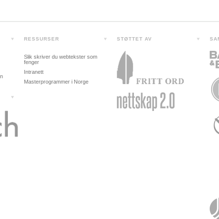
RESSURSER
STØTTET AV
SA
Slik skriver du webtekster som
fenger
Intranett
in
Masterprogrammer i Norge